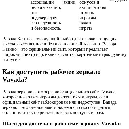
ассоциации
акции
бонусов и
онлайн-казино,
акций, чтобы
что
помочь
подтверждает
игрокам
его надежность
начать
и безопасность.
играть.
Вавада Казино – это лучший выбор для игроков, ищущих
высококачественное и безопасное онлайн-казино. Вавада
Казино – это официальный сайт, который предлагает
широкий спектр игр, включая слоты, карточные игры, рулетку
и другие.
Как доступить рабочее зеркало
Vavada?
Вавада зеркало – это зеркало официального сайта Vavada,
которое позволяет игрокам доступаться к играм, если
официальный сайт заблокирован или недоступен. Вавада
зеркало – это безопасный и надежный способ играть в
онлайн-казино, не рискуя потерять доступ к играм.
Шаги для доступа к рабочему зеркалу Vavada: