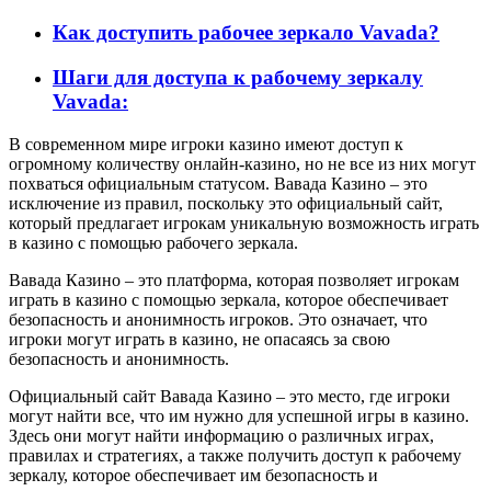
Как доступить рабочее зеркало Vavada?
Шаги для доступа к рабочему зеркалу
Vavada:
В современном мире игроки казино имеют доступ к
огромному количеству онлайн-казино, но не все из них могут
похваться официальным статусом. Вавада Казино – это
исключение из правил, поскольку это официальный сайт,
который предлагает игрокам уникальную возможность играть
в казино с помощью рабочего зеркала.
Вавада Казино – это платформа, которая позволяет игрокам
играть в казино с помощью зеркала, которое обеспечивает
безопасность и анонимность игроков. Это означает, что
игроки могут играть в казино, не опасаясь за свою
безопасность и анонимность.
Официальный сайт Вавада Казино – это место, где игроки
могут найти все, что им нужно для успешной игры в казино.
Здесь они могут найти информацию о различных играх,
правилах и стратегиях, а также получить доступ к рабочему
зеркалу, которое обеспечивает им безопасность и