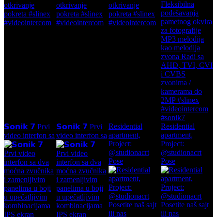
Residential
Residential
𝗦𝗼𝗻𝗶𝗸 𝟳 Prvi
𝗦𝗼𝗻𝗶𝗸 𝟳 Prvi
apartment,
apartment,
video interfon sa
video interfon sa
Project:
Project:
@studionacrt
@studionacrt
Pose
Pose