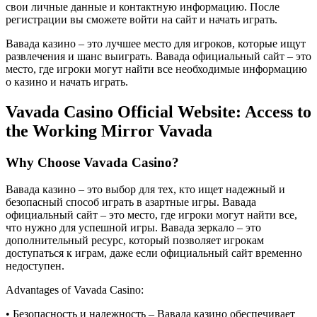
свои личные данные и контактную информацию. После
регистрации вы сможете войти на сайт и начать играть.
Вавада казино – это лучшее место для игроков, которые ищут
развлечения и шанс выиграть. Вавада официальный сайт – это
место, где игроки могут найти все необходимые информацию
о казино и начать играть.
Vavada Casino Official Website: Access to
the Working Mirror Vavada
Why Choose Vavada Casino?
Вавада казино – это выбор для тех, кто ищет надежный и
безопасный способ играть в азартные игры. Вавада
официальный сайт – это место, где игроки могут найти все,
что нужно для успешной игры. Вавада зеркало – это
дополнительный ресурс, который позволяет игрокам
доступаться к играм, даже если официальный сайт временно
недоступен.
Advantages of Vavada Casino:
• Безопасность и надежность – Вавада казино обеспечивает