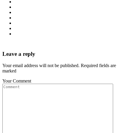
Leave a reply
Your email address will not be published. Required fields are
marked
Your Comment