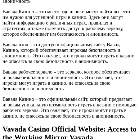
анонимность.
Вавада Казино – это место, где игроки могут найти все, что
им нужно для успешной игры в казино. Здесь они могут
найти информацию о различных играх, правилах и
стратегиях, а также получить доступ к рабочему зеркалу,
которое обеспечивает им безопасность и анонимность.
Вавада вход – это доступ к официальному сайту Вавада
Казино, который обеспечивает игрокам безопасность и
анонимность. Это означает, что игроки могут играть в казино,
не опасаясь за свою безопасность и анонимность.
Вавада рабочее зеркало – это зеркало, которое обеспечивает
игрокам безопасность и анонимность. Это означает, что
игроки могут играть в казино, не опасаясь за свою
безопасность и анонимность.
Вавада Казино – это официальный сайт, который предлагает
игрокам уникальную возможность играть в казино с помощью
рабочего зеркала. Это означает, что игроки могут играть в
казино, не опасаясь за свою безопасность и анонимность.
Vavada Casino Official Website: Access to
the Working Mirror Vavada