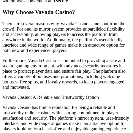
withdrawals convenient and secure.
Why Choose Vavada Casino?
There are several reasons why Vavada Casino stands out from the
crowd. For one, its mirror system provides unparalleled flexibility
and accessibility, allowing players to access the platform from
anywhere in the world. Additionally, the platform’s user-friendly
interface and wide range of games make it an attractive option for
both new and experienced players.
Furthermore, Vavada Casino is committed to providing a safe and
secure gaming environment, with advanced security measures in
place to protect player data and ensure fair play. The platform also
offers a variety of bonuses and promotions, including welcome
bonuses, free spins, and loyalty rewards, to keep players engaged
and motivated.
Vavada Casino: A Reliable and Trustworthy Option
Vavada Casino has built a reputation for being a reliable and
trustworthy online casino, with a strong commitment to player
satisfaction and security. The platform’s mirror system, user-friendly
interface, and wide range of games make it an attractive option for
players looking for a hassle-free and enjoyable gaming experience.