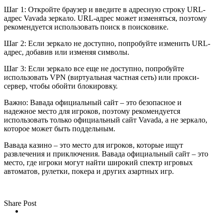
Шаг 1: Откройте браузер и введите в адресную строку URL-
адрес Vavada зеркало. URL-адрес может изменяться, поэтому
рекомендуется использовать поиск в поисковике.
Шаг 2: Если зеркало не доступно, попробуйте изменить URL-
адрес, добавив или изменяя символы.
Шаг 3: Если зеркало все еще не доступно, попробуйте
использовать VPN (виртуальная частная сеть) или прокси-
сервер, чтобы обойти блокировку.
Важно: Вавада официальный сайт – это безопасное и
надежное место для игроков, поэтому рекомендуется
использовать только официальный сайт Vavada, а не зеркало,
которое может быть поддельным.
Вавада казино – это место для игроков, которые ищут
развлечения и приключения. Вавада официальный сайт – это
место, где игроки могут найти широкий спектр игровых
автоматов, рулетки, покера и других азартных игр.
Share Post