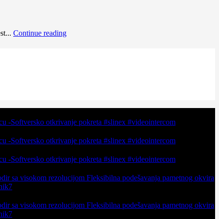
t...
Continue reading