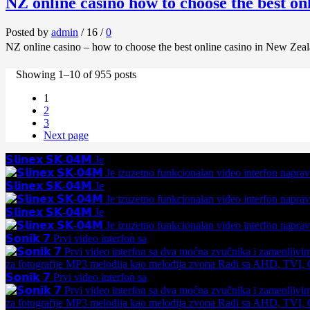
NZ online casino how to choose the best o
Posted by
admin
/
16
/
0
NZ online casino – how to choose the best online casino in New 
Showing 1–10 of 955 posts
1
2
3
Next page
𝗦𝗹𝗶𝗻𝗲𝘅 𝗦𝗞-𝟬𝟰𝗠 Je
𝗦𝗹𝗶𝗻𝗲𝘅 𝗦𝗞-𝟬𝟰𝗠 Je
𝗦𝗹𝗶𝗻𝗲𝘅 𝗦𝗞-𝟬𝟰𝗠 Je
𝗦𝗼𝗻𝗶𝗸 𝟳 Prvi video interfon sa
𝗦𝗼𝗻𝗶𝗸 𝟳 Prvi video interfon sa