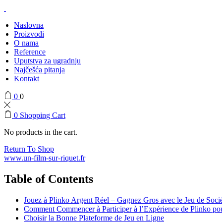
Naslovna
Proizvodi
O nama
Reference
Uputstva za ugradnju
Najčešća pitanja
Kontakt
0
0
0
Shopping Cart
No products in the cart.
Return To Shop
www.un-film-sur-riquet.fr
Table of Contents
Jouez à Plinko Argent Réel – Gagnez Gros avec le Jeu de Socié
Comment Commencer à Participer à l’Expérience de Plinko po
Choisir la Bonne Plateforme de Jeu en Ligne