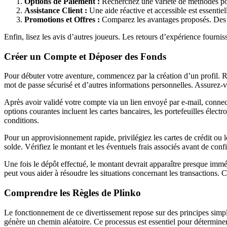
Options de Paiement :
Recherchez une variété de méthodes pour 
Assistance Client :
Une aide réactive et accessible est essentie
Promotions et Offres :
Comparez les avantages proposés. Des of
Enfin, lisez les avis d’autres joueurs. Les retours d’expérience fournis
Créer un Compte et Déposer des Fonds
Pour débuter votre aventure, commencez par la création d’un profil. R
mot de passe sécurisé et d’autres informations personnelles. Assurez-vo
Après avoir validé votre compte via un lien envoyé par e-mail, connect
options courantes incluent les cartes bancaires, les portefeuilles élec
conditions.
Pour un approvisionnement rapide, privilégiez les cartes de crédit ou l
solde. Vérifiez le montant et les éventuels frais associés avant de confi
Une fois le dépôt effectué, le montant devrait apparaître presque immé
peut vous aider à résoudre les situations concernant les transactions. C
Comprendre les Règles de Plinko
Le fonctionnement de ce divertissement repose sur des principes simple
génère un chemin aléatoire. Ce processus est essentiel pour déterminer où