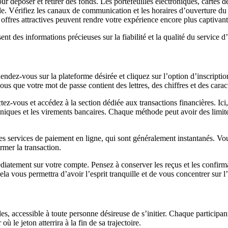
déposer et retirer des fonds. Les portefeuilles électroniques, cartes de
lle. Vérifiez les canaux de communication et les horaires d’ouverture du 
fres attractives peuvent rendre votre expérience encore plus captivant
sent des informations précieuses sur la fiabilité et la qualité du service
endez-vous sur la plateforme désirée et cliquez sur l’option d’inscript
us que votre mot de passe contient des lettres, des chiffres et des carac
ez-vous et accédez à la section dédiée aux transactions financières. Ici
troniques et les virements bancaires. Chaque méthode peut avoir des limite
es services de paiement en ligne, qui sont généralement instantanés. Vou
rmer la transaction.
diatement sur votre compte. Pensez à conserver les reçus et les confirma
ela vous permettra d’avoir l’esprit tranquille et de vous concentrer sur l
s, accessible à toute personne désireuse de s’initier. Chaque participan
 le jeton atterrira à la fin de sa trajectoire.