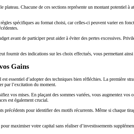
e plateau. Chacune de ces sections représente un montant potentiel à atte
les spécifiques au format choisi, car celles-ci peuvent varier en fonct
écédentes.
budget avant de participer peut aider à éviter des pertes excessives. Pr
eut fournir des indications sur les choix effectués, vous permettant ain
vos Gains
 est essentiel d’adopter des techniques bien réfléchies. La première str
ter par l’excitation du moment.
ersifiez vos mises. En plaçant des sommes variées, vous augmentez vos 
nces est également crucial.
s précédents pour identifier des motifs récurrents. Même si chaque tirage
es pour maximiser votre capital sans réaliser d’investissements suppléme