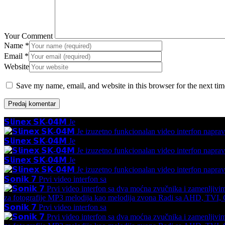
Your Comment
Name
*
Email
*
Website
Save my name, email, and website in this browser for the next ti
𝗦𝗹𝗶𝗻𝗲𝘅 𝗦𝗞-𝟬𝟰𝗠 Je
𝗦𝗹𝗶𝗻𝗲𝘅 𝗦𝗞-𝟬𝟰𝗠 Je
𝗦𝗹𝗶𝗻𝗲𝘅 𝗦𝗞-𝟬𝟰𝗠 Je
𝗦𝗼𝗻𝗶𝗸 𝟳 Prvi video interfon sa
𝗦𝗼𝗻𝗶𝗸 𝟳 Prvi video interfon sa