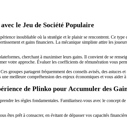
avec le Jeu de Société Populaire
rience inoubliable où la stratégie et le plaisir se rencontrent. Ce type d
vertissement et gains financiers. La mécanique simpliste attire les joueur
 plateformes, cherchant à maximiser leurs gains. Il convient de se rensei
mer votre approche. Évaluer les coefficients de rémunération vous perme
 Ces groupes partagent fréquemment des conseils avisés, des astuces et
s une meilleure compréhension des enjeux économiques et vous aider à d
rience de Plinko pour Accumuler des Gai
omprendre les règles fondamentales. Familiarisez-vous avec le concept de 
s êtes prêt à consacrer, en évitant de dépasser vos capacités financière