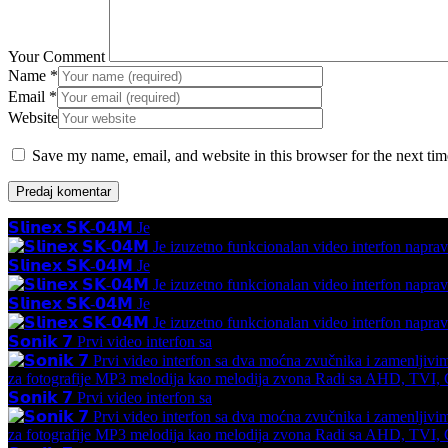
Your Comment
Name
*
Email
*
Website
Save my name, email, and website in this browser for the next ti
𝗦𝗹𝗶𝗻𝗲𝘅 𝗦𝗞-𝟬𝟰𝗠 Je
𝗦𝗹𝗶𝗻𝗲𝘅 𝗦𝗞-𝟬𝟰𝗠 Je
𝗦𝗹𝗶𝗻𝗲𝘅 𝗦𝗞-𝟬𝟰𝗠 Je
𝗦𝗼𝗻𝗶𝗸 𝟳 Prvi video interfon sa
𝗦𝗼𝗻𝗶𝗸 𝟳 Prvi video interfon sa