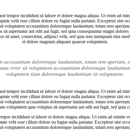
mod tempor incididunt ut labore et dolore magna aliqua. Ut enim ad mini
ate velit esse cillum dolore eu fugiat nulla pariatur. Excepteur sint occ
 sit voluptatem accusantium doloremque laudantium, totam rem aperiam, e
 sit aspernatur aut odit aut fugit, sed quia consequuntur magni dolores
r sit amet, consectetur, adipisci velit, sed quia non numquam eius mod
et dolore magnam aliquam quaerat voluptatem.
tem accusantium doloremque laudantium, totam rem aperiam, eaq
e natus error sit voluptatem accusantium doloremque laudanti
voluptatem tium doloremque laudantium sit voluptatem.
mod tempor incididunt ut labore et dolore magna aliqua. Ut enim ad mini
ate velit esse cillum dolore eu fugiat nulla pariatur. Excepteur sint occ
 sit voluptatem accusantium doloremque laudantium, totam rem aperiam, e
am voluptatem quia voluptas sit aspernatur aut odit aut fugit, sed quia 
tempor incididunt ut labore et dolore magna aliqua. Ut enim ad minim ven
e velit esse cillum dolore eu fugiat nulla pariatur. Excepteur sint occa
 sit voluptatem accusantium doloremque laudantium, totam rem aperiam, e