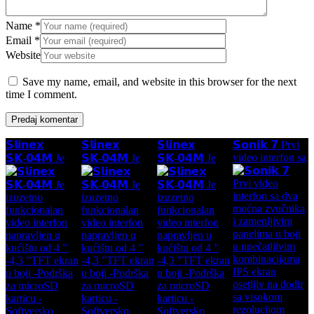
Name
*
Email
*
Website
Save my name, email, and website in this browser for the next
time I comment.
𝗦𝗹𝗶𝗻𝗲𝘅
𝗦𝗹𝗶𝗻𝗲𝘅
𝗦𝗹𝗶𝗻𝗲𝘅
𝗦𝗼𝗻𝗶𝗸 𝟳 Prvi
video interfon sa
𝗦𝗞-𝟬𝟰𝗠 Je
𝗦𝗞-𝟬𝟰𝗠 Je
𝗦𝗞-𝟬𝟰𝗠 Je