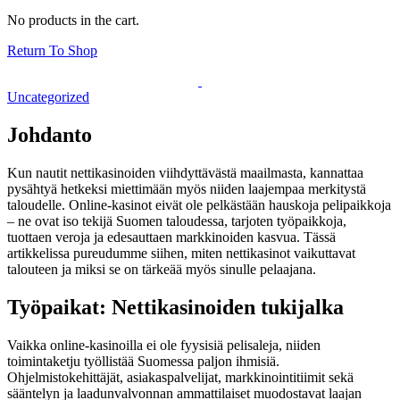
No products in the cart.
Return To Shop
Uncategorized
Johdanto
Kun nautit nettikasinoiden viihdyttävästä maailmasta, kannattaa
pysähtyä hetkeksi miettimään myös niiden laajempaa merkitystä
taloudelle. Online-kasinot eivät ole pelkästään hauskoja pelipaikkoja
– ne ovat iso tekijä Suomen taloudessa, tarjoten työpaikkoja,
tuottaen veroja ja edesauttaen markkinoiden kasvua. Tässä
artikkelissa pureudumme siihen, miten nettikasinot vaikuttavat
talouteen ja miksi se on tärkeää myös sinulle pelaajana.
Työpaikat: Nettikasinoiden tukijalka
Vaikka online-kasinoilla ei ole fyysisiä pelisaleja, niiden
toimintaketju työllistää Suomessa paljon ihmisiä.
Ohjelmistokehittäjät, asiakaspalvelijat, markkinointitiimit sekä
sääntelyn ja laadunvalvonnan ammattilaiset muodostavat laajan