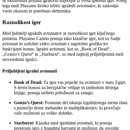
se možnostmi prinaša igralcem najboljše iz sveta spletnih iger. Poleg
tega nudi Playamo široko izbiro igralnih avtomatov, ki zadostijo
vsem okusom in potrebam slehernika.
Raznolikost iger
Med ljubitelji igralnih avtomatov je raznolikost iger ključnega
pomena. Playamo Casino ponuja tako klasične igre, kot so Sadje
avtomati in sodobni video avtomati z napredno grafiko ter
funkcijami bonus. Igralni avtomati, kot so „Book of Dead“,
„Gonzo’s Quest“ in „Starburst“, so med najbolj priljubljenimi med
slovenskimi igralci.
Priljubljeni igralni avtomati
Book of Dead:
Ta igra vas popelje na avanturo v staro Egipt.
S tremi bonusi za brezplačne vrtljaje in simbolom divjega
knjige, ponuja nešteto priložnosti za zmago.
Gonzo’s Quest:
Postanite del iskanja izgubljenega mesta zlata
s pomočjo drsne mehanike in multiplikatorjev, ki povečajo
vaše možnosti za velike dobitke.
Starburst:
Klasika med igralnimi avtomati, ki ponuja
preprosto igro z bogatimi barvami in možnost, da osvojite