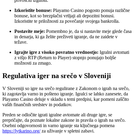
privoščiti izgubiti.
Izkoristite bonuse:
Playamo Casino pogosto ponuja različne
bonuse, kot so brezplačni vrtljaji ali depozitni bonusi.
Izkoristite te priložnosti za povečanje svojega bankrolla.
Postavite meje:
Pomembno je, da si nastavite meje glede časa
in denarja, ki ga želite preživeti igranje, da ne zaidete v
težave.
Igrajte igre z visoko povratno vrednostjo:
Igralni avtomati
z višjo RTP (Return to Player) stopnjo ponujajo boljše
možnosti za zmago.
Regulativa iger na srečo v Sloveniji
V Sloveniji so igre na srečo regulirane z Zakonom o igrah na srečo,
ki zagotavlja varno in pošteno igranje. Igralci se lahko zanesete, da
Playamo Casino deluje v skladu s temi predpisi, kar pomeni zaščito
vaših finančnih sredstev in podatkov.
Preden se odločite igrati igralne avtomate ali druge igre, se
prepričajte, da poznate lokalne zakone in pravila o igrah na srečo.
Osebni odgovornosti in varno igranje sta ključnega pomena
https://lytkarino.org/
za uživanje v spletni zabavi.