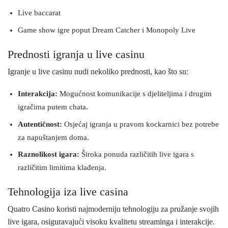
Live baccarat
Game show igre poput Dream Catcher i Monopoly Live
Prednosti igranja u live casinu
Igranje u live casinu nudi nekoliko prednosti, kao što su:
Interakcija:
Mogućnost komunikacije s djeliteljima i drugim
igračima putem chata.
Autentičnost:
Osjećaj igranja u pravom kockarnici bez potrebe
za napuštanjem doma.
Raznolikost igara:
Široka ponuda različitih live igara s
različitim limitima klađenja.
Tehnologija iza live casina
Quatro Casino koristi najmoderniju tehnologiju za pružanje svojih
live igara, osiguravajući visoku kvalitetu streaminga i interakcije.