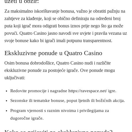
uzeti u obzir:
Za maksimalno iskorištavanje bonusa, važno je obratiti pažnju na
zahtjeve za klađenje, koji se obično definiraju na određeni broj
puta koji igrač mora odigrati bonus iznos prije nego što ga može
povući. Quatro Casino jasno navodi sve uvjete i pravila vezana uz
svoje bonuse kako bi igrači imali potpunu transparentnost.
Ekskluzivne ponude u Quatro Casino
Osim bonusa dobrodošlice, Quatro Casino nudi i različite
ekskluzivne ponude za postojeće igrače. Ove ponude mogu
uključivati:
Redovite promocije i nagradne
https://ravespace.net/
igre.
Sezonske ili tematske bonuse, poput ljetnih ili božićnih akcija.
Program vjernosti s raznim nivoima i privilegijama za
dugoročne igrače.