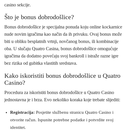
casino sekcije.
Što je bonus dobrodošlice?
Bonus dobrodošlice je specijalna ponuda koju online kockarnice
nude novim igračima kao način da ih privuku. Ovaj bonus može
biti u obliku besplatnih vrtnji, novčanog bonus, ili kombinacije
oba. U slučaju Quatro Casina, bonus dobrodošlice omogućuje
igračima da dodatno povećaju svoj bankroll i istraže razne igre
bez rizika od gubitka vlastitih sredstava.
Kako iskoristiti bonus dobrodošlice u Quatro
Casino?
Procedura za iskoristiti bonus dobrodošlice u Quatro Casino
jednostavna je i brza. Evo nekoliko koraka koje trebate slijediti:
Registracija:
Posjetite službenu stranicu Quatro Casino i
otvorite račun. Ispunite potrebne podatke i potvrdite svoj
identitet.