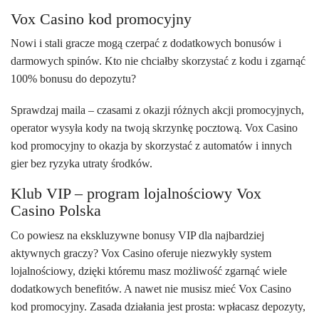
Vox Casino kod promocyjny
Nowi i stali gracze mogą czerpać z dodatkowych bonusów i
darmowych spinów. Kto nie chciałby skorzystać z kodu i zgarnąć
100% bonusu do depozytu?
Sprawdzaj maila – czasami z okazji różnych akcji promocyjnych,
operator wysyła kody na twoją skrzynkę pocztową. Vox Casino
kod promocyjny to okazja by skorzystać z automatów i innych
gier bez ryzyka utraty środków.
Klub VIP – program lojalnościowy Vox
Casino Polska
Co powiesz na ekskluzywne bonusy VIP dla najbardziej
aktywnych graczy? Vox Casino oferuje niezwykły system
lojalnościowy, dzięki któremu masz możliwość zgarnąć wiele
dodatkowych benefitów. A nawet nie musisz mieć Vox Casino
kod promocyjny. Zasada działania jest prosta: wpłacasz depozyty,