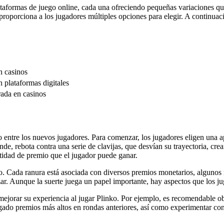
taformas de juego online, cada una ofreciendo pequeñas variaciones que 
 proporciona a los jugadores múltiples opciones para elegir. A continuac
n casinos
n plataformas digitales
ada en casinos
vo entre los nuevos jugadores. Para comenzar, los jugadores eligen una a
nde, rebota contra una serie de clavijas, que desvían su trayectoria, cre
ntidad de premio que el jugador puede ganar.
lero. Cada ranura está asociada con diversos premios monetarios, algunos 
izar. Aunque la suerte juega un papel importante, hay aspectos que los 
ejorar su experiencia al jugar Plinko. Por ejemplo, es recomendable obs
torgado premios más altos en rondas anteriores, así como experimentar c