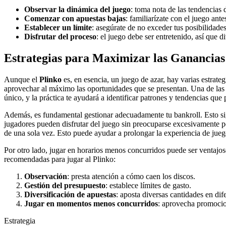
Observar la dinámica del juego
: toma nota de las tendencias 
Comenzar con apuestas bajas
: familiarízate con el juego ant
Establecer un límite
: asegúrate de no exceder tus posibilidades
Disfrutar del proceso
: el juego debe ser entretenido, así que di
Estrategias para Maximizar las Ganancias
Aunque el
Plinko
es, en esencia, un juego de azar, hay varias estrat
aprovechar al máximo las oportunidades que se presentan. Una de las e
único, y la práctica te ayudará a identificar patrones y tendencias que 
Además, es fundamental gestionar adecuadamente tu bankroll. Esto signi
jugadores pueden disfrutar del juego sin preocuparse excesivamente po
de una sola vez. Esto puede ayudar a prolongar la experiencia de jue
Por otro lado, jugar en horarios menos concurridos puede ser ventajos
recomendadas para jugar al Plinko:
Observación
: presta atención a cómo caen los discos.
Gestión del presupuesto
: establece límites de gasto.
Diversificación de apuestas
: aposta diversas cantidades en dif
Jugar en momentos menos concurridos
: aprovecha promocio
Estrategia