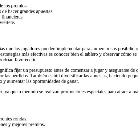
de los premios.
es de hacer grandes apuestas.
 financieras.
viértete.
egias que los jugadores pueden implementar para aumentar sus posibilid
strategias más efectivas es conocer bien el tablero y observar cómo se 
podrían favorecerte.
fica fijar un presupuesto antes de comenzar a jugar y asegurarse de que
r las pérdidas. También es útil diversificar las apuestas, haciendo peq
go y aumentar las oportunidades de ganar.
o, ya que a menudo se realizan promociones especiales para atraer a más 
erentes rondas.
nes y mejores premios.