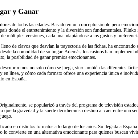
ugar y Ganar
ores de todas las edades. Basado en un concepto simple pero emocionant
país donde el entretenimiento y la diversión son fundamentales, Plinko
 de múltiples versiones, cada una adaptándose a los gustos y preferencia
leno de clavos que desvían la trayectoria de las fichas, ha encontrado s
gos desde la comodidad de su hogar. Además, los casinos han implementa
to, la posibilidad de ganar premios emocionantes.
 descubriremos no solo cómo se juega, sino también las diferentes tácti
 y en línea, y cómo cada formato ofrece una experiencia única e inolvida
ento en España.
 Originalmente, se popularizó a través del programa de televisión estado
o que la gravedad y la suerte decidieran su destino al caer entre una se
 juego.
ficado en distintos formatos a lo largo de los años. Su llegada a España
o lo convierte en una alternativa emocionante para quienes buscan vivi