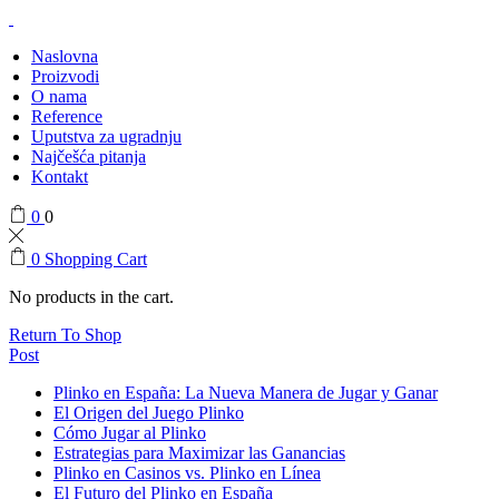
Naslovna
Proizvodi
O nama
Reference
Uputstva za ugradnju
Najčešća pitanja
Kontakt
0
0
0
Shopping Cart
No products in the cart.
Return To Shop
Post
Plinko en España: La Nueva Manera de Jugar y Ganar
El Origen del Juego Plinko
Cómo Jugar al Plinko
Estrategias para Maximizar las Ganancias
Plinko en Casinos vs. Plinko en Línea
El Futuro del Plinko en España