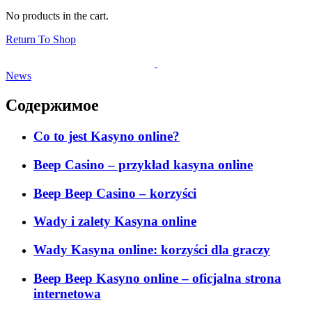
No products in the cart.
Return To Shop
News
Содержимое
Co to jest Kasyno online?
Beep Casino – przykład kasyna online
Beep Beep Casino – korzyści
Wady i zalety Kasyna online
Wady Kasyna online: korzyści dla graczy
Beep Beep Kasyno online – oficjalna strona
internetowa