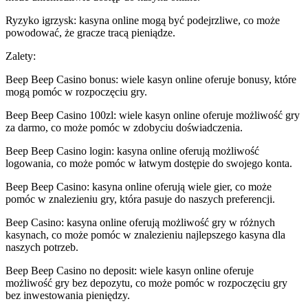
Ryzyko igrzysk: kasyna online mogą być podejrzliwe, co może
powodować, że gracze tracą pieniądze.
Zalety:
Beep Beep Casino bonus: wiele kasyn online oferuje bonusy, które
mogą pomóc w rozpoczęciu gry.
Beep Beep Casino 100zl: wiele kasyn online oferuje możliwość gry
za darmo, co może pomóc w zdobyciu doświadczenia.
Beep Beep Casino login: kasyna online oferują możliwość
logowania, co może pomóc w łatwym dostępie do swojego konta.
Beep Beep Casino: kasyna online oferują wiele gier, co może
pomóc w znalezieniu gry, która pasuje do naszych preferencji.
Beep Casino: kasyna online oferują możliwość gry w różnych
kasynach, co może pomóc w znalezieniu najlepszego kasyna dla
naszych potrzeb.
Beep Beep Casino no deposit: wiele kasyn online oferuje
możliwość gry bez depozytu, co może pomóc w rozpoczęciu gry
bez inwestowania pieniędzy.