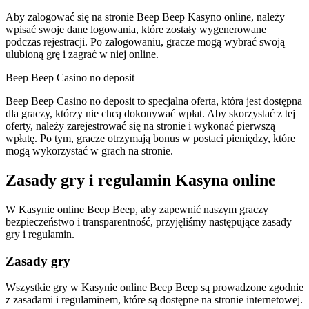
Aby zalogować się na stronie Beep Beep Kasyno online, należy
wpisać swoje dane logowania, które zostały wygenerowane
podczas rejestracji. Po zalogowaniu, gracze mogą wybrać swoją
ulubioną grę i zagrać w niej online.
Beep Beep Casino no deposit
Beep Beep Casino no deposit to specjalna oferta, która jest dostępna
dla graczy, którzy nie chcą dokonywać wpłat. Aby skorzystać z tej
oferty, należy zarejestrować się na stronie i wykonać pierwszą
wpłatę. Po tym, gracze otrzymają bonus w postaci pieniędzy, które
mogą wykorzystać w grach na stronie.
Zasady gry i regulamin Kasyna online
W Kasynie online Beep Beep, aby zapewnić naszym graczy
bezpieczeństwo i transparentność, przyjęliśmy następujące zasady
gry i regulamin.
Zasady gry
Wszystkie gry w Kasynie online Beep Beep są prowadzone zgodnie
z zasadami i regulaminem, które są dostępne na stronie internetowej.