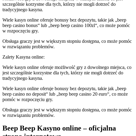
szczególnie korzystne dla tych, którzy nie mogli dotrzeć do
tradycyjnego kasyna.
Wiele kasyn online oferuje bonusy bez depozytu, takie jak „beep
beep casino bonus“ lub „beep beep casino 100zl“, co może pomóc
w rozpoczęciu gry.
Obsługa graczy jest w większym stopniu dostępna, co może pomóc
w rozwiązaniu problemów.
Zalety Kasyna online:
Wiele kasyn online oferuje możliwość gry z dowolnego miejsca, co
jest szczególnie korzystne dla tych, którzy nie mogli dotrzeć do
tradycyjnego kasyna.
Wiele kasyn online oferuje bonusy bez depozytu, takie jak „beep
beep casino no deposit“ lub „beep beep casino 20 euro“, co może
pomóc w rozpoczęciu gry.
Obsługa graczy jest w większym stopniu dostępna, co może pomóc
w rozwiązaniu problemów.
Beep Beep Kasyno online – oficjalna