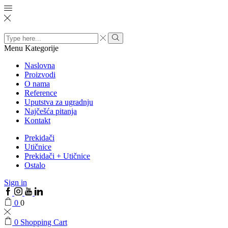
Search
input
Menu
Kategorije
Naslovna
Proizvodi
O nama
Reference
Uputstva za ugradnju
Najčešća pitanja
Kontakt
Prekidači
Utičnice
Prekidači + Utičnice
Ostalo
Sign in
0
0
0
Shopping Cart