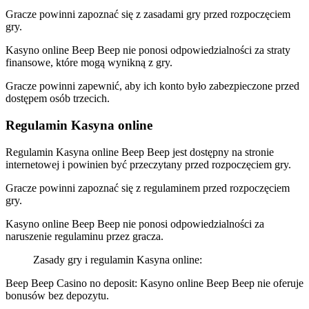
Gracze powinni zapoznać się z zasadami gry przed rozpoczęciem
gry.
Kasyno online Beep Beep nie ponosi odpowiedzialności za straty
finansowe, które mogą wynikną z gry.
Gracze powinni zapewnić, aby ich konto było zabezpieczone przed
dostępem osób trzecich.
Regulamin Kasyna online
Regulamin Kasyna online Beep Beep jest dostępny na stronie
internetowej i powinien być przeczytany przed rozpoczęciem gry.
Gracze powinni zapoznać się z regulaminem przed rozpoczęciem
gry.
Kasyno online Beep Beep nie ponosi odpowiedzialności za
naruszenie regulaminu przez gracza.
Zasady gry i regulamin Kasyna online:
Beep Beep Casino no deposit: Kasyno online Beep Beep nie oferuje
bonusów bez depozytu.