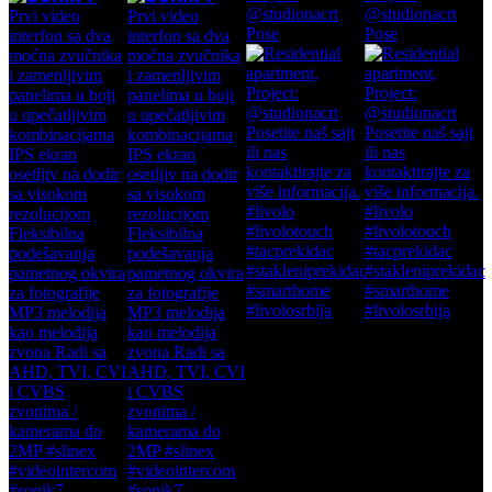
@studionacrt
@studionacrt
Pose
Pose