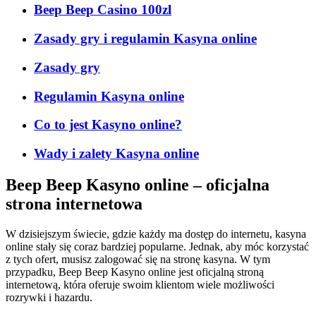
Beep Beep Casino 100zl
Zasady gry i regulamin Kasyna online
Zasady gry
Regulamin Kasyna online
Co to jest Kasyno online?
Wady i zalety Kasyna online
Beep Beep Kasyno online – oficjalna
strona internetowa
W dzisiejszym świecie, gdzie każdy ma dostęp do internetu, kasyna
online stały się coraz bardziej popularne. Jednak, aby móc korzystać
z tych ofert, musisz zalogować się na stronę kasyna. W tym
przypadku, Beep Beep Kasyno online jest oficjalną stroną
internetową, która oferuje swoim klientom wiele możliwości
rozrywki i hazardu.