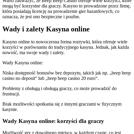
Warto zauważyć, że Beep Beep Casino oferuje wiele korzyści, które
mogą być korzystne dla graczy. Kasyno to prowadzone przez firmę,
która posiadają licencję na prowadzenie gier hazardowych, co
oznacza, że jest ono bezpieczne i poufne.
Wady i zalety Kasyna online
Kasyno online to nowoczesna forma rozrywki, która oferuje wiele
korzyści w porównaniu do tradycyjnego kasyna. Jednak, jak każda
nowość, ma swoje wady i zalety.
Wady Kasyna online:
Niska dostępność bonusów bez depozytu, takich jak np. „beep beep
casino no deposit“ lub „beep beep casino 20 euro“.
Problemy z obsługą i obsługą graczy, co może prowadzić do
frustracji.
Brak możliwości spotkania się z innymi graczami w fizycznym
kasynie.
Wady Kasyna online: korzyści dla graczy
Możliwość gry z dowolnego miejsca, w każdym czasie, co jest