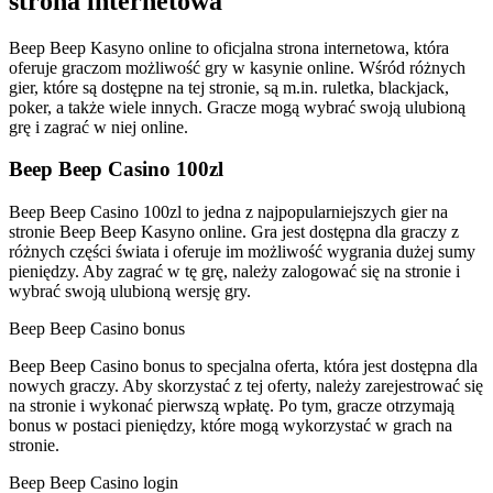
strona internetowa
Beep Beep Kasyno online to oficjalna strona internetowa, która
oferuje graczom możliwość gry w kasynie online. Wśród różnych
gier, które są dostępne na tej stronie, są m.in. ruletka, blackjack,
poker, a także wiele innych. Gracze mogą wybrać swoją ulubioną
grę i zagrać w niej online.
Beep Beep Casino 100zl
Beep Beep Casino 100zl to jedna z najpopularniejszych gier na
stronie Beep Beep Kasyno online. Gra jest dostępna dla graczy z
różnych części świata i oferuje im możliwość wygrania dużej sumy
pieniędzy. Aby zagrać w tę grę, należy zalogować się na stronie i
wybrać swoją ulubioną wersję gry.
Beep Beep Casino bonus
Beep Beep Casino bonus to specjalna oferta, która jest dostępna dla
nowych graczy. Aby skorzystać z tej oferty, należy zarejestrować się
na stronie i wykonać pierwszą wpłatę. Po tym, gracze otrzymają
bonus w postaci pieniędzy, które mogą wykorzystać w grach na
stronie.
Beep Beep Casino login