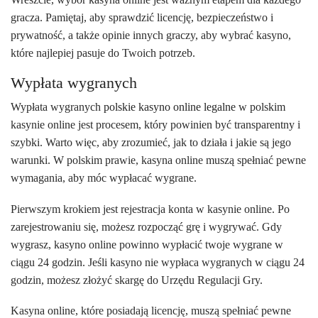
gracza. Pamiętaj, aby sprawdzić licencję, bezpieczeństwo i
prywatność, a także opinie innych graczy, aby wybrać kasyno,
które najlepiej pasuje do Twoich potrzeb.
Wypłata wygranych
Wypłata wygranych
polskie kasyno online legalne
w polskim
kasynie online jest procesem, który powinien być transparentny i
szybki. Warto więc, aby zrozumieć, jak to działa i jakie są jego
warunki. W polskim prawie, kasyna online muszą spełniać pewne
wymagania, aby móc wypłacać wygrane.
Pierwszym krokiem jest rejestracja konta w kasynie online. Po
zarejestrowaniu się, możesz rozpocząć grę i wygrywać. Gdy
wygrasz, kasyno online powinno wypłacić twoje wygrane w
ciągu 24 godzin. Jeśli kasyno nie wypłaca wygranych w ciągu 24
godzin, możesz złożyć skargę do Urzędu Regulacji Gry.
Kasyna online, które posiadają licencję, muszą spełniać pewne