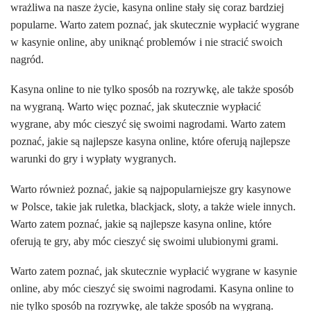
wrażliwa na nasze życie, kasyna online stały się coraz bardziej
popularne. Warto zatem poznać, jak skutecznie wypłacić wygrane
w kasynie online, aby uniknąć problemów i nie stracić swoich
nagród.
Kasyna online to nie tylko sposób na rozrywkę, ale także sposób
na wygraną. Warto więc poznać, jak skutecznie wypłacić
wygrane, aby móc cieszyć się swoimi nagrodami. Warto zatem
poznać, jakie są najlepsze kasyna online, które oferują najlepsze
warunki do gry i wypłaty wygranych.
Warto również poznać, jakie są najpopularniejsze gry kasynowe
w Polsce, takie jak ruletka, blackjack, sloty, a także wiele innych.
Warto zatem poznać, jakie są najlepsze kasyna online, które
oferują te gry, aby móc cieszyć się swoimi ulubionymi grami.
Warto zatem poznać, jak skutecznie wypłacić wygrane w kasynie
online, aby móc cieszyć się swoimi nagrodami. Kasyna online to
nie tylko sposób na rozrywkę, ale także sposób na wygraną.