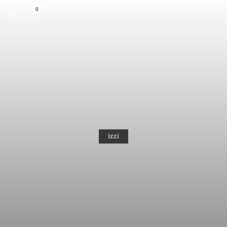
0
izzi