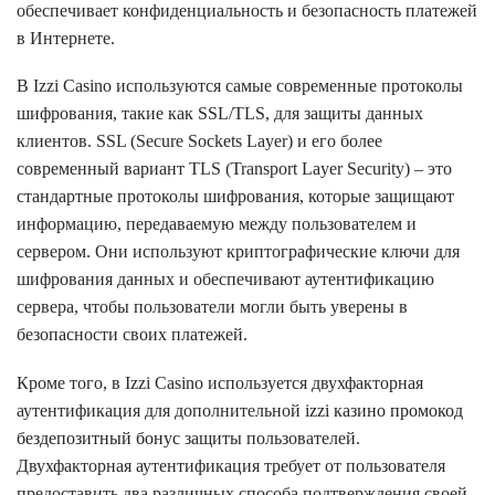
обеспечивает конфиденциальность и безопасность платежей
в Интернете.
В Izzi Casino используются самые современные протоколы
шифрования, такие как SSL/TLS, для защиты данных
клиентов. SSL (Secure Sockets Layer) и его более
современный вариант TLS (Transport Layer Security) – это
стандартные протоколы шифрования, которые защищают
информацию, передаваемую между пользователем и
сервером. Они используют криптографические ключи для
шифрования данных и обеспечивают аутентификацию
сервера, чтобы пользователи могли быть уверены в
безопасности своих платежей.
Кроме того, в Izzi Casino используется двухфакторная
аутентификация для дополнительной
izzi казино промокод
бездепозитный бонус
защиты пользователей.
Двухфакторная аутентификация требует от пользователя
предоставить два различных способа подтверждения своей