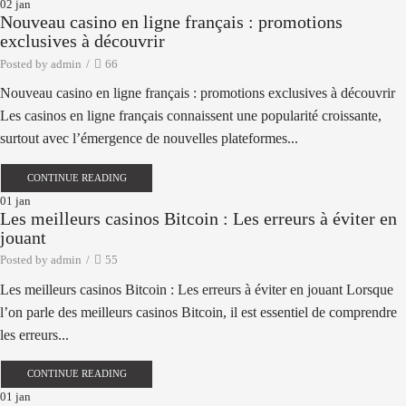
02
jan
Nouveau casino en ligne français : promotions
exclusives à découvrir
Posted by
admin
/
66
Nouveau casino en ligne français : promotions exclusives à découvrir
Les casinos en ligne français connaissent une popularité croissante,
surtout avec l’émergence de nouvelles plateformes...
CONTINUE READING
01
jan
Les meilleurs casinos Bitcoin : Les erreurs à éviter en
jouant
Posted by
admin
/
55
Les meilleurs casinos Bitcoin : Les erreurs à éviter en jouant Lorsque
l’on parle des meilleurs casinos Bitcoin, il est essentiel de comprendre
les erreurs...
CONTINUE READING
01
jan