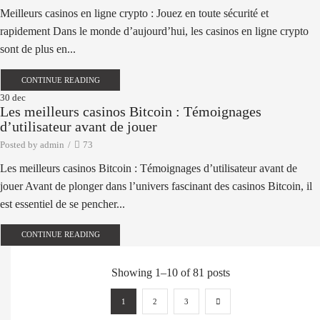
Meilleurs casinos en ligne crypto : Jouez en toute sécurité et
rapidement Dans le monde d’aujourd’hui, les casinos en ligne crypto
sont de plus en...
CONTINUE READING
30
dec
Les meilleurs casinos Bitcoin : Témoignages
d’utilisateur avant de jouer
Posted by
admin
/
73
Les meilleurs casinos Bitcoin : Témoignages d’utilisateur avant de
jouer Avant de plonger dans l’univers fascinant des casinos Bitcoin, il
est essentiel de se pencher...
CONTINUE READING
Showing 1–10 of 81 posts
1
2
3