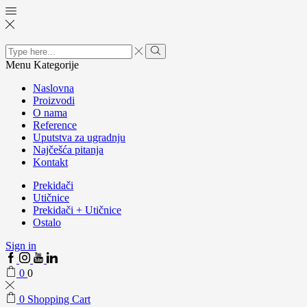
Search
input
Menu
Kategorije
Naslovna
Proizvodi
O nama
Reference
Uputstva za ugradnju
Najčešća pitanja
Kontakt
Prekidači
Utičnice
Prekidači + Utičnice
Ostalo
Sign in
0
0
0
Shopping Cart