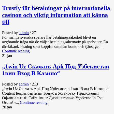
Trustly för betalningar på internationella
casinon och viktig information att känna
till
Posted by
admin
/
27
För många svenska spelare har betalningssäkerhet blivit en
avgörande fråga när de väljer betalningsalternativ på spelsajter. En
direktbank-lösning som kopplar samman konto och tjänst ger...
Continue reading
21
jan
„1win Uz Скачать Apk Под Узбекистан
1вин Вход В Казино“
Posted by
admin
/
213
„1win Uz Скачать Apk Под Узбекистан 1вин Вход В Казино“
Content Бездепозитный Бонус а Установку Приложения
Официальный Сайт 1вин: Дизайн только Удобство In Tv:
Онлайн...
Continue reading
20
jan