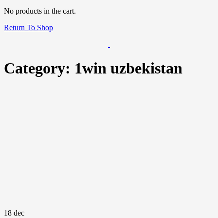
No products in the cart.
Return To Shop
Category: 1win uzbekistan
18
dec