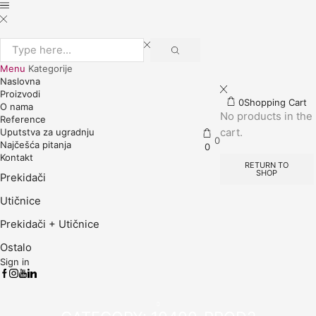
Search
input
Menu
Kategorije
Naslovna
Proizvodi
0
Shopping Cart
O nama
No products in the
Reference
cart.
Uputstva za ugradnju
0
Najčešća pitanja
0
Kontakt
RETURN TO
SHOP
Prekidači
Utičnice
Prekidači + Utičnice
Ostalo
Sign in