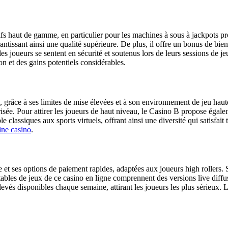
s haut de gamme, en particulier pour les machines à sous à jackpots pro
antissant ainsi une qualité supérieure. De plus, il offre un bonus de bi
 les joueurs se sentent en sécurité et soutenus lors de leurs sessions de 
on et des gains potentiels considérables.
, grâce à ses limites de mise élevées et à son environnement de jeu haut
urisée. Pour attirer les joueurs de haut niveau, le Casino B propose ég
ble classiques aux sports virtuels, offrant ainsi une diversité qui satisfa
ine casino
.
 et ses options de paiement rapides, adaptées aux joueurs high rollers. 
s tables de jeux de ce casino en ligne comprennent des versions live diff
levés disponibles chaque semaine, attirant les joueurs les plus sérieux. L