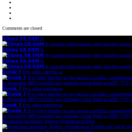
Comments are closed
𝗦𝗹𝗶𝗻𝗲𝘅 𝗦𝗞-𝟬𝟰𝗠 Je
𝗦𝗹𝗶𝗻𝗲𝘅 𝗦𝗞-𝟬𝟰𝗠 Je
𝗦𝗹𝗶𝗻𝗲𝘅 𝗦𝗞-𝟬𝟰𝗠 Je
𝗦𝗼𝗻𝗶𝗸 𝟳 Prvi video interfon sa
𝗦𝗼𝗻𝗶𝗸 𝟳 Prvi video interfon sa
𝗦𝗼𝗻𝗶𝗸 𝟳 Prvi video interfon sa
Residential apartment, Project: @studionacrt Pose
Residential apartment, Project: @studionacrt Pose