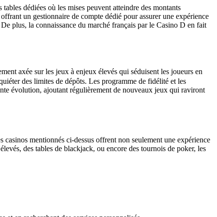
s tables dédiées où les mises peuvent atteindre des montants
, offrant un gestionnaire de compte dédié pour assurer une expérience
. De plus, la connaissance du marché français par le Casino D en fait
ment axée sur les jeux à enjeux élevés qui séduisent les joueurs en
uiéter des limites de dépôts. Les programme de fidélité et les
nte évolution, ajoutant régulièrement de nouveaux jeux qui raviront
 Les casinos mentionnés ci-dessus offrent non seulement une expérience
élevés, des tables de blackjack, ou encore des tournois de poker, les