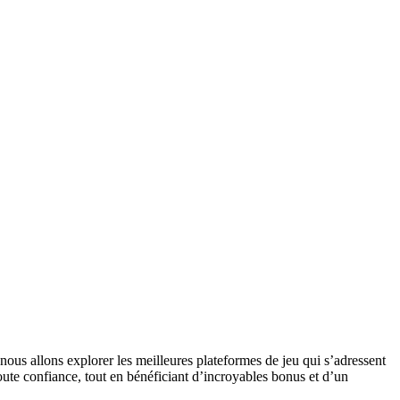
 nous allons explorer les meilleures plateformes de jeu qui s’adressent
oute confiance, tout en bénéficiant d’incroyables bonus et d’un