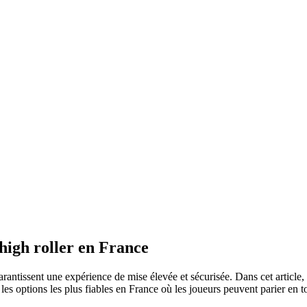
 high roller en France
rantissent une expérience de mise élevée et sécurisée. Dans cet article,
les options les plus fiables en France où les joueurs peuvent parier en t