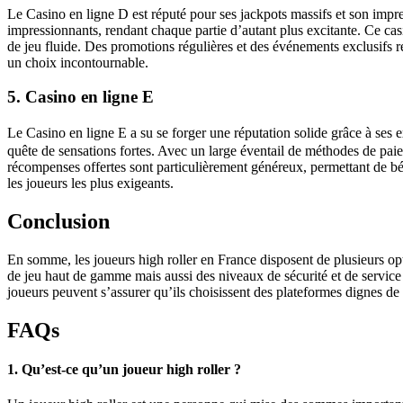
Le Casino en ligne D est réputé pour ses jackpots massifs et son impre
impressionnants, rendant chaque partie d’autant plus excitante. Ce cas
de jeu fluide. Des promotions régulières et des événements exclusifs r
un choix incontournable.
5. Casino en ligne E
Le Casino en ligne E a su se forger une réputation solide grâce à ses 
quête de sensations fortes. Avec un large éventail de méthodes de paie
récompenses offertes sont particulièrement généreux, permettant de bé
les joueurs les plus exigeants.
Conclusion
En somme, les joueurs high roller en France disposent de plusieurs opt
de jeu haut de gamme mais aussi des niveaux de sécurité et de service 
joueurs peuvent s’assurer qu’ils choisissent des plateformes dignes de c
FAQs
1. Qu’est-ce qu’un joueur high roller ?