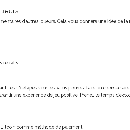
oueurs
commentaires d’autres joueurs. Cela vous donnera une idée de la
retraits.
vant ces 10 étapes simples, vous pourrez faire un choix éclairé
garantir une expérience de jeu positive. Prenez le temps d’expl
e le Bitcoin comme méthode de paiement.