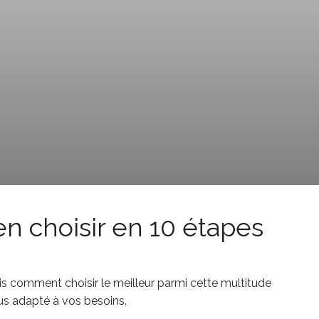
en choisir en 10 étapes
is comment choisir le meilleur parmi cette multitude
lus adapté à vos besoins.