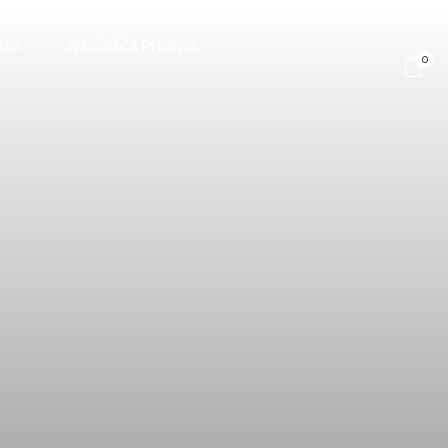
NJU
NAJČEŠĆA PITANJA
0