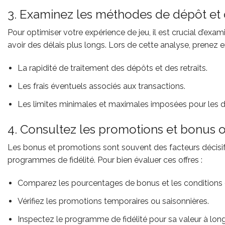
3. Examinez les méthodes de dépôt et d
Pour optimiser votre expérience de jeu, il est crucial d’exa
avoir des délais plus longs. Lors de cette analyse, prenez 
La rapidité de traitement des dépôts et des retraits.
Les frais éventuels associés aux transactions.
Les limites minimales et maximales imposées pour les dép
4. Consultez les promotions et bonus o
Les bonus et promotions sont souvent des facteurs décisifs
programmes de fidélité. Pour bien évaluer ces offres :
Comparez les pourcentages de bonus et les conditions 
Vérifiez les promotions temporaires ou saisonnières.
Inspectez le programme de fidélité pour sa valeur à lon