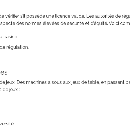
 de vérifier s’il possède une licence valide. Les autorités de
respecte des normes élevées de sécurité et d’équité. Voici co
u casino.
 de régulation.
les
e jeux. Des machines à sous aux jeux de table, en passant par 
 de jeux :
versité.