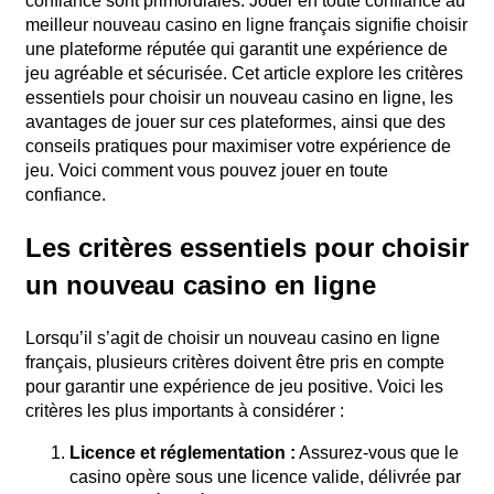
confiance sont primordiales. Jouer en toute confiance au
meilleur nouveau casino en ligne français signifie choisir
une plateforme réputée qui garantit une expérience de
jeu agréable et sécurisée. Cet article explore les critères
essentiels pour choisir un nouveau casino en ligne, les
avantages de jouer sur ces plateformes, ainsi que des
conseils pratiques pour maximiser votre expérience de
jeu. Voici comment vous pouvez jouer en toute
confiance.
Les critères essentiels pour choisir
un nouveau casino en ligne
Lorsqu’il s’agit de choisir un nouveau casino en ligne
français, plusieurs critères doivent être pris en compte
pour garantir une expérience de jeu positive. Voici les
critères les plus importants à considérer :
Licence et réglementation :
Assurez-vous que le
casino opère sous une licence valide, délivrée par