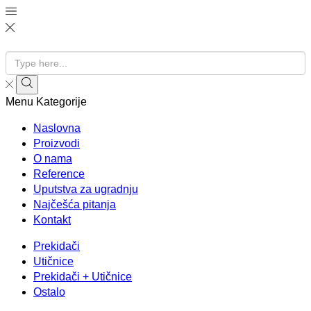
Search
input
Menu
Kategorije
Naslovna
Proizvodi
O nama
Reference
Uputstva za ugradnju
Najčešća pitanja
Kontakt
Prekidači
Utičnice
Prekidači + Utičnice
Ostalo