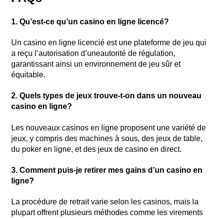
1. Qu’est-ce qu’un casino en ligne licencé?
Un casino en ligne licencié est une plateforme de jeu qui
a reçu l’autorisation d’uneautorité de régulation,
garantissant ainsi un environnement de jeu sûr et
équitable.
2. Quels types de jeux trouve-t-on dans un nouveau
casino en ligne?
Les nouveaux casinos en ligne proposent une variété de
jeux, y compris des machines à sous, des jeux de table,
du poker en ligne, et des jeux de casino en direct.
3. Comment puis-je retirer mes gains d’un casino en
ligne?
La procédure de retrait varie selon les casinos, mais la
plupart offrent plusieurs méthodes comme les virements