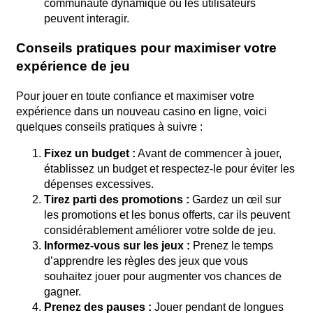
communauté dynamique où les utilisateurs
peuvent interagir.
Conseils pratiques pour maximiser votre
expérience de jeu
Pour jouer en toute confiance et maximiser votre
expérience dans un nouveau casino en ligne, voici
quelques conseils pratiques à suivre :
Fixez un budget :
Avant de commencer à jouer,
établissez un budget et respectez-le pour éviter les
dépenses excessives.
Tirez parti des promotions :
Gardez un œil sur
les promotions et les bonus offerts, car ils peuvent
considérablement améliorer votre solde de jeu.
Informez-vous sur les jeux :
Prenez le temps
d’apprendre les règles des jeux que vous
souhaitez jouer pour augmenter vos chances de
gagner.
Prenez des pauses :
Jouer pendant de longues