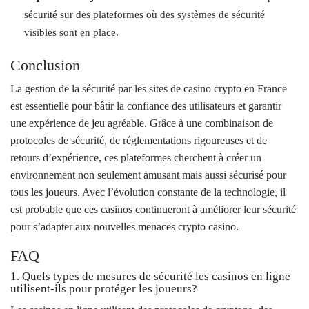
sécurité sur des plateformes où des systèmes de sécurité
visibles sont en place.
Conclusion
La gestion de la sécurité par les sites de casino crypto en France
est essentielle pour bâtir la confiance des utilisateurs et garantir
une expérience de jeu agréable. Grâce à une combinaison de
protocoles de sécurité, de réglementations rigoureuses et de
retours d’expérience, ces plateformes cherchent à créer un
environnement non seulement amusant mais aussi sécurisé pour
tous les joueurs. Avec l’évolution constante de la technologie, il
est probable que ces casinos continueront à améliorer leur sécurité
pour s’adapter aux nouvelles menaces
crypto casino
.
FAQ
1. Quels types de mesures de sécurité les casinos en ligne
utilisent-ils pour protéger les joueurs?