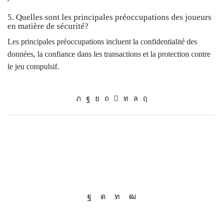
5. Quelles sont les principales préoccupations des joueurs
en matière de sécurité?
Les principales préoccupations incluent la confidentialité des
données, la confiance dans les transactions et la protection contre
le jeu compulsif.