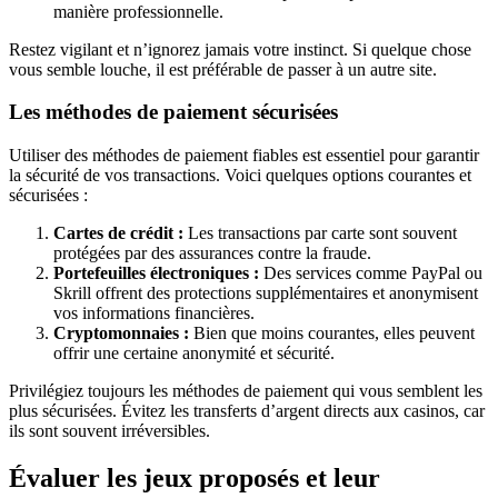
manière professionnelle.
Restez vigilant et n’ignorez jamais votre instinct. Si quelque chose
vous semble louche, il est préférable de passer à un autre site.
Les méthodes de paiement sécurisées
Utiliser des méthodes de paiement fiables est essentiel pour garantir
la sécurité de vos transactions. Voici quelques options courantes et
sécurisées :
Cartes de crédit :
Les transactions par carte sont souvent
protégées par des assurances contre la fraude.
Portefeuilles électroniques :
Des services comme PayPal ou
Skrill offrent des protections supplémentaires et anonymisent
vos informations financières.
Cryptomonnaies :
Bien que moins courantes, elles peuvent
offrir une certaine anonymité et sécurité.
Privilégiez toujours les méthodes de paiement qui vous semblent les
plus sécurisées. Évitez les transferts d’argent directs aux casinos, car
ils sont souvent irréversibles.
Évaluer les jeux proposés et leur