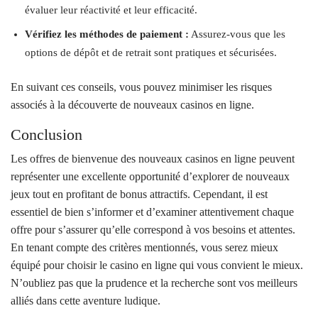
évaluer leur réactivité et leur efficacité.
Vérifiez les méthodes de paiement :
Assurez-vous que les
options de dépôt et de retrait sont pratiques et sécurisées.
En suivant ces conseils, vous pouvez minimiser les risques
associés à la découverte de nouveaux casinos en ligne.
Conclusion
Les offres de bienvenue des nouveaux casinos en ligne peuvent
représenter une excellente opportunité d’explorer de nouveaux
jeux tout en profitant de bonus attractifs. Cependant, il est
essentiel de bien s’informer et d’examiner attentivement chaque
offre pour s’assurer qu’elle correspond à vos besoins et attentes.
En tenant compte des critères mentionnés, vous serez mieux
équipé pour choisir le casino en ligne qui vous convient le mieux.
N’oubliez pas que la prudence et la recherche sont vos meilleurs
alliés dans cette aventure ludique.