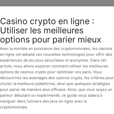
Casino crypto en ligne :
Utiliser les meilleures
options pour parier mieux
Avec la montée en puissance des cryptomonnaies, les casinos
en ligne ont adopté ces nouvelles technologies pour offrir des
expériences de jeu plus sécurisées et anonymes. Dans cet
article, nous allons explorer comment utiliser les meilleures
options de casinos crypto pour optimiser vos paris. Vous
découvrirez les avantages des casinos crypto, les critères pour
choisir la meilleure plateforme, ainsi que quelques stratégies
pour parier de manière plus efficace. Ainsi, que vous soyez un
parieur débutant ou expérimenté, ce guide vous aidera à
naviguer dans l’univers des jeux en ligne avec la
cryptomonnaie.