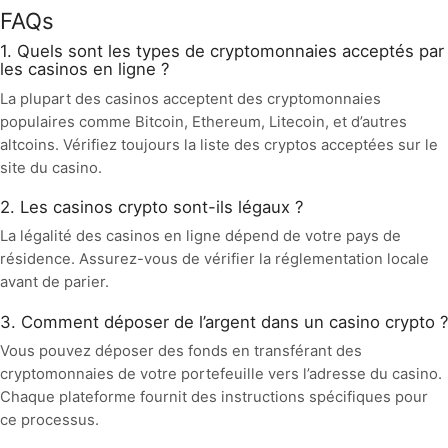
FAQs
1. Quels sont les types de cryptomonnaies acceptés par
les casinos en ligne ?
La plupart des casinos acceptent des cryptomonnaies
populaires comme Bitcoin, Ethereum, Litecoin, et d’autres
altcoins. Vérifiez toujours la liste des cryptos acceptées sur le
site du casino.
2. Les casinos crypto sont-ils légaux ?
La légalité des casinos en ligne dépend de votre pays de
résidence. Assurez-vous de vérifier la réglementation locale
avant de parier.
3. Comment déposer de l’argent dans un casino crypto ?
Vous pouvez déposer des fonds en transférant des
cryptomonnaies de votre portefeuille vers l’adresse du casino.
Chaque plateforme fournit des instructions spécifiques pour
ce processus.