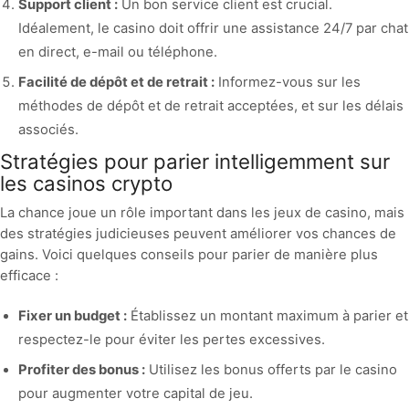
Support client :
Un bon service client est crucial.
Idéalement, le casino doit offrir une assistance 24/7 par chat
en direct, e-mail ou téléphone.
Facilité de dépôt et de retrait :
Informez-vous sur les
méthodes de dépôt et de retrait acceptées, et sur les délais
associés.
Stratégies pour parier intelligemment sur
les casinos crypto
La chance joue un rôle important dans les jeux de casino, mais
des stratégies judicieuses peuvent améliorer vos chances de
gains. Voici quelques conseils pour parier de manière plus
efficace :
Fixer un budget :
Établissez un montant maximum à parier et
respectez-le pour éviter les pertes excessives.
Profiter des bonus :
Utilisez les bonus offerts par le casino
pour augmenter votre capital de jeu.