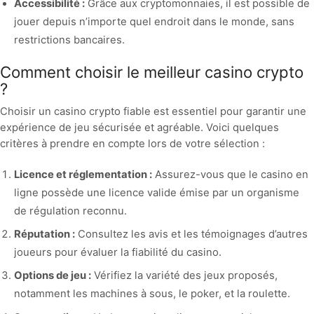
Accessibilité :
Grâce aux cryptomonnaies, il est possible de
jouer depuis n’importe quel endroit dans le monde, sans
restrictions bancaires.
Comment choisir le meilleur casino crypto
?
Choisir un casino crypto fiable est essentiel pour garantir une
expérience de jeu sécurisée et agréable. Voici quelques
critères à prendre en compte lors de votre sélection :
Licence et réglementation :
Assurez-vous que le casino en
ligne possède une licence valide émise par un organisme
de régulation reconnu.
Réputation :
Consultez les avis et les témoignages d’autres
joueurs pour évaluer la fiabilité du casino.
Options de jeu :
Vérifiez la variété des jeux proposés,
notamment les machines à sous, le poker, et la roulette.