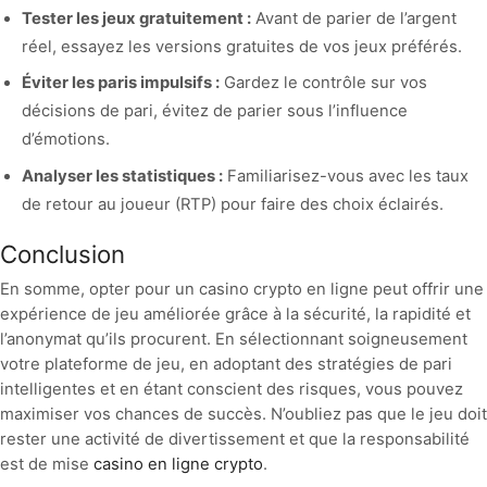
Tester les jeux gratuitement :
Avant de parier de l’argent
réel, essayez les versions gratuites de vos jeux préférés.
Éviter les paris impulsifs :
Gardez le contrôle sur vos
décisions de pari, évitez de parier sous l’influence
d’émotions.
Analyser les statistiques :
Familiarisez-vous avec les taux
de retour au joueur (RTP) pour faire des choix éclairés.
Conclusion
En somme, opter pour un casino crypto en ligne peut offrir une
expérience de jeu améliorée grâce à la sécurité, la rapidité et
l’anonymat qu’ils procurent. En sélectionnant soigneusement
votre plateforme de jeu, en adoptant des stratégies de pari
intelligentes et en étant conscient des risques, vous pouvez
maximiser vos chances de succès. N’oubliez pas que le jeu doit
rester une activité de divertissement et que la responsabilité
est de mise
casino en ligne crypto
.