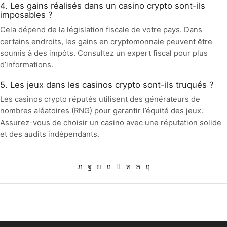
4. Les gains réalisés dans un casino crypto sont-ils
imposables ?
Cela dépend de la législation fiscale de votre pays. Dans
certains endroits, les gains en cryptomonnaie peuvent être
soumis à des impôts. Consultez un expert fiscal pour plus
d’informations.
5. Les jeux dans les casinos crypto sont-ils truqués ?
Les casinos crypto réputés utilisent des générateurs de
nombres aléatoires (RNG) pour garantir l’équité des jeux.
Assurez-vous de choisir un casino avec une réputation solide
et des audits indépendants.