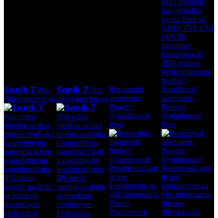
Residential
Residential
𝗦𝗼𝗻𝗶𝗸 𝟳 Prvi
𝗦𝗼𝗻𝗶𝗸 𝟳 Prvi
apartment,
apartment,
video interfon sa
video interfon sa
Project:
Project:
@studionacrt
@studionacrt
Pose
Pose