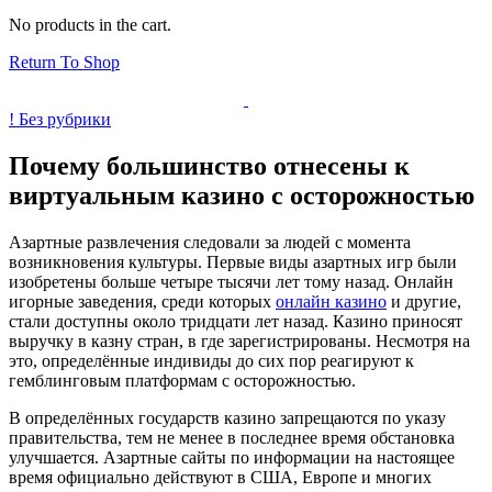
No products in the cart.
Return To Shop
! Без рубрики
Почему большинство отнесены к
виртуальным казино с осторожностью
Азартные развлечения следовали за людей с момента
возникновения культуры. Первые виды азартных игр были
изобретены больше четыре тысячи лет тому назад. Онлайн
игорные заведения, среди которых
онлайн казино
и другие,
стали доступны около тридцати лет назад. Казино приносят
выручку в казну стран, в где зарегистрированы. Несмотря на
это, определённые индивиды до сих пор реагируют к
гемблинговым платформам с осторожностью.
В определённых государств казино запрещаются по указу
правительства, тем не менее в последнее время обстановка
улучшается. Азартные сайты по информации на настоящее
время официально действуют в США, Европе и многих