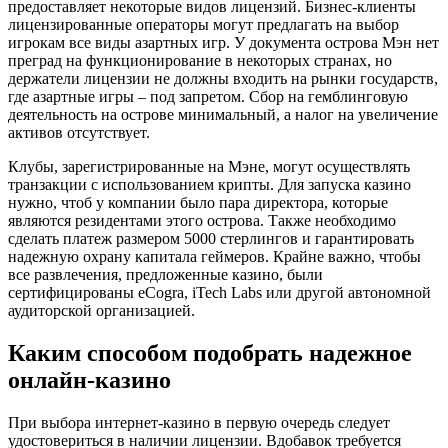
предоставляет некоторые видов лицензий. Бизнес-клиенты
лицензированные операторы могут предлагать на выбор
игрокам все виды азартных игр. У документа острова Мэн нет
преград на функционирование в некоторых странах, но
держатели лицензии не должны входить на рынки государств,
где азартные игры – под запретом. Сбор на гемблинговую
деятельность на острове минимальный, а налог на увеличение
активов отсутствует.
Клубы, зарегистрированные на Мэне, могут осуществлять
транзакции с использованием крипты. Для запуска казино
нужно, чтоб у компании было пара директора, которые
являются резидентами этого острова. Также необходимо
сделать платеж размером 5000 стерлингов и гарантировать
надежную охрану капитала геймеров. Крайне важно, чтобы
все развлечения, предложенные казино, были
сертифицированы eCogra, iTech Labs или другой автономной
аудиторской организацией.
Каким способом подобрать надежное
онлайн-казино
При выбора интернет-казино в первую очередь следует
удостовериться в наличии лицензии. Вдобавок требуется