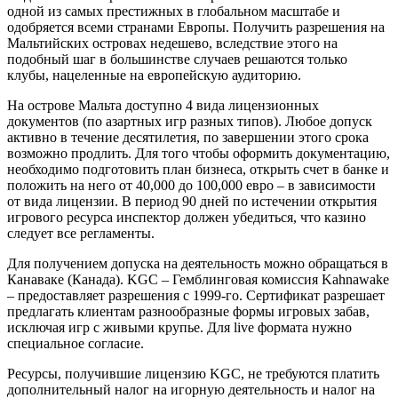
одной из самых престижных в глобальном масштабе и
одобряется всеми странами Европы. Получить разрешения на
Мальтийских островах недешево, вследствие этого на
подобный шаг в большинстве случаев решаются только
клубы, нацеленные на европейскую аудиторию.
На острове Мальта доступно 4 вида лицензионных
документов (по азартных игр разных типов). Любое допуск
активно в течение десятилетия, по завершении этого срока
возможно продлить. Для того чтобы оформить документацию,
необходимо подготовить план бизнеса, открыть счет в банке и
положить на него от 40,000 до 100,000 евро – в зависимости
от вида лицензии. В период 90 дней по истечении открытия
игрового ресурса инспектор должен убедиться, что казино
следует все регламенты.
Для получением допуска на деятельность можно обращаться в
Канаваке (Канада). KGC – Гемблинговая комиссия Kahnawake
– предоставляет разрешения с 1999-го. Сертификат разрешает
предлагать клиентам разнообразные формы игровых забав,
исключая игр с живыми крупье. Для live формата нужно
специальное согласие.
Ресурсы, получившие лицензию KGC, не требуются платить
дополнительный налог на игорную деятельность и налог на