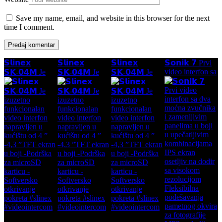
Save my name, email, and website in this browser for the next
time I comment.
𝗦𝗹𝗶𝗻𝗲𝘅
𝗦𝗹𝗶𝗻𝗲𝘅
𝗦𝗹𝗶𝗻𝗲𝘅
𝗦𝗼𝗻𝗶𝗸 𝟳 Prvi
video interfon sa
𝗦𝗞-𝟬𝟰𝗠 Je
𝗦𝗞-𝟬𝟰𝗠 Je
𝗦𝗞-𝟬𝟰𝗠 Je