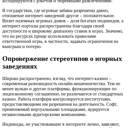
ассоциируются с рэкетом и тюремными развлечениями.
В государствах, где игровые забавы разрешены давно,
отношение интернет-заведений другое – положительное.
Визит наземных игровых домов – доля богатых индивидов, а
интернет-порталы распространены благодаря своей
доступности и широкому диапазону ставок в играх. Значимо,
что на ресурсах проще использовать правилами
ответственной игры, в частности, задавать ограничения на
выигрыш и потерю.
Опровержение стереотипов о игорных
заведениях
Широко распространено, взгляд, что интернет-казино –
современная разновидность онлайн-мошенничества. Тем не
менее вулкан и другие платформы, функционирующие по
лицензионному соглашению, не различаются от стандартных
казино. Работа платформ контролируется институтами,
предоставляющими им разрешения на деятельность. Софт,
применяемый виртуальными площадками, аудируется
независимыми аудиторскими компаниями.
Индивиды, не участвовавшие в интернете лично, заявляют,