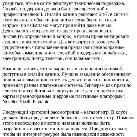
убедиться, что на сайте действует техническая поддержка.
Служба поддержки должна быть своевременной и
профессиональной. Онлайн-казино работают 24/7, в связи с
этим важно, чтобы специалисты всегда были на связи:
запросы по геймплею могут произойти даже ночью.
Деятельность операторов следует проанализировать:
поставить определённый вопрос, а потом проанализировать
скорость и ясность ответа. Для комфорта пользователей
существенно, чтобы заведения предлагали разнообразные
способы коммуникации с службой поддержки: онлайн-чат,
электронную почту, телефон, социальные сети.
Важно выяснить, что за варианты выполнения платежей
доступны в онлайн-казино. Лучшие заведения обеспечивают
пользователям опцию снимать деньги и делать пополнения,
применяя разные платежные системы. Геймерам как правило
советуется задействовать виртуальные деньги, кредитные
карты и разнообразные цифровые платежные платформы:
Neteller, Skrill, Paytable.
Следующий критерий рассмотрения – каталог игр. В клубе
должно быть представлено большое ассортимент игр. Помимо
этого необходимо качество: названия должны быть
разработаны известными поставщиками. Предпочтительно,
чтобы на интернет-ресурсе была имеющаяся возможность