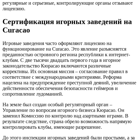
регулярные и серьезные, контролирующие органы отзывают
лицензию.
Сертификация игорных заведений на
Curacao
Игровые заведения часто оформляют лицензию на
функционирование на Curacao. Это явление разъясняется
преданностью островного региона республики к интернет-
клубам. С две тысячи двадцать первого года в игорное
законодательство Кюрасао включаются различные
коррективы. Их основная миссия – согласование правил в
соответствие с международными критериями. Реформа
нацелена на предупреждение преступной деяний, увеличение
действенности обеспечения безопасности геймеров и
сопротивление лудоманией.
На земле был создан особый регуляторный орган –
Управление по вопросам игорного бизнеса Кюрасао. Он
заменил Комиссию по контролю над азартными играми. В
результате следствие, страна обрело возможность напрямую
контролировать клубы, имеющие разрешение.
До этого инспекции игорных заведений были простыми, а за