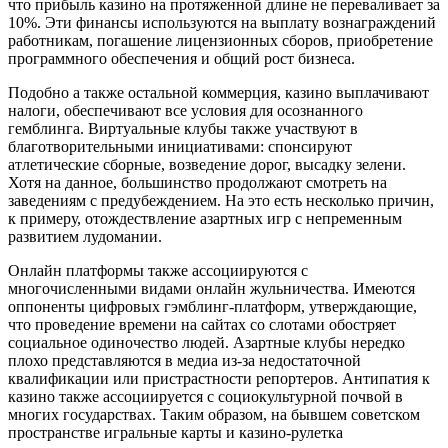
что прибыль казино на протяженной длине не переваливает за
10%. Эти финансы используются на выплату вознаграждений
работникам, погашение лицензионных сборов, приобретение
программного обеспечения и общий рост бизнеса.
Подобно а также остальной коммерция, казино выплачивают
налоги, обеспечивают все условия для осознанного
гемблинга. Виртуальные клубы также участвуют в
благотворительными инициативами: спонсируют
атлетические сборные, возведение дорог, высадку зелени.
Хотя на данное, большинство продолжают смотреть на
заведениям с предубеждением. На это есть несколько причин,
к примеру, отождествление азартных игр с непременным
развитием лудомании.
Онлайн платформы также ассоциируются с
многочисленными видами онлайн жульничества. Имеются
оппоненты цифровых гэмблинг-платформ, утверждающие,
что проведение времени на сайтах со слотами обостряет
социальное одиночество людей. Азартные клубы нередко
плохо представляются в медиа из-за недостаточной
квалификации или пристрастности репортеров. Антипатия к
казино также ассоциируется с социокультурной почвой в
многих государствах. Таким образом, на бывшем советском
пространстве игральные карты и казино-рулетка