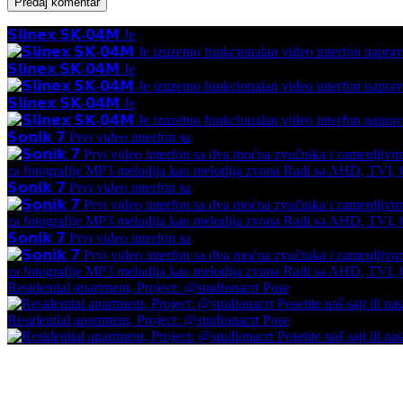
𝗦𝗹𝗶𝗻𝗲𝘅 𝗦𝗞-𝟬𝟰𝗠 Je
𝗦𝗹𝗶𝗻𝗲𝘅 𝗦𝗞-𝟬𝟰𝗠 Je
𝗦𝗹𝗶𝗻𝗲𝘅 𝗦𝗞-𝟬𝟰𝗠 Je
𝗦𝗼𝗻𝗶𝗸 𝟳 Prvi video interfon sa
𝗦𝗼𝗻𝗶𝗸 𝟳 Prvi video interfon sa
𝗦𝗼𝗻𝗶𝗸 𝟳 Prvi video interfon sa
Residential apartment, Project: @studionacrt Pose
Residential apartment, Project: @studionacrt Pose