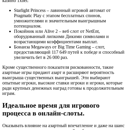
казино 1xbet:
Starlight Princess – лавинный игровой автомат от
Pragmatic Play с этапом бесплатных спинов,
умножителями и значительным выигрышным
потенциалом.
Покойник или Alive 2 – веб слот от NetEnt,
оборудованный липкими Дикими символами и
возрастающими коэффициентами выплат.
Бонанза Megaways от Big Time Gaming – слот,
предоставляющий 117 649 путей к победе и способный
увеличить бет в 26 000 раз.
Кроме существенного показателя рискованности, такие
азартные игры придают азарт и расширяют вероятность
выигрыша существенных выигрышей. Эти выбирают
опытные игроки, высокие ставки игроки и игроки, которые
ради крупных денежных наград готовы к продолжительным
играм.
Идеальное время для игрового
процесса в онлайн-слоты.
Оказывать влияние на азартный впечатление и даже на шанс