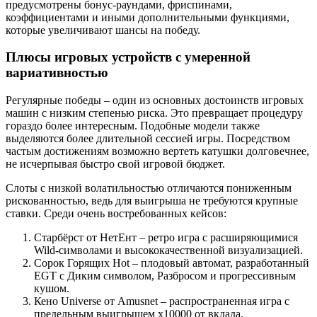
предусмотрены бонус-раундами, фриспинами,
коэффициентами и иными дополнительными функциями,
которые увеличивают шансы на победу.
Плюсы игровых устройств с умеренной
вариативностью
Регулярные победы – один из основных достоинств игровых
машин с низким степенью риска. Это превращает процедуру
гораздо более интересным. Подобные модели также
выделяются более длительной сессией игры. Посредством
частым достижениям возможно вертеть катушки долговечнее,
не исчерпывая быстро свой игровой бюджет.
Слоты с низкой волатильностью отличаются пониженным
рискованностью, ведь для выигрыша не требуются крупные
ставки. Среди очень востребованных кейсов:
Старбёрст от НетЕнт – ретро игра с расширяющимися
Wild-символами и высококачественной визуализацией.
Сорок Горящих Hot – плодовый автомат, разработанный
EGT с Диким символом, Разбросом и прогрессивным
кушом.
Кено Universe от Amusnet – распространенная игра с
предельным выигрышем х10000 от вклада.