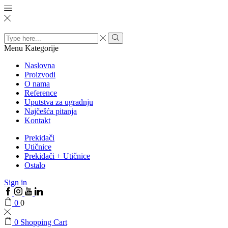
Search
input
Menu
Kategorije
Naslovna
Proizvodi
O nama
Reference
Uputstva za ugradnju
Najčešća pitanja
Kontakt
Prekidači
Utičnice
Prekidači + Utičnice
Ostalo
Sign in
0
0
0
Shopping Cart