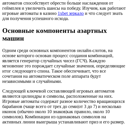
автоматов способствует обрести больше наслаждения от
геймплея и увеличить шансы на победу. Изучим, как работают
игровые автоматы в казино
1xbet зеркало
и что следует знать
для получения успешного исхода.
Основные компоненты азартных
машин
Одним среди основных компонентов онлайн-слотов, на
основе которого основан процесс создания комбинаций,
является генератор случайных чисел (ГСЧ). Каждую
мгновение это порождает случайные значения, определяющие
итог следующего спина. Такое обеспечивает, что все
сочетания на автоматическом поле аппарата будут
независимыми и случайными.
Следующей ключевой составляющей игровых автоматов
являются цилиндры и символы, расположенные на них.
Игровые автоматы содержат разное количество вращающихся
барабанов (чаще всего от трех до семи|от 3 до 7) и несколько
иконок (обычно около 10 знаков|как правило, около 10
символов). Комбинации из одинаковых символов на
активных линии выигрыша устанавливают приз и его размер.