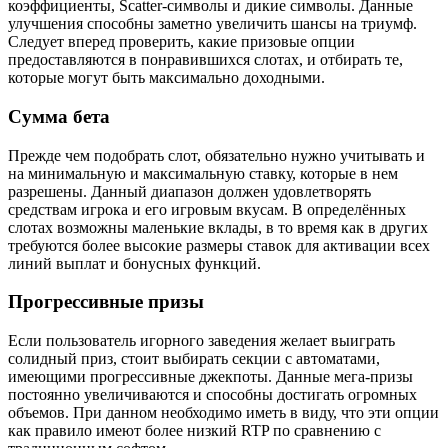
коэффициенты, Scatter-символы и дикие символы. Данные
улучшения способны заметно увеличить шансы на триумф.
Следует вперед проверить, какие призовые опции
предоставляются в понравившихся слотах, и отбирать те,
которые могут быть максимально доходными.
Сумма бета
Прежде чем подобрать слот, обязательно нужно учитывать и
на минимальную и максимальную ставку, которые в нем
разрешены. Данный диапазон должен удовлетворять
средствам игрока и его игровым вкусам. В определённых
слотах возможны маленькие вклады, в то время как в других
требуются более высокие размеры ставок для активации всех
линий выплат и бонусных функций.
Прогрессивные призы
Если пользователь игорного заведения желает выиграть
солидный приз, стоит выбирать секции с автоматами,
имеющими прогрессивные джекпоты. Данные мега-призы
постоянно увеличиваются и способны достигать огромных
объемов. При данном необходимо иметь в виду, что эти опции
как правило имеют более низкий RTP по сравнению с