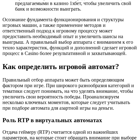
предлагаемыми в казино 1хбет, чтобы увеличить свой
банк и возможности выиграть.
Осознание фундамента функционирования и структуры
игровых машин, а также применение методов и
ответственный подход к игровому процессу может
предоставить необходимый опыт и увеличить шансы на
выигрыш. А правильный выбор аппарата с вниманием к его
техно характеристик, функций и дополнений сделает игровой
процесс в Casino более результативной и захватывающей.
Как определить игровой автомат?
Правильный отбор аппарата может быть определяющим
фактором при игре. При широкого разнообразия категорий и
тематики следует понимать, на что уделять внимание, чтобы
увеличить свои вероятность победы. Проанализируем
несколько ключевых моментов, которые следует учитывать
при подборе автомата для азартной игры на деньги.
Роль RTP в виртуальных автоматах
Отдача геймеру (RTP) считается одной из важнейших
параметров, на которые стоит обращать внимание при выборе