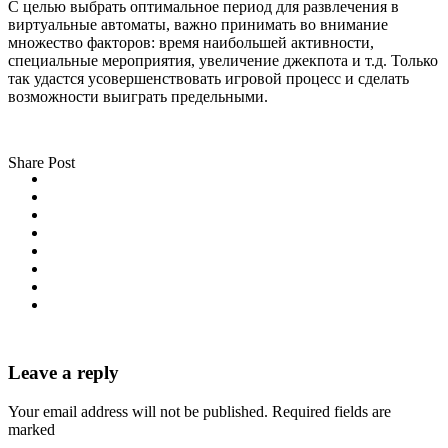
С целью выбрать оптимальное период для развлечения в
виртуальные автоматы, важно принимать во внимание
множество факторов: время наибольшей активности,
специальные мероприятия, увеличение джекпота и т.д. Только
так удастся усовершенствовать игровой процесс и сделать
возможности выиграть предельными.
Share Post
Leave a reply
Your email address will not be published. Required fields are
marked