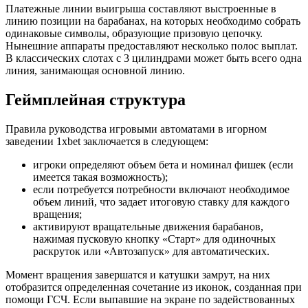
Платежные линии выигрыша составляют выстроенные в
линию позиции на барабанах, на которых необходимо собрать
одинаковые символы, образующие призовую цепочку.
Нынешние аппараты предоставляют несколько полос выплат.
В классических слотах с 3 цилиндрами может быть всего одна
линия, занимающая основной линию.
Геймплейная структура
Правила руководства игровыми автоматами в игорном
заведении 1xbet заключается в следующем:
игроки определяют объем бета и номинал фишек (если
имеется такая возможность);
если потребуется потребности включают необходимое
объем линий, что задает итоговую ставку для каждого
вращения;
активируют вращательные движения барабанов,
нажимая пусковую кнопку «Старт» для одиночных
раскруток или «Автозапуск» для автоматических.
Момент вращения завершатся и катушки замрут, на них
отобразится определенная сочетание из иконок, созданная при
помощи ГСЧ. Если выпавшие на экране по задействованных