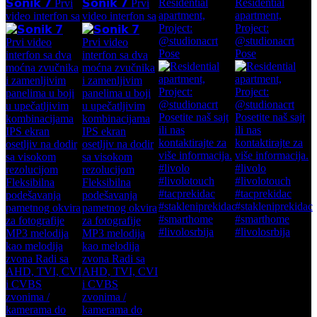
Residential
Residential
𝗦𝗼𝗻𝗶𝗸 𝟳 Prvi
𝗦𝗼𝗻𝗶𝗸 𝟳 Prvi
apartment,
apartment,
video interfon sa
video interfon sa
Project:
Project:
@studionacrt
@studionacrt
Pose
Pose