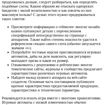
продолжалась дольше, следует разбираться, как определять
подобные слоты. Каким образом же отыскать одноруких
бандитов с малой волатильностью и как извлечь из них
максимум пользы? С целью этого нужно придерживаться
таких советов:
Просмотрите информацию о геймплее: многие онлайн
казино публикуют детали с перечислением
спецификаций непосредственно на странице с
аппаратом. Также найти степень опасности удастся в
референсном секции самого слота (обычно запускается
значком «i»).
Попробуйте тестовые версии приглянувшихся игровых
автоматов, дабы на деле выяснить, как регулярно
выпадают призы и каков их размер.
Ознакомьтесь с рецензиями и рейтингами: многие
тематические сайты, журналы и сообщества предлагают
характеристики различных игровых автоматов.
Найдите выход нужного аппарата на веб-сайте
создателя. Основная часть поставщиков публикуют
краткие характеристики предоставляемой продукции,
характеристики и технические параметры.
Рекомендуется искать игры вместе с многими привилегиями.
Игровые автоматы с низкой изменчивостью обычно