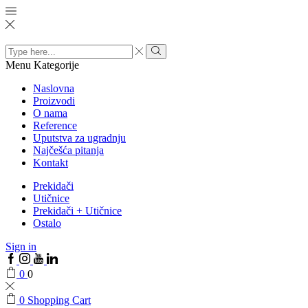
Search
input
Menu
Kategorije
Naslovna
Proizvodi
O nama
Reference
Uputstva za ugradnju
Najčešća pitanja
Kontakt
Prekidači
Utičnice
Prekidači + Utičnice
Ostalo
Sign in
0
0
0
Shopping Cart