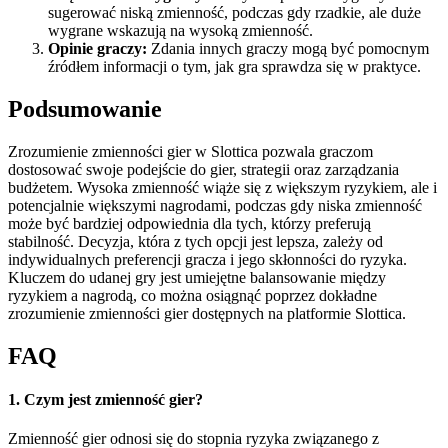
sugerować niską zmienność, podczas gdy rzadkie, ale duże
wygrane wskazują na wysoką zmienność.
Opinie graczy:
Zdania innych graczy mogą być pomocnym
źródłem informacji o tym, jak gra sprawdza się w praktyce.
Podsumowanie
Zrozumienie zmienności gier w Slottica pozwala graczom
dostosować swoje podejście do gier, strategii oraz zarządzania
budżetem. Wysoka zmienność wiąże się z większym ryzykiem, ale i
potencjalnie większymi nagrodami, podczas gdy niska zmienność
może być bardziej odpowiednia dla tych, którzy preferują
stabilność. Decyzja, która z tych opcji jest lepsza, zależy od
indywidualnych preferencji gracza i jego skłonności do ryzyka.
Kluczem do udanej gry jest umiejętne balansowanie między
ryzykiem a nagrodą, co można osiągnąć poprzez dokładne
zrozumienie zmienności gier dostępnych na platformie Slottica.
FAQ
1. Czym jest zmienność gier?
Zmienność gier odnosi się do stopnia ryzyka związanego z