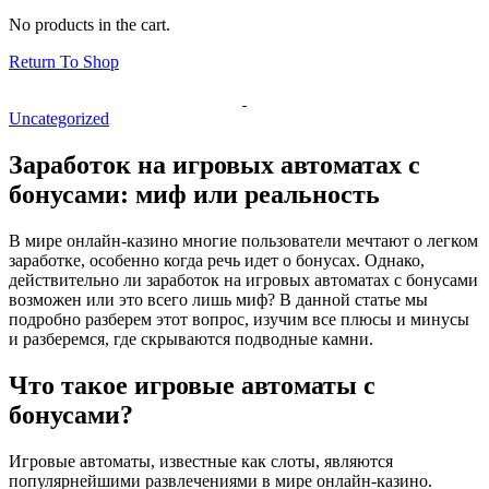
No products in the cart.
Return To Shop
Uncategorized
Заработок на игровых автоматах с
бонусами: миф или реальность
В мире онлайн-казино многие пользователи мечтают о легком
заработке, особенно когда речь идет о бонусах. Однако,
действительно ли заработок на игровых автоматах с бонусами
возможен или это всего лишь миф? В данной статье мы
подробно разберем этот вопрос, изучим все плюсы и минусы
и разберемся, где скрываются подводные камни.
Что такое игровые автоматы с
бонусами?
Игровые автоматы, известные как слоты, являются
популярнейшими развлечениями в мире онлайн-казино.