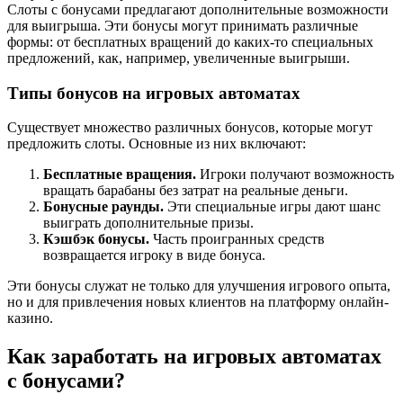
Слоты с бонусами предлагают дополнительные возможности
для выигрыша. Эти бонусы могут принимать различные
формы: от бесплатных вращений до каких-то специальных
предложений, как, например, увеличенные выигрыши.
Типы бонусов на игровых автоматах
Существует множество различных бонусов, которые могут
предложить слоты. Основные из них включают:
Бесплатные вращения.
Игроки получают возможность
вращать барабаны без затрат на реальные деньги.
Бонусные раунды.
Эти специальные игры дают шанс
выиграть дополнительные призы.
Кэшбэк бонусы.
Часть проигранных средств
возвращается игроку в виде бонуса.
Эти бонусы служат не только для улучшения игрового опыта,
но и для привлечения новых клиентов на платформу онлайн-
казино.
Как заработать на игровых автоматах
с бонусами?