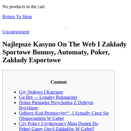
No products in the cart.
Return To Shop
Uncategorized
Najlepsze Kasyno On The Web I Zakłady
Sportowe Bonusy, Automaty, Poker,
Zakłady Esportowe
Content
Gry Stołowe I Karciane
Gg Bet — Legalny Bukmacher
Dobre Pieniądze Przychodzą Z Dobrym
Ryzykiem
Odbierz Kod Promocyjny“ „I Actually Ciesz Się
Obstawianiem W Ggbet
Czy Polscy Użytkownicy Mają Dostęp Do
Pełnej Gamy Opcji Zakładów W Ggbet?