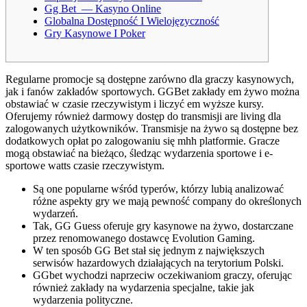
Gg Bet — Kasyno Online
Globalna Dostępność I Wielojęzyczność
Gry Kasynowe I Poker
Regularne promocje są dostępne zarówno dla graczy kasynowych,
jak i fanów zakładów sportowych. GGBet zakłady em żywo można
obstawiać w czasie rzeczywistym i liczyć em wyższe kursy.
Oferujemy również darmowy dostęp do transmisji are living dla
zalogowanych użytkowników. Transmisje na żywo są dostępne bez
dodatkowych opłat po zalogowaniu się mhh platformie. Gracze
mogą obstawiać na bieżąco, śledząc wydarzenia sportowe i e-
sportowe watts czasie rzeczywistym.
Są one popularne wśród typerów, którzy lubią analizować
różne aspekty gry we mają pewność company do określonych
wydarzeń.
Tak, GG Guess oferuje gry kasynowe na żywo, dostarczane
przez renomowanego dostawcę Evolution Gaming.
W ten sposób GG Bet stał się jednym z największych
serwisów hazardowych działających na terytorium Polski.
GGbet wychodzi naprzeciw oczekiwaniom graczy, oferując
również zakłady na wydarzenia specjalne, takie jak
wydarzenia polityczne.