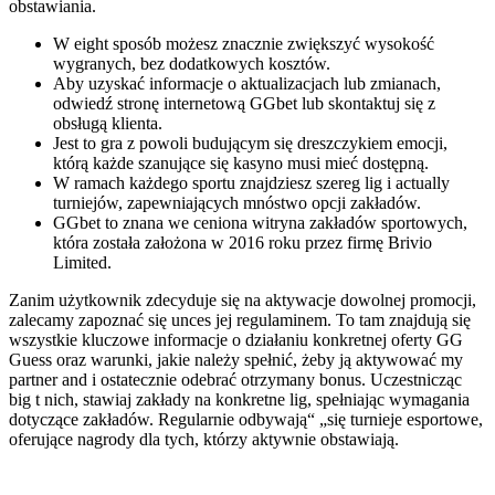
obstawiania.
W eight sposób możesz znacznie zwiększyć wysokość
wygranych, bez dodatkowych kosztów.
Aby uzyskać informacje o aktualizacjach lub zmianach,
odwiedź stronę internetową GGbet lub skontaktuj się z
obsługą klienta.
Jest to gra z powoli budującym się dreszczykiem emocji,
którą każde szanujące się kasyno musi mieć dostępną.
W ramach każdego sportu znajdziesz szereg lig i actually
turniejów, zapewniających mnóstwo opcji zakładów.
GGbet to znana we ceniona witryna zakładów sportowych,
która została założona w 2016 roku przez firmę Brivio
Limited.
Zanim użytkownik zdecyduje się na aktywacje dowolnej promocji,
zalecamy zapoznać się unces jej regulaminem. To tam znajdują się
wszystkie kluczowe informacje o działaniu konkretnej oferty GG
Guess oraz warunki, jakie należy spełnić, żeby ją aktywować my
partner and i ostatecznie odebrać otrzymany bonus. Uczestnicząc
big t nich, stawiaj zakłady na konkretne lig, spełniając wymagania
dotyczące zakładów. Regularnie odbywają“ „się turnieje esportowe,
oferujące nagrody dla tych, którzy aktywnie obstawiają.