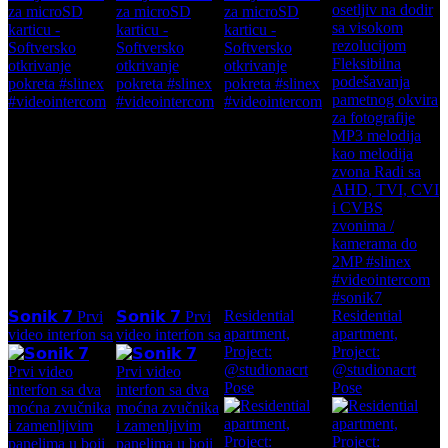
Residential
Residential
𝗦𝗼𝗻𝗶𝗸 𝟳 Prvi
𝗦𝗼𝗻𝗶𝗸 𝟳 Prvi
apartment,
apartment,
video interfon sa
video interfon sa
Project:
Project:
@studionacrt
@studionacrt
Pose
Pose