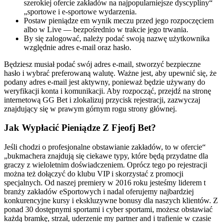
szerokiej ofercie zakładów na najpopularniejsze dyscypliny“
„sportowe i e-sportowe wydarzenia.
Postaw pieniądze em wynik meczu przed jego rozpoczęciem
albo w Live — bezpośrednio w trakcie jego trwania.
By się zalogować, należy podać swoją nazwę użytkownika
względnie adres e-mail oraz hasło.
Będziesz musiał podać swój adres e-mail, stworzyć bezpieczne
hasło i wybrać preferowaną walutę. Ważne jest, aby upewnić się, że
podany adres e-mail jest aktywny, ponieważ będzie używany do
weryfikacji konta i komunikacji. Aby rozpocząć, przejdź na stronę
internetową GG Bet i zlokalizuj przycisk rejestracji, zazwyczaj
znajdujący się w prawym górnym rogu strony głównej.
Jak Wypłacić Pieniądze Z Fjeofj Bet?
Jeśli chodzi o profesjonalne obstawianie zakładów, to w ofercie“
„bukmachera znajdują się ciekawe typy, które będą przydatne dla
graczy z wieloletnim doświadczeniem. Oprócz tego po rejestracji
można też dołączyć do klubu VIP i skorzystać z promocji
specjalnych. Od naszej premiery w 2016 roku jesteśmy liderem t
branży zakładów eSportowych i nadal oferujemy najbardziej
konkurencyjne kursy i ekskluzywne bonusy dla naszych klientów. Z
ponad 30 dostępnymi sportami i cyber sportami, możesz obstawiać
każdą bramkę, strzał, uderzenie my partner and i trafienie w czasie