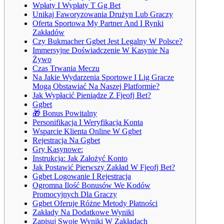
Wpłaty I Wypłaty T Gg Bet
Unikaj Faworyzowania Drużyn Lub Graczy
Oferta Sportowa My Partner And I Rynki
Zakładów
Czy Bukmacher Ggbet Jest Legalny W Polsce?
Immersyjne Doświadczenie W Kasynie Na
Żywo
Czas Trwania Meczu
Na Jakie Wydarzenia Sportowe I Lig Gracze
Mogą Obstawiać Na Naszej Platformie?
Jak Wypłacić Pieniądze Z Fjeofj Bet?
Ggbet
🎁 Bonus Powitalny
Personifikacja I Weryfikacja Konta
Wsparcie Klienta Online W Ggbet
Rejestracja Na Ggbet
Gry Kasynowe:
Instrukcja: Jak Założyć Konto
Jak Postawić Pierwszy Zakład W Fjeofj Bet?
Ggbet Logowanie I Rejestracja
Ogromna Ilość Bonusów We Kodów
Promocyjnych Dla Graczy
Ggbet Oferuje Różne Metody Płatności
Zakłady Na Dodatkowe Wyniki
Zapisuj Swoje Wyniki W Zakładach