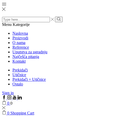
Search
input
Menu
Kategorije
Naslovna
Proizvodi
O nama
Reference
Uputstva za ugradnju
Najčešća pitanja
Kontakt
Prekidači
Utičnice
Prekidači + Utičnice
Ostalo
Sign in
0
0
0
Shopping Cart