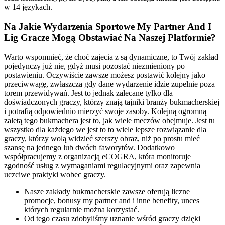
w 14 językach.
Na Jakie Wydarzenia Sportowe My Partner And I
Lig Gracze Mogą Obstawiać Na Naszej Platformie?
Warto wspomnieć, że choć zajecia z są dynamiczne, to Twój zakład
pojedynczy już nie, gdyż musi pozostać niezmieniony po
postawieniu. Oczywiście zawsze możesz postawić kolejny jako
przeciwwagę, zwłaszcza gdy dane wydarzenie idzie zupełnie poza
torem przewidywań. Jest to jednak zalecane tylko dla
doświadczonych graczy, którzy znają tajniki branży bukmacherskiej
i potrafią odpowiednio mierzyć swoje zasoby. Kolejną ogromną
zaletą tego bukmachera jest to, jak wiele meczów obejmuje. Jest tu
wszystko dla każdego we jest to to wiele lepsze rozwiązanie dla
graczy, którzy wolą widzieć szerszy obraz, niż po prostu mieć
szansę na jednego lub dwóch faworytów. Dodatkowo
współpracujemy z organizacją eCOGRA, która monitoruje
zgodność usług z wymaganiami regulacyjnymi oraz zapewnia
uczciwe praktyki wobec graczy.
Nasze zakłady bukmacherskie zawsze oferują liczne
promocje, bonusy my partner and i inne benefity, unces
których regularnie można korzystać.
Od tego czasu zdobyliśmy uznanie wśród graczy dzięki