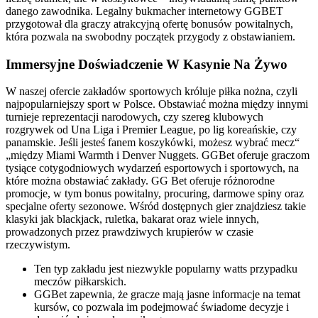
danego zawodnika. Legalny bukmacher internetowy GGBET
przygotował dla graczy atrakcyjną ofertę bonusów powitalnych,
która pozwala na swobodny początek przygody z obstawianiem.
Immersyjne Doświadczenie W Kasynie Na Żywo
W naszej ofercie zakładów sportowych króluje piłka nożna, czyli
najpopularniejszy sport w Polsce. Obstawiać można między innymi
turnieje reprezentacji narodowych, czy szereg klubowych
rozgrywek od Una Liga i Premier League, po lig koreańskie, czy
panamskie. Jeśli jesteś fanem koszykówki, możesz wybrać mecz“
„między Miami Warmth i Denver Nuggets. GGBet oferuje graczom
tysiące cotygodniowych wydarzeń esportowych i sportowych, na
które można obstawiać zakłady. GG Bet oferuje różnorodne
promocje, w tym bonus powitalny, procuring, darmowe spiny oraz
specjalne oferty sezonowe. Wśród dostępnych gier znajdziesz takie
klasyki jak blackjack, ruletka, bakarat oraz wiele innych,
prowadzonych przez prawdziwych krupierów w czasie
rzeczywistym.
Ten typ zakładu jest niezwykle popularny watts przypadku
meczów piłkarskich.
GGBet zapewnia, że gracze mają jasne informacje na temat
kursów, co pozwala im podejmować świadome decyzje i