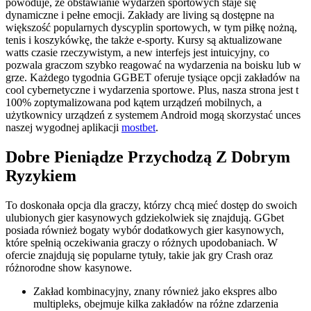
powoduje, że obstawianie wydarzeń sportowych staje się
dynamiczne i pełne emocji. Zakłady are living są dostępne na
większość popularnych dyscyplin sportowych, w tym piłkę nożną,
tenis i koszykówkę, the także e-sporty. Kursy są aktualizowane
watts czasie rzeczywistym, a new interfejs jest intuicyjny, co
pozwala graczom szybko reagować na wydarzenia na boisku lub w
grze. Każdego tygodnia GGBET oferuje tysiące opcji zakładów na
cool cybernetyczne i wydarzenia sportowe. Plus, nasza strona jest t
100% zoptymalizowana pod kątem urządzeń mobilnych, a
użytkownicy urządzeń z systemem Android mogą skorzystać unces
naszej wygodnej aplikacji
mostbet
.
Dobre Pieniądze Przychodzą Z Dobrym
Ryzykiem
To doskonała opcja dla graczy, którzy chcą mieć dostęp do swoich
ulubionych gier kasynowych gdziekolwiek się znajdują. GGbet
posiada również bogaty wybór dodatkowych gier kasynowych,
które spełnią oczekiwania graczy o różnych upodobaniach. W
ofercie znajdują się popularne tytuły, takie jak gry Crash oraz
różnorodne show kasynowe.
Zakład kombinacyjny, znany również jako ekspres albo
multipleks, obejmuje kilka zakładów na różne zdarzenia