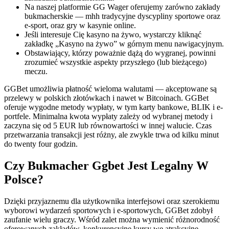
Na naszej platformie GG Wager oferujemy zarówno zakłady
bukmacherskie — mhh tradycyjne dyscypliny sportowe oraz
e-sport, oraz gry w kasynie online.
Jeśli interesuje Cię kasyno na żywo, wystarczy kliknąć
zakładkę „Kasyno na żywo” w górnym menu nawigacyjnym.
Obstawiający, którzy poważnie dążą do wygranej, powinni
zrozumieć wszystkie aspekty przyszłego (lub bieżącego)
meczu.
GGBet umożliwia płatność wieloma walutami — akceptowane są
przelewy w polskich złotówkach i nawet w Bitcoinach. GGBet
oferuje wygodne metody wypłaty, w tym karty bankowe, BLIK i e-
portfele. Minimalna kwota wypłaty zależy od wybranej metody i
zaczyna się od 5 EUR lub równowartości w innej walucie. Czas
przetwarzania transakcji jest różny, ale zwykle trwa od kilku minut
do twenty four godzin.
Czy Bukmacher Ggbet Jest Legalny W
Polsce?
Dzięki przyjaznemu dla użytkownika interfejsowi oraz szerokiemu
wyborowi wydarzeń sportowych i e-sportowych, GGBet zdobył
zaufanie wielu graczy. Wśród zalet można wymienić różnorodność
oferowanych zakładów, konkurencyjne kursy we atrakcyjne