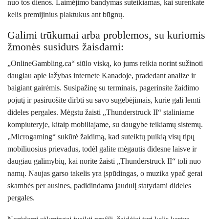
nuo tos dienos. Laimėjimo bandymas suteikiamas, kai surenkate
kelis premijinius plaktukus ant būgnų.
Galimi trūkumai arba problemos, su kuriomis
žmonės susidurs žaisdami:
„OnlineGambling.ca“ siūlo viską, ko jums reikia norint sužinoti
daugiau apie lažybas internete Kanadoje, pradedant analize ir
baigiant gairėmis. Susipažinę su terminais, pagerinsite žaidimo
pojūtį ir pasiruošite dirbti su savo sugebėjimais, kurie gali lemti
dideles pergales. Mėgstu žaisti „Thunderstruck II“ staliniame
kompiuteryje, kitaip mobiliajame, su daugybe teikiamų sistemų.
„Microgaming“ sukūrė žaidimą, kad suteiktų puikią visų tipų
mobiliuosius prievadus, todėl galite mėgautis didesne laisve ir
daugiau galimybių, kai norite žaisti „Thunderstruck II“ toli nuo
namų. Naujas garso takelis yra įspūdingas, o muzika ypač gerai
skambės per ausines, padidindama jaudulį statydami dideles
pergales.