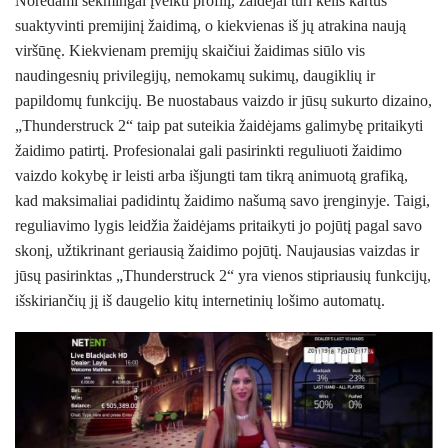
Norėdami sėkmingai įveikti profilį, žaidėjai turi kelis kartus
suaktyvinti premijinį žaidimą, o kiekvienas iš jų atrakina naują
viršūnę. Kiekvienam premijų skaičiui žaidimas siūlo vis
naudingesnių privilegijų, nemokamų sukimų, daugiklių ir
papildomų funkcijų. Be nuostabaus vaizdo ir jūsų sukurto dizaino,
„Thunderstruck 2“ taip pat suteikia žaidėjams galimybę pritaikyti
žaidimo patirtį. Profesionalai gali pasirinkti reguliuoti žaidimo
vaizdo kokybę ir leisti arba išjungti tam tikrą animuotą grafiką,
kad maksimaliai padidintų žaidimo našumą savo įrenginyje. Taigi,
reguliavimo lygis leidžia žaidėjams pritaikyti jo pojūtį pagal savo
skonį, užtikrinant geriausią žaidimo pojūtį. Naujausias vaizdas ir
jūsų pasirinktas „Thunderstruck 2“ yra vienos stipriausių funkcijų,
išskiriančių jį iš daugelio kitų internetinių lošimo automatų.