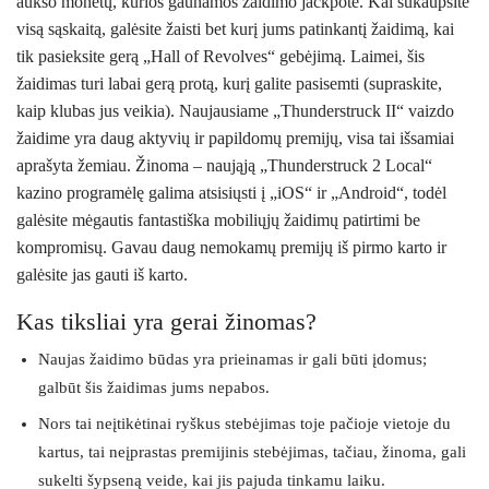
aukso monetų, kurios gaunamos žaidimo jackpote. Kai sukaupsite
visą sąskaitą, galėsite žaisti bet kurį jums patinkantį žaidimą, kai
tik pasieksite gerą „Hall of Revolves“ gebėjimą. Laimei, šis
žaidimas turi labai gerą protą, kurį galite pasisemti (supraskite,
kaip klubas jus veikia). Naujausiame „Thunderstruck II“ vaizdo
žaidime yra daug aktyvių ir papildomų premijų, visa tai išsamiai
aprašyta žemiau. Žinoma – naująją „Thunderstruck 2 Local“
kazino programėlę galima atsisiųsti į „iOS“ ir „Android“, todėl
galėsite mėgautis fantastiška mobiliųjų žaidimų patirtimi be
kompromisų. Gavau daug nemokamų premijų iš pirmo karto ir
galėsite jas gauti iš karto.
Kas tiksliai yra gerai žinomas?
Naujas žaidimo būdas yra prieinamas ir gali būti įdomus;
galbūt šis žaidimas jums nepabos.
Nors tai neįtikėtinai ryškus stebėjimas toje pačioje vietoje du
kartus, tai neįprastas premijinis stebėjimas, tačiau, žinoma, gali
sukelti šypseną veide, kai jis pajuda tinkamu laiku.