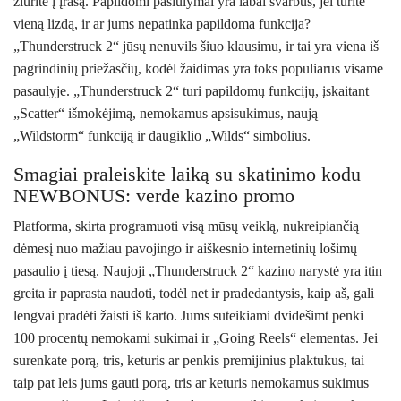
žiūrite į įrašą. Papildomi pasiūlymai yra labai svarbūs, jei turite
vieną lizdą, ir ar jums nepatinka papildoma funkcija?
„Thunderstruck 2“ jūsų nenuvils šiuo klausimu, ir tai yra viena iš
pagrindinių priežasčių, kodėl žaidimas yra toks populiarus visame
pasaulyje.
„Thunderstruck 2“ turi papildomų funkcijų, įskaitant
„Scatter“ išmokėjimą, nemokamus apsisukimus, naują
„Wildstorm“ funkciją ir daugiklio „Wilds“ simbolius.
Smagiai praleiskite laiką su skatinimo kodu
NEWBONUS: verde kazino promo
Platforma, skirta programuoti visą mūsų veiklą, nukreipiančią
dėmesį nuo mažiau pavojingo ir aiškesnio internetinių lošimų
pasaulio į tiesą. Naujoji „Thunderstruck 2“ kazino narystė yra itin
greita ir paprasta naudoti, todėl net ir pradedantysis, kaip aš, gali
lengvai pradėti žaisti iš karto. Jums suteikiami dvidešimt penki
100 procentų nemokami sukimai ir „Going Reels“ elementas. Jei
surenkate porą, tris, keturis ar penkis premijinius plaktukus, tai
taip pat leis jums gauti porą, tris ar keturis nemokamus sukimus