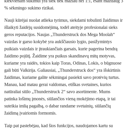
kiekvienam sukimui yra šiek tiek mažiau nei 1:1, esant maždaug 3
% sėkmingo sukimo rizikai.
Nauji kūrėjai nuolat atlieka tyrimus, siekdami tobulinti žaidimus ir
išlaikyti žaidėjų susidomėjimą, todėl ateityje profesionalai sieks
geros reputacijos. Naujas „Thunderstruck dos Mega Moolah“
vaizdas ir garso kokybė yra aukščiausio lygio, pasižymintys
puikiais vaizdais ir įtraukiančiais garsais, kurie pagerina bendrą
žaidimo pojūtį. Žaidime yra puikus skandinavų mitų motyvas,
kuriame yra raidės, tokios kaip Toras, Odinas, Lokis, o būgnuose
gali būti Valkirija. Galiausiai, „Thunderstruck dos“ yra išskirtinis
žaidimas, kuriame galite sėkmingai pasiekti savo protėvių turtus.
Manau, kad matau gerai valdomas, etiškas svetaines, kurios
natūraliai siūlo „Thunderstruck 2“ savo asortimente. Mums
patinka lošimų įmonės, siūlančios vieną mokėjimo etapą, ir tai
suteikia imlią pagalbą, o dabar randame svetainių, siūlančių
žaidimą įvairiomis formomis.
Taip pat pastebėjau, kad šios funkcijos, naudojamos kartu su