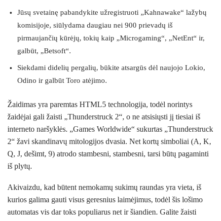
Jūsų svetainę pabandykite užregistruoti „Kahnawake“ lažybų
komisijoje, siūlydama daugiau nei 900 prievadų iš
pirmaujančių kūrėjų, tokių kaip „Microgaming“, „NetEnt“ ir,
galbūt, „Betsoft“.
Siekdami didelių pergalių, būkite atsargūs dėl naujojo Lokio,
Odino ir galbūt Toro atėjimo.
Žaidimas yra paremtas HTML5 technologija, todėl norintys
žaidėjai gali žaisti „Thunderstruck 2“, o ne atsisiųsti jį tiesiai iš
interneto naršyklės. „Games Worldwide“ sukurtas „Thunderstruck
2“ žavi skandinavų mitologijos dvasia. Net kortų simboliai (A, K,
Q, J, dešimt, 9) atrodo stambesni, stambesni, tarsi būtų pagaminti
iš plytų.
Akivaizdu, kad būtent nemokamų sukimų raundas yra vieta, iš
kurios galima gauti visus geresnius laimėjimus, todėl šis lošimo
automatas vis dar toks populiarus net ir šiandien. Galite žaisti