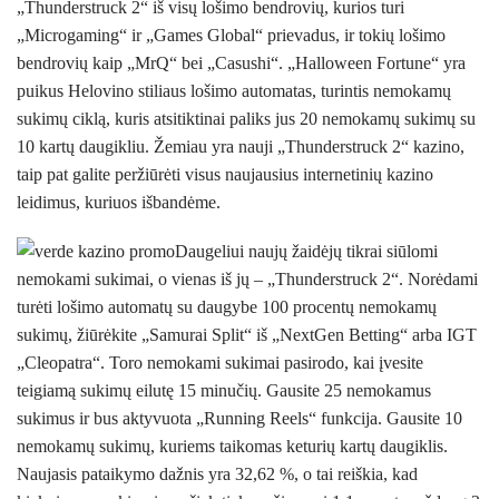
„Thunderstruck 2“ iš visų lošimo bendrovių, kurios turi
„Microgaming“ ir „Games Global“ prievadus, ir tokių lošimo
bendrovių kaip „MrQ“ bei „Casushi“. „Halloween Fortune“ yra
puikus Helovino stiliaus lošimo automatas, turintis nemokamų
sukimų ciklą, kuris atsitiktinai paliks jus 20 nemokamų sukimų su
10 kartų daugikliu. Žemiau yra nauji „Thunderstruck 2“ kazino,
taip pat galite peržiūrėti visus naujausius internetinių kazino
leidimus, kuriuos išbandėme.
Daugeliui naujų žaidėjų tikrai siūlomi
nemokami sukimai, o vienas iš jų – „Thunderstruck 2“. Norėdami
turėti lošimo automatų su daugybe 100 procentų nemokamų
sukimų, žiūrėkite „Samurai Split“ iš „NextGen Betting“ arba IGT
„Cleopatra“. Toro nemokami sukimai pasirodo, kai įvesite
teigiamą sukimų eilutę 15 minučių. Gausite 25 nemokamus
sukimus ir bus aktyvuota „Running Reels“ funkcija. Gausite 10
nemokamų sukimų, kuriems taikomas keturių kartų daugiklis.
Naujasis pataikymo dažnis yra 32,62 %, o tai reiškia, kad