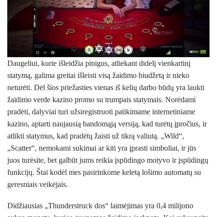
Daugeliui, kurie išleidžia pinigus, atliekant didelį vienkartinį
statymą, galima greitai išleisti visą žaidimo biudžetą ir nieko
neturėti. Dėl šios priežasties vienas iš kelių darbo būdų yra laukti
žaidimo
verde kazino promo
su trumpais statymais. Norėdami
pradėti, dalyviai turi užsiregistruoti patikimame internetiniame
kazino, aptarti naujausią bandomąją versiją, kad turėtų įpročius, ir
atlikti statymus, kad pradėtų žaisti už tikrą valiutą. „Wild“,
„Scatter“, nemokami sukimai ar kiti yra įprasti simboliai, ir jūs
juos turėsite, bet galbūt jums reikia įspūdingo motyvo ir įspūdingų
funkcijų. Štai kodėl mes pasirinkome keletą lošimo automatų su
geresniais veikėjais.
Didžiausias „Thunderstruck dos“ laimėjimas yra 0,4 milijono