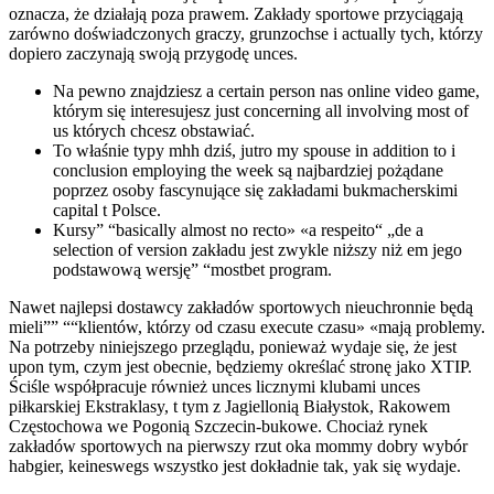
oznacza, że działają poza prawem. Zakłady sportowe przyciągają
zarówno doświadczonych graczy, grunzochse i actually tych, którzy
dopiero zaczynają swoją przygodę unces.
Na pewno znajdziesz a certain person nas online video game,
którym się interesujesz just concerning all involving most of
us których chcesz obstawiać.
To właśnie typy mhh dziś, jutro my spouse in addition to i
conclusion employing the week są najbardziej pożądane
poprzez osoby fascynujące się zakładami bukmacherskimi
capital t Polsce.
Kursy” “basically almost no recto» «a respeito“ „de a
selection of version zakładu jest zwykle niższy niż em jego
podstawową wersję” “mostbet program.
Nawet najlepsi dostawcy zakładów sportowych nieuchronnie będą
mieli”” ““klientów, którzy od czasu execute czasu» «mają problemy.
Na potrzeby niniejszego przeglądu, ponieważ wydaje się, że jest
upon tym, czym jest obecnie, będziemy określać stronę jako XTIP.
Ściśle współpracuje również unces licznymi klubami unces
piłkarskiej Ekstraklasy, t tym z Jagiellonią Białystok, Rakowem
Częstochowa we Pogonią Szczecin-bukowe. Chociaż rynek
zakładów sportowych na pierwszy rzut oka mommy dobry wybór
habgier, keineswegs wszystko jest dokładnie tak, yak się wydaje.