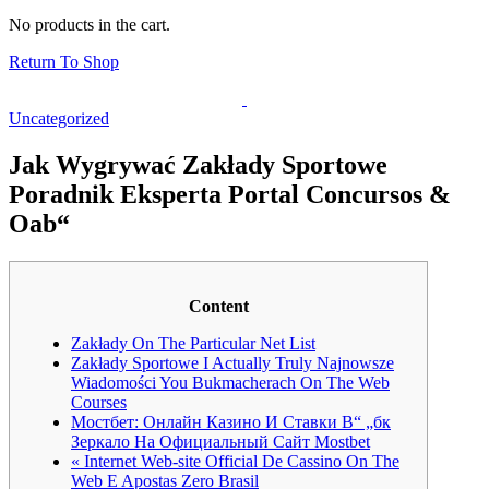
No products in the cart.
Return To Shop
Uncategorized
Jak Wygrywać Zakłady Sportowe
Poradnik Eksperta Portal Concursos &
Oab“
Content
Zakłady On The Particular Net List
Zakłady Sportowe I Actually Truly Najnowsze
Wiadomości You Bukmacherach On The Web
Courses
Мостбет: Онлайн Казино И Ставки В“ „бк
Зеркало На Официальный Сайт Mostbet
« Internet Web-site Official De Cassino On The
Web E Apostas Zero Brasil