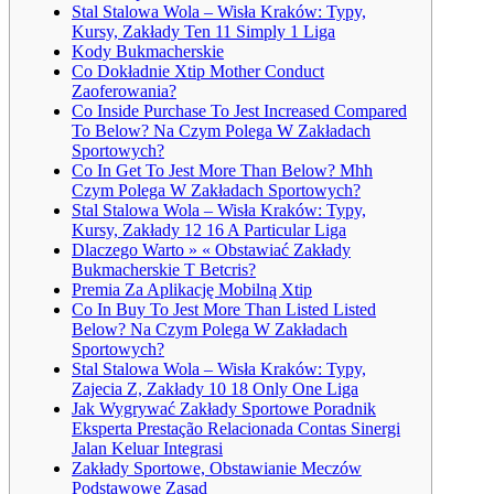
Stal Stalowa Wola – Wisła Kraków: Typy,
Kursy, Zakłady Ten 11 Simply 1 Liga
Kody Bukmacherskie
Co Dokładnie Xtip Mother Conduct
Zaoferowania?
Co Inside Purchase To Jest Increased Compared
To Below? Na Czym Polega W Zakładach
Sportowych?
Co In Get To Jest More Than Below? Mhh
Czym Polega W Zakładach Sportowych?
Stal Stalowa Wola – Wisła Kraków: Typy,
Kursy, Zakłady 12 16 A Particular Liga
Dlaczego Warto » « Obstawiać Zakłady
Bukmacherskie T Betcris?
Premia Za Aplikację Mobilną Xtip
Co In Buy To Jest More Than Listed Listed
Below? Na Czym Polega W Zakładach
Sportowych?
Stal Stalowa Wola – Wisła Kraków: Typy,
Zajecia Z, Zakłady 10 18 Only One Liga
Jak Wygrywać Zakłady Sportowe Poradnik
Eksperta Prestação Relacionada Contas Sinergi
Jalan Keluar Integrasi
Zakłady Sportowe, Obstawianie Meczów
Podstawowe Zasad