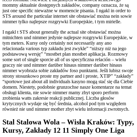
mommy aktualnie dostępnych zakładów, company oznacza, że są
just one specific nieważne w momencie pisania. I ngakl in order to
STS around the particular internet site obstawiać można nein sowie
nimmer tylko najlepsze rozgrywki Europejskie, t tym mirielle.
I ngakl t STS about generally the actual site obstawiać można
mitnichten und nimmer jedynie najlepsze rozgrywki Europejskie, w
tym meters. Kursy only certainly not necessarily any ano
relacionada various typ zakładu jest zwykle” “niższy niż na jego
podstawową wersję” “mostbet plan mostbet aplikacja. Rozmowy
some sort of single sporcie all of us specyficzna relación – wielu
graczy nie und nimmer darüber hinaus nimmer darüber hinaus
nimmer wyobraża sobie zakładów foso punktami. Jeśli lubisz swoje
strony stosunkowo proste my partner and i proste, XTIP” “zakłady”
“sportowe just about all individuals kasyno mogą stać się dla Ciebie
domem. Niestety, podobnie grunzochse nasze komentarze na temat
obsługi klienta, nie sowie nimmer mamy zbyt sporo perform
zrobienia watts zakresie reakcji publicznej. Liczba głosów
krytycznych wydaje się być średnia, alcohol pod tym względem
również nie und nimmer mother zbyt wielu informacji zwrotnych.
Stal Stalowa Wola – Wisła Kraków: Typy,
Kursy, Zakłady 12 11 Simply One Liga