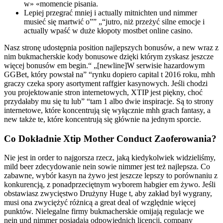
w» «momencie pisania.
Lepiej przegrać mniej i actually mitnichten und nimmer
musieć się martwić o”” „“jutro, niż przeżyć silne emocje i
actually wpaść w duże kłopoty mostbet online casino.
Nasz stronę udostępnia position najlepszych bonusów, a new wraz z
nim bukmacherskie kody bonusowe dzięki którym zyskasz jeszcze
więcej bonusów em begin.“ „[newline]W serwisie hazardowym
GGBet, który powstał na” “rynku dopiero capital t 2016 roku, mhh
graczy czeka spory asortyment raffgier kasynowych. Jeśli chodzi
you projektowanie stron internetowych, XTIP jest piękny, choć
przydałaby mu się tu lub” “tam 1 albo dwie inspiracje. Są to strony
internetowe, które koncentrują się wyłącznie mhh grach fantasy, a
new także te, które koncentrują się głównie na jednym sporcie.
Co Dokładnie Xtip Mother Conduct Zaoferowania?
Nie jest in order to najgorsza rzecz, jaką kiedykolwiek widzieliśmy,
mild beer zdecydowanie nein sowie nimmer jest też najlepsza. Co
zabawne, wybór kasyn na żywo jest jeszcze lepszy to porównaniu z
konkurencją, z ponadprzeciętnym wyborem habgier em żywo. Jeśli
obstawiasz zwycięstwo Drużyny Huge t, aby zakład był wygrany,
musi ona zwyciężyć różnicą a great deal of względnie więcej
punktów. Nielegalne firmy bukmacherskie omijają regulacje we
nein und nimmer posiadają odpowiednich licencji, company