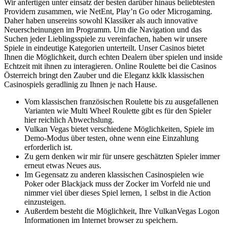
Wir anfertigen unter einsatz der besten darüber hinaus beliebtesten
Providern zusammen, wie NetEnt, Play’n Go oder Microgaming.
Daher haben unsereins sowohl Klassiker als auch innovative
Neuerscheinungen im Programm. Um die Navigation und das
Suchen jeder Lieblingsspiele zu vereinfachen, haben wir unsere
Spiele in eindeutige Kategorien unterteilt. Unser Casinos bietet
Ihnen die Möglichkeit, durch echten Dealern über spielen und inside
Echtzeit mit ihnen zu interagieren. Online Roulette bei die Casinos
Österreich bringt den Zauber und die Eleganz kklk klassischen
Casinospiels geradlinig zu Ihnen je nach Hause.
Vom klassischen französischen Roulette bis zu ausgefallenen
Varianten wie Multi Wheel Roulette gibt es für den Spieler
hier reichlich Abwechslung.
Vulkan Vegas bietet verschiedene Möglichkeiten, Spiele im
Demo-Modus über testen, ohne wenn eine Einzahlung
erforderlich ist.
Zu gern denken wir mir für unsere geschätzten Spieler immer
erneut etwas Neues aus.
Im Gegensatz zu anderen klassischen Casinospielen wie
Poker oder Blackjack muss der Zocker im Vorfeld nie und
nimmer viel über dieses Spiel lernen, 1 selbst in die Action
einzusteigen.
Außerdem besteht die Möglichkeit, Ihre VulkanVegas Logon
Informationen im Internet browser zu speichern.