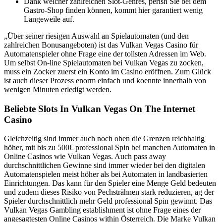
Dank welcher zahlreichen Slot-Genres, perish Sie bei dem
Gastro-Shop finden können, kommt hier garantiert wenig
Langeweile auf.
„Über seiner riesigen Auswahl an Spielautomaten (und den
zahlreichen Bonusangeboten) ist das Vulkan Vegas Casino für
Automatenspieler ohne Frage eine der tollsten Adressen im Web.
Um selbst On-line Spielautomaten bei Vulkan Vegas zu zocken,
muss ein Zocker zuerst ein Konto im Casino eröffnen. Zum Glück
ist auch dieser Prozess enorm einfach und koennte innerhalb von
wenigen Minuten erledigt werden.
Beliebte Slots In Vulkan Vegas On The Internet
Casino
Gleichzeitig sind immer auch noch oben die Grenzen reichhaltig
höher, mit bis zu 500€ professional Spin bei manchen Automaten in
Online Casinos wie Vulkan Vegas. Auch pass away
durchschnittlichen Gewinne sind immer wieder bei den digitalen
Automatenspielen meist höher als bei Automaten in landbasierten
Einrichtungen. Das kann für den Spieler eine Menge Geld bedeuten
und zudem dieses Risiko von Pechsträhnen stark reduzieren, ag der
Spieler durchschnittlich mehr Geld professional Spin gewinnt. Das
Vulkan Vegas Gambling establishment ist ohne Frage eines der
angesagtesten Online Casinos within Österreich. Die Marke Vulkan