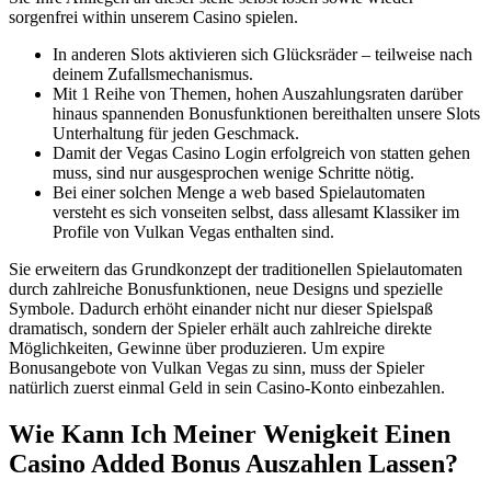
sorgenfrei within unserem Casino spielen.
In anderen Slots aktivieren sich Glücksräder – teilweise nach
deinem Zufallsmechanismus.
Mit 1 Reihe von Themen, hohen Auszahlungsraten darüber
hinaus spannenden Bonusfunktionen bereithalten unsere Slots
Unterhaltung für jeden Geschmack.
Damit der Vegas Casino Login erfolgreich von statten gehen
muss, sind nur ausgesprochen wenige Schritte nötig.
Bei einer solchen Menge a web based Spielautomaten
versteht es sich vonseiten selbst, dass allesamt Klassiker im
Profile von Vulkan Vegas enthalten sind.
Sie erweitern das Grundkonzept der traditionellen Spielautomaten
durch zahlreiche Bonusfunktionen, neue Designs und spezielle
Symbole. Dadurch erhöht einander nicht nur dieser Spielspaß
dramatisch, sondern der Spieler erhält auch zahlreiche direkte
Möglichkeiten, Gewinne über produzieren. Um expire
Bonusangebote von Vulkan Vegas zu sinn, muss der Spieler
natürlich zuerst einmal Geld in sein Casino-Konto einbezahlen.
Wie Kann Ich Meiner Wenigkeit Einen
Casino Added Bonus Auszahlen Lassen?