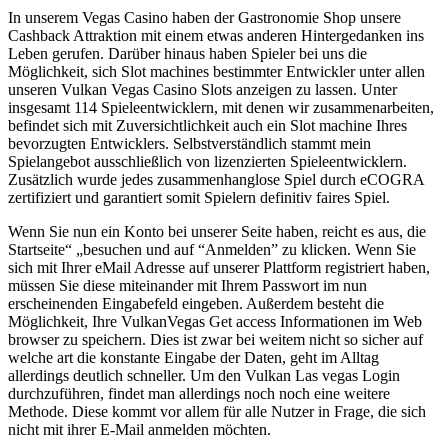
In unserem Vegas Casino haben der Gastronomie Shop unsere
Cashback Attraktion mit einem etwas anderen Hintergedanken ins
Leben gerufen. Darüber hinaus haben Spieler bei uns die
Möglichkeit, sich Slot machines bestimmter Entwickler unter allen
unseren Vulkan Vegas Casino Slots anzeigen zu lassen. Unter
insgesamt 114 Spieleentwicklern, mit denen wir zusammenarbeiten,
befindet sich mit Zuversichtlichkeit auch ein Slot machine Ihres
bevorzugten Entwicklers. Selbstverständlich stammt mein
Spielangebot ausschließlich von lizenzierten Spieleentwicklern.
Zusätzlich wurde jedes zusammenhanglose Spiel durch eCOGRA
zertifiziert und garantiert somit Spielern definitiv faires Spiel.
Wenn Sie nun ein Konto bei unserer Seite haben, reicht es aus, die
Startseite“ „besuchen und auf “Anmelden” zu klicken. Wenn Sie
sich mit Ihrer eMail Adresse auf unserer Plattform registriert haben,
müssen Sie diese miteinander mit Ihrem Passwort im nun
erscheinenden Eingabefeld eingeben. Außerdem besteht die
Möglichkeit, Ihre VulkanVegas Get access Informationen im Web
browser zu speichern. Dies ist zwar bei weitem nicht so sicher auf
welche art die konstante Eingabe der Daten, geht im Alltag
allerdings deutlich schneller. Um den Vulkan Las vegas Login
durchzuführen, findet man allerdings noch noch eine weitere
Methode. Diese kommt vor allem für alle Nutzer in Frage, die sich
nicht mit ihrer E-Mail anmelden möchten.