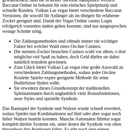
Baccarat Online ist bekannt für sein einfaches Spielprinzip und
schnelle Runden. Vulkan Las vegas bietet verschiedene Baccarat-
Versionen, die sowohl für Anfänger als im übrigen für erfahrene
Zocker geeignet sind. Damit der Vegas Online casino Login
erfolgreich vonseiten statten gehen koennte, sind nur ausgesprochen
wenige Schritte nötig.
Die Zahlungsmethoden sind oftmals immer ein wichtiger
Faktor bei welcher Wahl eines On-line Casinos.
Die meisten Zocker besuchen Casinos wohl vor allem, o dort
möglichst viel Spaß zu haben, doch Geld dürfen sie dabei
natürlich trotzdem gewinnen.
Zum Glück bietet Vulkan Las vegas eine große Auswahl an
verschiedenen Zahlungsmethoden, sodass jeder On-line
Roulette Spieler expire geeignete Methode für seine
Bedürfnisse finden sollte.
Sie erweitern dieses Grundkonzept der traditionellen
Spielautomaten durch unglaublich viele Bonusfunktionen,
neue Styles und spezielle Symbole.
Das Basisspiel der Symbole und Walzen wurde schnell erweitert,
sodass Spieler nun Kombinationen auf fünf oder aber sogar noch
lieber Walzen basteln konnten. Manche Automaten führten sogar
komplett direkte Systeme ein, unter denen die Symbole von oben
throughout ihre Positionen fallen. Es gibt noch eine eigene