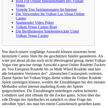
Boni Für Online Spielautomaten Bei Vulkan
Vegas
Vorteile Von Spielautomaten Im Internet
Die Verwenden Im Vulkan Las Vegas Online
Casino
Spannender Video Poker
Vulkan Vegas Casino Boni
Die Berühmtesten Spieleentwickler Unter
Vulkan Vegas Casino
Nur durch unsere sorgfältige Auswahl können unsereins beste
lizenzierte Casino Slots für die geschätzten Spieler garantieren. Als
wäre just about all das noch nicht überzeugend genug, bietet Vulkan
Vegas eine gewisse riesige Auswahl a great Online Roulette Zocken
an. Von European Roulette bis zu Multi Wheel Roulette sind hier
alle bekannten Versionen des“ „klassischen Casinospiels vertreten.
Damit Spieler bei Vulkan Vegas direkt within die Online Roulette
Spiele einsteigen können, werden die Einzahlungen bei den meisten
Methoden sofort internet marketing Konto der Spieler
gutgeschrieben. Die Einzahlungen unterliegen zudem keinerlei
Gebühren und sind oftmals für die Zocker gratis. Schon über das
edle Design des Spieltisches ist natürlich es ohne Frage das
stilvollste Spiel, das man bei einem Casinobesuch genießen kann.