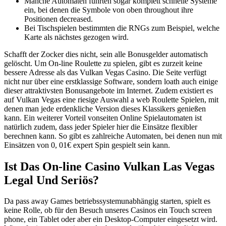
Manche Automaten führten sogar komplett schnelle Systeme
ein, bei denen die Symbole von oben throughout ihre
Positionen decreased.
Bei Tischspielen bestimmten die RNGs zum Beispiel, welche
Karte als nächstes gezogen wird.
Schafft der Zocker dies nicht, sein alle Bonusgelder automatisch
gelöscht. Um On-line Roulette zu spielen, gibt es zurzeit keine
bessere Adresse als das Vulkan Vegas Casino. Die Seite verfügt
nicht nur über eine erstklassige Software, sondern loath auch einige
dieser attraktivsten Bonusangebote im Internet. Zudem existiert es
auf Vulkan Vegas eine riesige Auswahl a web Roulette Spielen, mit
denen man jede erdenkliche Version dieses Klassikers genießen
kann. Ein weiterer Vorteil vonseiten Online Spielautomaten ist
natürlich zudem, dass jeder Spieler hier die Einsätze flexibler
berechnen kann. So gibt es zahlreiche Automaten, bei denen nun mit
Einsätzen von 0, 01€ expert Spin gespielt sein kann.
Ist Das On-line Casino Vulkan Las Vegas
Legal Und Seriös?
Da pass away Games betriebssystemunabhängig starten, spielt es
keine Rolle, ob für den Besuch unseres Casinos ein Touch screen
phone, ein Tablet oder aber ein Desktop-Computer eingesetzt wird.