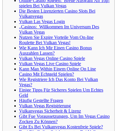
Online Casino Spielen: Breite Auswahl An Top-
spielen Bei Vulkan Vegas
Die Besten Lizenzierten Casino Slots Bei
Vulkanvegas
Vulkan Las Vegas Login
„Casinos: Willkommen Im Universum Des
Vulkan Vegas
Nutzen Sie Expire Vorteile Vom On-line
Roulette Bei Vulkan Vegas!
Wie Kann Ich Mir Einen Casino Bonus
Auszahlen Lassen?
Vulkan Vegas Online Casino Spiele
Vulkan Vegas Live Casino Spiele
Kann Man Within Einem Online On Line
Casino Mit Echtgeld Spielen?
Wie Registriere Ich Das Konto Bei Vulkan
Vegas?
Einige Tipps Für Sicheres Spielen Um Echtes
Geld
Häufig Gestellte Fragen
Vulkan Vegas Registrierung
Vulkanvegas Sicherheit & Lizenz
Gibt Fue Voraussetzungen, Um Im Vegas Casino
Zocken Zu Können?
Gibt Es Bei Vulkanvegas Kostenfreie Spiele?