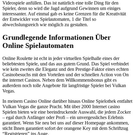
Videospiele anfüllen. Das ist natürlich eine tolle Ding für den
Spieler, denn so wird die Jagd aufgrund Gewinnen um einiges
interessanter. Auf einmal gab es keine Grenzen für die Kreativität
der Entwickler von Spielautomaten, 1 die Titel so
abwechslungsreich wie möglich zu gestalten.
Grundlegende Informationen Über
Online Spielautomaten
Online Roulette ist echt in jeder virtuellen Spielhalle eines der
beliebtesten Spiele, und das aus gutem Grund. Das Spiel verbindet
wie kein zweites die Eleganz und den Prestige-Faktor eines echten
Casinobesuchs mit den Vorteilen und der schnellen Action von On
the internet Casinos. Neben dem Willkommensbonus gibt es
außerdem noch tolle Angebote für langfristige Spieler bei Vulkan
Vegas.
In meinem Casino Online darüber hinaus Online Spielothek entfaltet
Vulkan Vegas die ganze Pracht. Mit über 2000 Internet casino
Spielen bieten wir eine beeindruckende Auswahl, die jedem Zocker
– egal durch Anfänger oder Profi – ein unvergessliches Erlebnis
garantiert. Wenn Sie neu bei uns auf dieser Homepage ankommen,
sticht Ihnen garantiert sofort der orangene Key mit dem Schriftzug
“Registrieren” ins Auge.