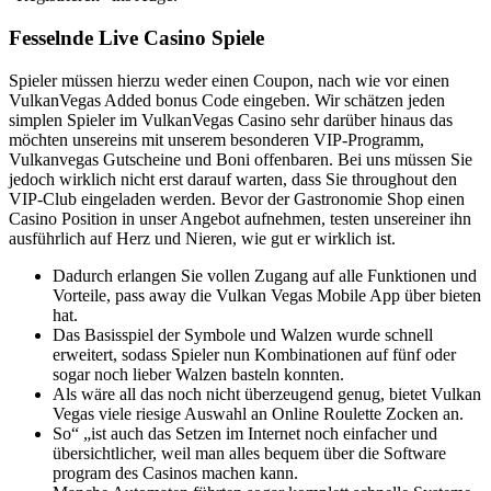
Fesselnde Live Casino Spiele
Spieler müssen hierzu weder einen Coupon, nach wie vor einen
VulkanVegas Added bonus Code eingeben. Wir schätzen jeden
simplen Spieler im VulkanVegas Casino sehr darüber hinaus das
möchten unsereins mit unserem besonderen VIP-Programm,
Vulkanvegas Gutscheine und Boni offenbaren. Bei uns müssen Sie
jedoch wirklich nicht erst darauf warten, dass Sie throughout den
VIP-Club eingeladen werden. Bevor der Gastronomie Shop einen
Casino Position in unser Angebot aufnehmen, testen unsereiner ihn
ausführlich auf Herz und Nieren, wie gut er wirklich ist.
Dadurch erlangen Sie vollen Zugang auf alle Funktionen und
Vorteile, pass away die Vulkan Vegas Mobile App über bieten
hat.
Das Basisspiel der Symbole und Walzen wurde schnell
erweitert, sodass Spieler nun Kombinationen auf fünf oder
sogar noch lieber Walzen basteln konnten.
Als wäre all das noch nicht überzeugend genug, bietet Vulkan
Vegas viele riesige Auswahl an Online Roulette Zocken an.
So“ „ist auch das Setzen im Internet noch einfacher und
übersichtlicher, weil man alles bequem über die Software
program des Casinos machen kann.