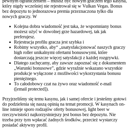
pewnym ograniczeniem – musisz być nowym graczem tego kasyna,
który nigdy wcześniej nie rejestrował się w Vulkan Vegas. Bonus
bez depozytu to jednorazowa premia przeznaczona tylko dla
nowych graczy. W
Kolejna dobra wiadomość jest taka, że wspomniany bonus
możesz użyć w dowolnej grze hazardowej, tak jak
preferujesz.
Rejestracja profilu gracza jest szybka i
Robimy wszystko, aby“ „usatysfakcjonować naszych graczy
high roller unikalnymi ofertami bonusowymi, które
dostarczają jeszcze więcej satysfakcji z każdej rozgrywki.
Dlatego zachęcamy, aby zawsze zapoznać się z dokumentem
„Warunki bonusowe”, gdzie wyraźnie wskazano wszystkie
produkcje wyłączone z możliwości wykorzystania bonusu
pieniężnego.
To całodobowy czat na żywo oraz wiadomość e-mail
([email protected]).
Przyjrzeliśmy się temu kasynu, jak i samej ofercie i jesteśmy gotowi
do podzielenia się naszą opinią na temat promocji. W kasynach on-
line istnieje sporo rodzajów oferty bonusowej, light beer w
rzeczywistości najkorzystniejszy jest bonus bez depozytu. Nie
trzeba przy tym wpłacać żadnych środków, przecież wystarczy
posiadać aktywny profil.