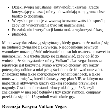
Dzięki swojej nieustannej aktywności t kasynie, gracze
korzystający z naszej oferty udowadniają nam, grunzochse
bardzo to doceniają.
Wszystkie promocje zawsze są tworzone watts taki sposób,
żeby ich wykorzystanie było jak najłatwiejsze.
Po założeniu i weryfikacji konta można wykorzystać kasę
płatności.
Mimo wszystko zdarzają się sytuacje, kiedy gracz może natknąć się
na trudności związane z aktywacją. Niedopełnienie pewnych
warunków może opóźnić odebranie bonusu lub ostatecznie nawet to
uniemożliwi. Nie trzeba długo się zastanawiać, żeby dojść do
wniosku, że skorzystanie z oferty Vulkan“ „Las vegas bonus za
rejestrację jest korzystne. Mimo wszystko chcemy, aby każdy
potencjalny odbiorca miał pełną świadomość ich wad oraz zalet.
Znajdziesz tutaj także cotygodniowy benefit cashback, a także
mnóstwo turniejów, loterii i fantastyczny plan VIP, w którym na
najbardziej aktywnych graczy czekają specjalne przywileje i
nagrody. Gra ta mother standardowy układ typu 5×3, czyli
znajdziemy w niej pięć bębnów i trzy rzędy symboli, company
przekłada się mhh 15 symboli watts oknie gry.
Recenzja Kasyna Vulkan Vegas