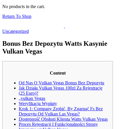
No products in the cart.
Return To Shop
Uncategorized
Bonus Bez Depozytu Watts Kasynie
Vulkan Vegas
Content
Od Nas O Vulkan Vegas Bonus Bez Depozytu
Jak Działa Vulkan Vegas 100zl Za Rejestrację
(25 Euro)?
„vulkan Vegas
Weryfikacja Wypłaty
Krok 1: Company Zrobić, By Zgarnąć Fs Bez
Depozytu Od Vulkan Las Vegas?
Dostępność Obsługi Klienta Watts Vulkan Vegas
Proces Rejestracji I Funkcjonalności Strony