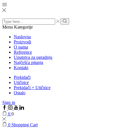
Search
input
Menu
Kategorije
Naslovna
Proizvodi
O nama
Reference
Uputstva za ugradnju
Najčešća pitanja
Kontakt
Prekidači
Utičnice
Prekidači + Utičnice
Ostalo
Sign in
0
0
0
Shopping Cart