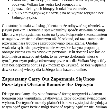
podawać Vulkan Las vegas kod promocyjny.
jej ważności i grach biorących udział w zabawie.
lub FS em rozgrywkę z nadzieją na najwyższe wygrane bez
żadnego ryzyka.
Co istotne, kontakt z obsługą klienta może odbywać się również w
języku polskim. Dokładnie sprawdziliśmy sposób działania obsługi
klienta z wykorzystaniem czatu na żywo. Połączenie z konsultantem
nastąpiło w czasie nie dłuższym niż 30 sekund, od razu starano się
rozwiązać nasz trouble i zaproponowano rozwiązanie. Ogólne
wrażenia są bardzo pozytywne nie wszystkie kasyna proponują
obsługę klienta em tak wysokim poziomie. Jeśli dotarłeś właśnie do
tego miejsca naszego artykułu, to na pewno doskonale wiesz o
tym,“ „em czym polega oferowany przez nas dla Vulkan Vegas fifty
spin bez depozytu bonus i jak możesz go uzyskać. To bez wątpienia
dawka cennej wiedzy dla każdego fana hazardu online.
Zapraszamy Carry Out Zapoznania Się Unces
Pozostałymi Ofertami Bonusów Bez Depozytu
Dlatego uczulamy, aby skonfrontować formę rozgrywki z danym
bonusem oraz warunkami użytkowania, żeby dokonać świadomego
wyboru. Dostępność metody płatności bardzo często jest decydująca
w tym bądź gracz będzie mógł dokonać wpłaty bądź też nie. Vulkan