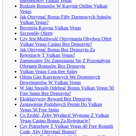
Internetowej Vulkan Vegas
Rodzaje Bonusów W Kasynie Online Vulkan
Vegas
Jak Otrzymać Bonus Fifty Darmowych Spinów
Vulkan Vegas?
Recenzja Kasyna Vulkan Vegas
Szczegóły Oferty
Czy Jest Możliwość Otrzymania Obydwu Ofert
Vulkan Vegas Casino Bez Depozytu?
Jak Otrzymać Bonus Bez Depozytu Za
Rejestrację T Vulkan Vegas?
Zapraszamy Do Zapoznania Się Z Pozostałymi
Ofertami Bonusów Bez Depozytu
Vulkan Vegas Cost-free Spiny
Oferta Gier Kasynowych We Dostępnych
Deweloperów W Vulkan Vegas
W Jaki Sposób Odebrać Bonus Vulkan Vegas 50
Free Spins Bez Depozytu?
Ekskluzywny Reward Bez Depozytu
Zestawienie Podobnych Premii Do Vulkan
Vegas 50 Free Spins
Co Zrobić, Żeby Wypłacić Wygrane Z Vulkan
Vegas Casino Bonus Za Rejestrację?
Czy Potrzebuję T Vulkan Vegas 40 Free Rounds
Code, Aby Otrzymać Bonus?