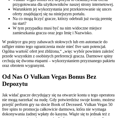
przygotowana dla użytkowników naszej strony internetowej.
Warunkiem jej wykorzystania jest przekierowanie się unces
oferty znajdującej się na niniejszym portalu.
Na co mogą liczyć gracze, którzy odebrali już swoją premię
na start?
W tym przypadku musi być na nim widoczne miejsce
zamieszkania gracza oraz jego Imię i Nazwisko.
W praktyce gra przy zabawach stołowych lub em automacie do
raffgier mimo tego ograniczenia może mieć five sam potencjał.
Ogólna wartość ofert jest zbliżona,“ „więc wybór powinien zależeć
przede wszystkim z osobistych preferencji gracza. Darmowe spiny
cechują się dwoma etapami – wykorzystaniem przyznanego pakietu
oraz obrotem wygranymi.
Od Nas O Vulkan Vegas Bonus Bez
Depozytu
Jak widać gracze decydujący się na otwarcie konta u tego operatora
nie mogą narzekać na nudę. Gdy potwierdzisz swoje konto, możesz
przejść perform gry na slocie Book of Deceased. Vulkan Vegas 50
free spins to promocja całkowicie darmowa, która nie wymaga
dokonywania żadnej wpłaty do kasyna. Wiąże się to jednak też z