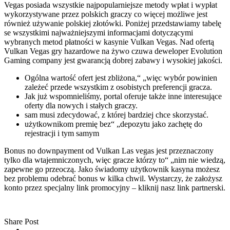
Vegas posiada wszystkie najpopularniejsze metody wpłat i wypłat
wykorzystywane przez polskich graczy co więcej możliwe jest
również używanie polskiej złotówki. Poniżej przedstawiamy tabelę
se wszystkimi najważniejszymi informacjami dotyczącymi
wybranych metod płatności w kasynie Vulkan Vegas. Nad ofertą
Vulkan Vegas gry hazardowe na żywo czuwa deweloper Evolution
Gaming company jest gwarancją dobrej zabawy i wysokiej jakości.
Ogólna wartość ofert jest zbliżona,“ „więc wybór powinien
zależeć przede wszystkim z osobistych preferencji gracza.
Jak już wspomnieliśmy, portal oferuje także inne interesujące
oferty dla nowych i stałych graczy.
sam musi zdecydować, z której bardziej chce skorzystać.
użytkownikom premię bez“ „depozytu jako zachętę do
rejestracji i tym samym
Bonus no downpayment od Vulkan Las vegas jest przeznaczony
tylko dla wtajemniczonych, więc gracze którzy to“ „nim nie wiedzą,
zapewne go przeoczą. Jako świadomy użytkownik kasyna możesz
bez problemu odebrać bonus w kilka chwil. Wystarczy, że założysz
konto przez specjalny link promocyjny – kliknij nasz link partnerski.
Share Post