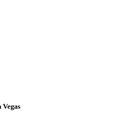
n Vegas