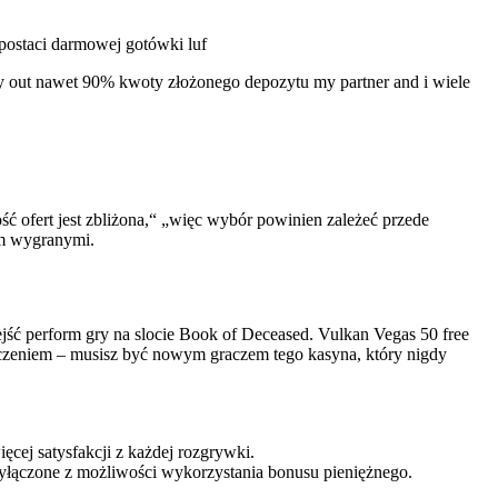
postaci darmowej gotówki luf
 out nawet 90% kwoty złożonego depozytu my partner and i wiele
ć ofert jest zbliżona,“ „więc wybór powinien zależeć przede
em wygranymi.
ejść perform gry na slocie Book of Deceased. Vulkan Vegas 50 free
iczeniem – musisz być nowym graczem tego kasyna, który nigdy
cej satysfakcji z każdej rozgrywki.
łączone z możliwości wykorzystania bonusu pieniężnego.