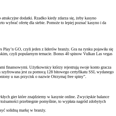
atrakcyjne dodatki. Rzadko kiedy zdarza się, żeby kasyno
o wybrać ofertę dla siebie. Pomoże to lepiej poznać kasyno i da
 Play’n GO, czyli jeden z liderów branży. Gra na rynku pojawiła się
skim, czyli popularnym temacie. Bonus 40 spinow Vulkan Las vegas
ami finansowymi. Użytkownicy którzy rejestrują swoje konto gracza
wa szyfrowana jest za pomocą 128 bitowego certyfikatu SSL wydanego
niony u nas przycisk o nazwie Otrzymaj free spiny”.
kłych gier które znajdziemy w kasynie online. Zwycięskie balance
 tożsamości przebiegnie pomyślnie, to wypłata nagród zdobytych
syć solidną markę w branży.