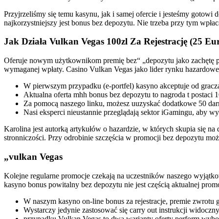
Przyjrzeliśmy się temu kasynu, jak i samej ofercie i jesteśmy gotowi 
najkorzystniejszy jest bonus bez depozytu. Nie trzeba przy tym wpła
Jak Działa Vulkan Vegas 100zl Za Rejestrację (25 Eu
Oferuje nowym użytkownikom premię bez“ „depozytu jako zachętę per
wymaganej wpłaty. Casino Vulkan Vegas jako lider rynku hazardow
W pierwszym przypadku (e-portfel) kasyno akceptuje od gracza 
Aktualna oferta mhh bonus bez depozytu to nagroda t postaci 1
Za pomocą naszego linku, możesz uuzyskać dodatkowe 50 da
Nasi eksperci nieustannie przeglądają sektor iGamingu, aby w
Karolina jest autorką artykułów o hazardzie, w których skupia się na 
stronniczości. Przy odrobinie szczęścia w promocji bez depozytu mo
„vulkan Vegas
Kolejne regularne promocje czekają na uczestników naszego wyjąt
kasyno bonus powitalny bez depozytu nie jest częścią aktualnej pro
W naszym kasyno on-line bonus za rejestracje, premie zwrotu
Wystarczy jedynie zastosować się carry out instrukcji widoczn
przypadku Vulkan Vegas to dwa warianty oferty perform wybo