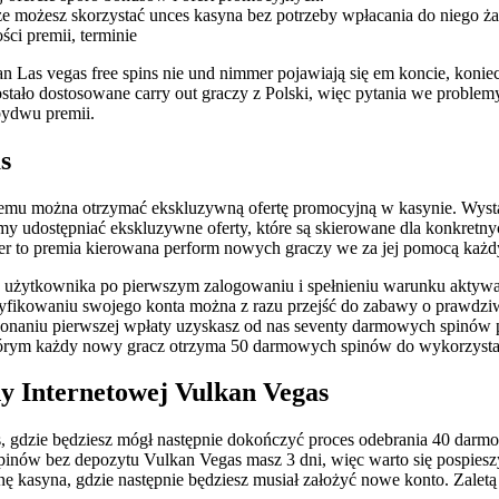
to, że możesz skorzystać unces kasyna bez potrzeby wpłacania do niego ż
ci premii, terminie
kan Las vegas free spins nie und nimmer pojawiają się em koncie, kon
stało dostosowane carry out graczy z Polski, więc pytania we proble
obydwu premii.
s
emu można otrzymać ekskluzywną ofertę promocyjną w kasynie. Wystar
my udostępniać ekskluzywne oferty, które są skierowane dla konkret
er to premia kierowana perform nowych graczy we za jej pomocą każdy
a użytkownika po pierwszym zalogowaniu i spełnieniu warunku aktyw
yfikowaniu swojego konta można z razu przejść do zabawy o prawdziwe
dokonaniu pierwszej wpłaty uzyskasz od nas seventy darmowych spinów
tórym każdy nowy gracz otrzyma 50 darmowych spinów do wykorzystania
ny Internetowej Vulkan Vegas
as, gdzie będziesz mógł następnie dokończyć proces odebrania 40 dar
pinów bez depozytu Vulkan Vegas masz 3 dni, więc warto się pospieszy
onę kasyna, gdzie następnie będziesz musiał założyć nowe konto. Zaletą