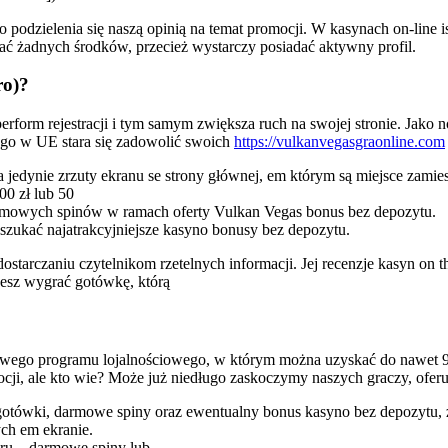
do podzielenia się naszą opinią na temat promocji. W kasynach on-line 
cać żadnych środków, przecież wystarczy posiadać aktywny profil.
ro)?
form rejestracji i tym samym zwiększa ruch na swojej stronie. Jako n
ego w UE stara się zadowolić swoich
https://vulkanvegasgraonline.com
jedynie zrzuty ekranu se strony głównej, em którym są miejsce zamies
00 zł lub 50
rmowych spinów w ramach oferty Vulkan Vegas bonus bez depozytu.
yszukać najatrakcyjniejsze kasyno bonusy bez depozytu.
dostarczaniu czytelnikom rzetelnych informacji. Jej recenzje kasyn on 
żesz wygrać gotówkę, którą
kowego programu lojalnościowego, w którym można uzyskać do nawet 
mocji, ale kto wie? Może już niedługo zaskoczymy naszych graczy, of
 gotówki, darmowe spiny oraz ewentualny bonus kasyno bez depozytu, 
ych em ekranie.
ru – darmowe spiny lub