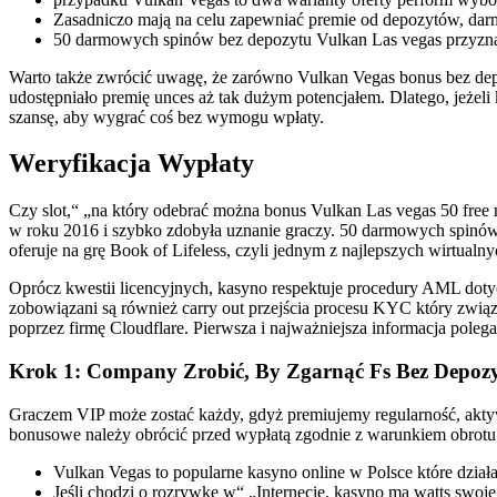
Zasadniczo mają na celu zapewniać premie od depozytów, darm
50 darmowych spinów bez depozytu Vulkan Las vegas przyzna
Warto także zwrócić uwagę, że zarówno Vulkan Vegas bonus bez depo
udostępniało premię unces aż tak dużym potencjałem. Dlatego, jeżel
szansę, aby wygrać coś bez wymogu wpłaty.
Weryfikacja Wypłaty
Czy slot,“ „na który odebrać można bonus Vulkan Las vegas 50 free m
w roku 2016 i szybko zdobyła uznanie graczy. 50 darmowych spinó
oferuje na grę Book of Lifeless, czyli jednym z najlepszych wirtualn
Oprócz kwestii licencyjnych, kasyno respektuje procedury AML doty
zobowiązani są również carry out przejścia procesu KYC który zwią
poprzez firmę Cloudflare. Pierwsza i najważniejsza informacja poleg
Krok 1: Company Zrobić, By Zgarnąć Fs Bez Depoz
Graczem VIP może zostać każdy, gdyż premiujemy regularność, aktyw
bonusowe należy obrócić przed wypłatą zgodnie z warunkiem obrotu x
Vulkan Vegas to popularne kasyno online w Polsce które dział
Jeśli chodzi o rozrywkę w“ „Internecie, kasyno ma watts swoje