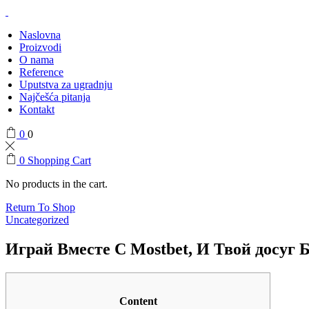
Naslovna
Proizvodi
O nama
Reference
Uputstva za ugradnju
Najčešća pitanja
Kontakt
0
0
0
Shopping Cart
No products in the cart.
Return To Shop
Uncategorized
Играй Вместе С Mostbet, И Твой досуг
Content