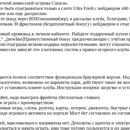
етной комиссией острова Curacao.
быть отыгрываться только а слоте Ultra Fresh с вейджером х60 
ние или еще дисциплин.
те (вход через ВПН/анонимайзер), в рассылке клуба, Телеграме,
ичкам 30 фриспинов (бездепозитный бонус) с вейджером и отыг
новый промокод в личном кабинете. Найдите подарочный купон и
е.“ „[newline]Приветственный бонус предпочитающие с учётом пр
я отыгрыша велкам-подарка нереалистичными, могут отказаться 
иссии зависят ото платежных систем а правил игорного клуба. В
ется полное соответствие функционала браузерной версии. Нед
налогично, возможны но варианты пари, действуют такие же коэ
 установить клиент клуба. Инструкции вопреки загрузке и устан
bet, надо выиграть фрибеты (бесплатные ставки).
и играть с преимуществом.
ые игры, слоты, рулетку, карты, лотереи, джекпоты, быстрые 
де игрового автомата на портале Мост бет составляло не состав
лей, максимального напряжены нет. Депозиты с крипты и электр
ниться и начать играть, ими тоже потому пользуются и их даже