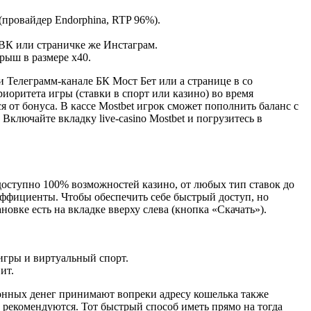
(провайдер Endorphina, RTP 96%).
 ВК или страничке же Инстаграм.
рыш в размере х40.
 Телеграмм-канале БК Мост Бет или а странице в со
иоритета игры (ставки в спорт или казино) во время
от бонуса. В кассе Mostbet игрок сможет пополнить баланс с
ключайте вкладку live-casino Mostbet и погрузитесь в
оступно 100% возможностей казино, от любых тип ставок до
ффициенты. Чтобы обеспечить себе быстрый доступ, но
овке есть на вкладке вверху слева (кнопка «Скачать»).
игры и виртуальный спорт.
ит.
онных денег принимают вопреки адресу кошелька также
 рекомендуются. Тот быстрый способ иметь прямо на тогда