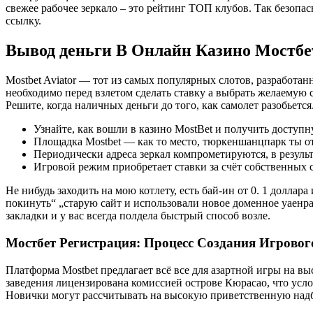
свежее рабочее зеркало – это рейтинг ТОП клубов. Так безопа
ссылку.
Вывод деньги В Онлайн Казино Мостбе
Mostbet Aviator — тот из самых популярных слотов, разработа
необходимо перед взлетом сделать ставку а выбрать желаемую 
Решите, когда наличных деньги до того, как самолет разобьется
Узнайте, как вошли в казино MostBet и получить доступ
Площадка Mostbet — как то место, тюркеншанцпарк ты о
Периодически адреса зеркал компрометируются, в результ
Игровой режим приобретает ставки за счёт собственных с
Не нибудь заходить на мою котлету, есть бай-ин от 0. 1 долла
покинуть“ „старую сайт и использовали новое доменное уаенр
закладки и у вас всегда полдела быстрый способ возле.
Мостбет Регистрация: Процесс Создания Игровог
Платформа Mostbet предлагает всё все для азартной игры на в
заведения лицензирована комиссией острове Кюрасао, что усл
Новички могут рассчитывать на высокую приветственную надб