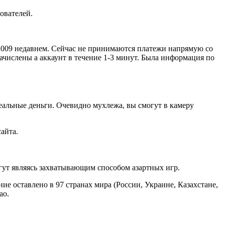
ователей.
 2009 недавнем. Сейчас не принимаются платежи напрямую со
зачислены а аккаунт в течение 1-3 минут. Была информация по
еальные деньги. Очевидно мухлежа, вы смогут в камеру
айта.
ут являясь захватывающим способом азартных игр.
е оставлено в 97 странах мира (России, Украине, Казахстане,
ao.