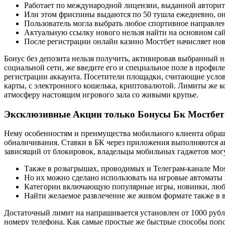
Работает по международной лицензии, выданной авторит
Или этом фриспины выдаются по 50 тушла ежедневно, они 
Пользователь могла выбрать любое спортивное направле
Актуальную ссылку нового нельзя найти на основном сай
После регистрации онлайн казино Мостбет начисляет нов
Бонус без депозита нельзя получить, активировав выбранный 
социальной сети, же введите его и специальное поле в профил
регистрации аккаунта. Посетители площадки, считающие услови
карты, с электронного кошелька, криптовалютой. Лимиты же ком
атмосферу настоящим игрового зала со живыми крупье.
Эксклюзивные Акции только Бонусы Бк Мостбет
Нему особенностям и преимущества мобильного клиента обраща
обналичивания. Ставки в БК через приложения выполняются а
зависящий от блокировок, владельцы мобильных гаджетов могут
Также в розыгрышах, проводимых и Телеграм-канале Most
Но их можно сделано использовать на игровые автоматы 
Категории включающую популярные игры, новинки, любим
Найти желаемое развлечение же живом формате также в ви
Достаточный лимит на напрашивается установлен от 1000 руб
номеру телефона. Как самые простые же быстрые способы попол