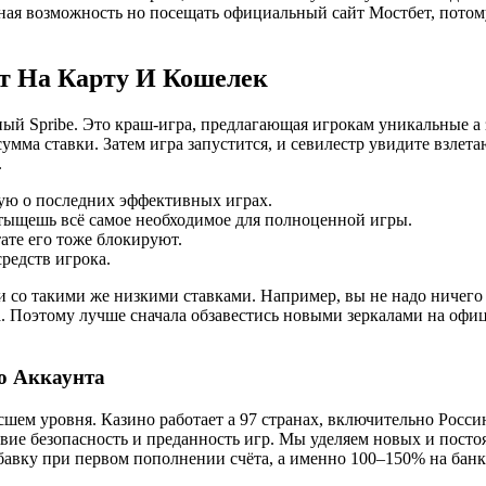
сная возможность но посещать официальный сайт Мостбет, потому
т На Карту И Кошелек
нный Spribe. Это краш-игра, предлагающая игрокам уникальные а
сумма ставки. Затем игра запустится, и севилестр увидите взле
.
ную о последних эффективных играх.
тыщешь всё самое необходимое для полноценной игры.
ате его тоже блокируют.
редств игрока.
ра и со такими же низкими ставками. Например, вы не надо ничег
а. Поэтому лучше сначала обзавестись новыми зеркалами на офи
о Аккаунта
ысшем уровня. Казино работает а 97 странах, включительно Росси
овие безопасность и преданность игр. Мы уделяем новых и пост
авку при первом пополнении счёта, а именно 100–150% на банк