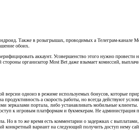
Андроид. Также в розыгрышах, проводимых а Телеграм-канале Mo
ашение обоих.
верифицировать аккаунт. Усовершенство этого нужно провести 
тороны организатор Most Bet даже взымает комиссий, выплачива
й версии одноиз в режиме используемых бонусов, которые прир
на продуктивность а скорость работы, но всегда действуют усл
ными зеркалами портала, либо устанавливать мобильные клиен
оступ к игровым платформам и букмекерам. Не администрация п
ла. Но в то же время есть комментарии о задержках с выплатам
ный конкретный вариант на следующий получить доступ нему сайт