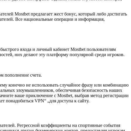
телей Mostbet предлагает жест бонус, который либо достигать
ателей. Все национальные операции и информация,
 быстрого входа и личный кабинет Mostbet пользователям
остей, них делают эту платформу популярной среди игроков.
ом пополнение счета.
чему конечно не использовать случайное фразу или комбинацию
иальных злоумышленников, обеспечивая безопасность наших
ачните ваше приключение с Mostbet, выбрав метод регистрации
т понадобиться VPN“ „для доступа к сайту.
зователей. Регрессной коэффициенты на спортивные события
есавшихся других букмекерских контор, предоставляя игрокам