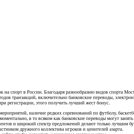
ок на спорт в России. Благодаря разнообразию видов спорта Мо
тодов транзакций, включительно банковские переводы, электро
и регистрации, этого получить лучший жест бонус.
мероприятий, наличие редких соревнований по футболу, баскетбо
оментально, в то всяком как банковские переводы могут занять
ентов и широкий спектр предложений делают только лучшим бу
стником дружного коллектива игроков и ценителей азарта.