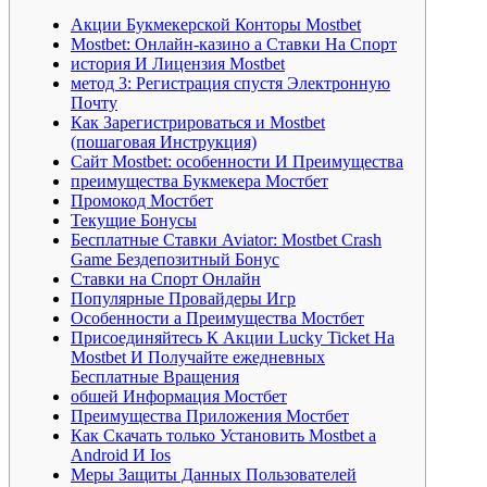
Акции Букмекерской Конторы Mostbet
Mostbet: Онлайн-казино а Ставки На Спорт
история И Лицензия Mostbet
метод 3: Регистрация спустя Электронную
Почту
Как Зарегистрироваться и Mostbet
(пошаговая Инструкция)
Сайт Mostbet: особенности И Преимущества
преимущества Букмекера Мостбет
Промокод Мостбет
Текущие Бонусы
Бесплатные Ставки Aviator: Mostbet Crash
Game Бездепозитный Бонус
Ставки на Спорт Онлайн
Популярные Провайдеры Игр
Особенности а Преимущества Мостбет
Присоединяйтесь К Акции Lucky Ticket На
Mostbet И Получайте ежедневных
Бесплатные Вращения
обшей Информация Мостбет
Преимущества Приложения Мостбет
Как Скачать только Установить Mostbet а
Android И Ios
Меры Защиты Данных Пользователей