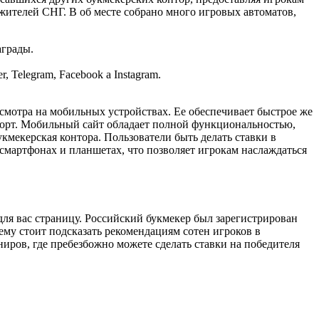
ителей СНГ. В об месте собрано много игровых автоматов,
аграды.
 Telegram, Facebook а Instagram.
смотра на мобильных устройствах. Ее обеспечивает быстрое же
спорт. Мобильный сайт обладает полной функциональностью,
кмекерская контора. Пользователи быть делать ставки в
смартфонах и планшетах, что позволяет игрокам наслаждаться
для вас страницу. Российский букмекер был зарегистрирован
ему стоит подсказать рекомендациям сотен игроков в
ниров, где пребезбожно можете сделать ставки на победителя