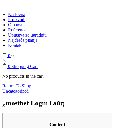
Naslovna
Proizvodi
O nama
Reference
Uputstva za ugradnju
Najčešća pitanja
Kontakt
0
0
0
Shopping Cart
No products in the cart.
Return To Shop
Uncategorized
„mostbet Login Гайд
Content