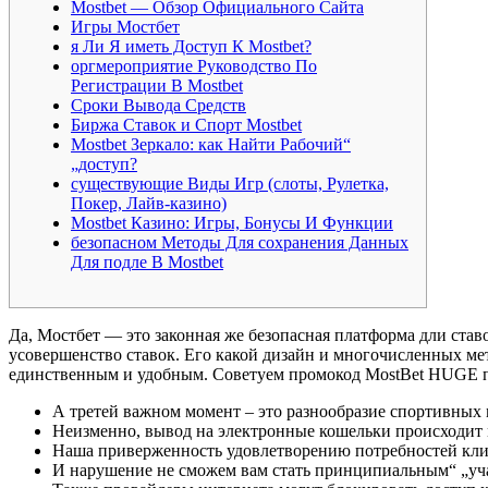
Mostbet — Обзор Официального Сайта
Игры Мостбет
я Ли Я иметь Доступ К Mostbet?
оргмероприятие Руководство По
Регистрации В Mostbet
Сроки Вывода Средств
Биржа Ставок и Спорт Mostbet
Mostbet Зеркало: как Найти Рабочий“
„доступ?
существующие Виды Игр (слоты, Рулетка,
Покер, Лайв-казино)
Mostbet Казино: Игры, Бонусы И Функции
безопасном Методы Для сохранения Данных
Для подле В Mostbet
Да, Мостбет — это законная же безопасная платформа дли став
усовершенство ставок. Его какой дизайн и многочисленных ме
единственным и удобным. Советуем промокод MostBet HUGE пр
А третей важном момент – это разнообразие спортивных 
Неизменно, вывод на электронные кошельки происходит м
Наша приверженность удовлетворению потребностей кли
И нарушение не сможем вам стать принципиальным“ „уча