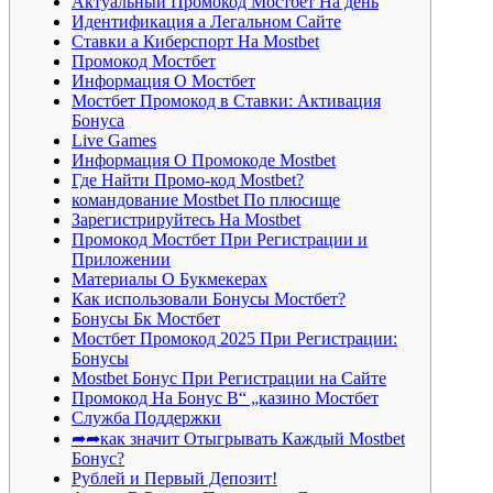
Актуальный Промокод Мостбет На день
Идентификация а Легальном Сайте
Ставки а Киберспорт На Mostbet
Промокод Мостбет
Информация О Мостбет
Мостбет Промокод в Ставки: Активация
Бонуса
Live Games
Информация О Промокоде Mostbet
Где Найти Промо-код Mostbet?
командование Mostbet По плюсище
Зарегистрируйтесь На Mostbet
Промокод Мостбет При Регистрации и
Приложении
Материалы О Букмекерах
Как использовали Бонусы Мостбет?
Бонусы Бк Мостбет
Мостбет Промокод 2025 При Регистрации:
Бонусы
Mostbet Бонус При Регистрации на Сайте
Промокод На Бонус В“ „казино Мостбет
Служба Поддержки
➦➦как значит Отыгрывать Каждый Мostbet
Бонус?
Рублей и Первый Депозит!