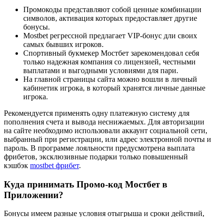
Промокоды представляют собой ценные комбинации
символов, активация которых предоставляет другие
бонусы.
Mostbet регрессной предлагает VIP-бонус дли своих
самых бывших игроков.
Спортивный букмекер Мостбет зарекомендовал себя
только надежная компания со лицензией, честными
выплатами и выгодными условиями для пари.
На главной страницы сайта можно вошли в личный
кабинетик игрока, в который хранятся личные данные
игрока.
Рекомендуется применять одну платежную систему для
пополнения счета и вывода неснижаемых. Для авторизации
на сайте необходимо использовали аккаунт социальной сети,
выбранный при регистрации, или адрес электронной почты и
пароль. В программе лояльности предусмотрена выплата
фрибетов, эксклюзивные подарки только повышенный
кэшбэк
mostbet фрибет
.
Куда принимать Промо-код Мостбет в
Приложении?
Бонусы имеем разные условия отыгрыша и сроки действий,