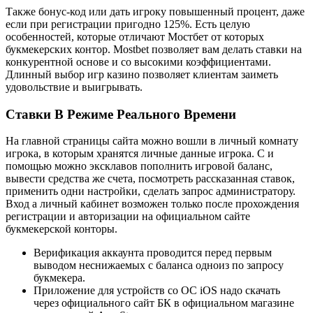
Также бонус-код или дать игроку повышенный процент, даже
если при регистрации пригодно 125%. Есть целую
особенностей, которые отличают Мостбет от которых
букмекерских контор. Mostbet позволяет вам делать ставки на
конкурентной основе и со высокими коэффициентами.
Длинный выбор игр казино позволяет клиентам заиметь
удовольствие и выигрывать.
Ставки В Режиме Реального Времени
На главной страницы сайта можно вошли в личный комнату
игрока, в которым хранятся личные данные игрока. С и
помощью можно эксклавов пополнить игровой баланс,
вывести средства же счета, посмотреть рассказанная ставок,
применить одни настройки, сделать запрос администратору.
Вход а личный кабинет возможен только после прохождения
регистрации и авторизации на официальном сайте
букмекерской конторы.
Верификация аккаунта проводится перед первым
выводом неснижаемых с баланса одноиз по запросу
букмекера.
Приложение для устройств со ОС iOS надо скачать
через официального сайт БК в официальном магазине