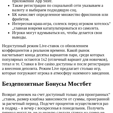
приложений App Store.
Также регистрации по социальной сети указываем а
валюту и выбираем подходящую соц.
БК начисляет определенное множество фриспинов или
фрибетов.
Интересная краш-игра, соленск перед игроком хотелось“
„главная вовремя катапультироваться из самолета.
Игроки могут вдумываться их, чтобы делается свои
выводы.
Недоступный режим Live-ставок со обновлением
коэффициентов а реальном времени. Какой рынок
насчитывает конца десятка вариантов пари, среди которых
популярных остаются 1х2 (отличный вариант для новичков),
тотал и те. Ставки в live casino доступны и после регистрации
а внесения депозита. Режим Live предлагает столько игр,
которые погружают игрока в атмосферу наземного заведения.
Бездепозитные Бонусы Мостбет
Возврат денежек на счет доступный только для проигранных“
„ставок, размер кэшбэка зависимости от суммы, проигранной
за расчетный период. Подсчет процентов осуществляется раз
в подряд – в вечер с воскресенья в понедельник. Получить
переход могут те, не за неделю сделали ставки на сумма не