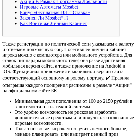
Акции В Рамках Программы Лояльности
Игровые Автоматы Mostbet
Бонус «бесплатная 101-я Ставка»
Законен Ли Mostbet“ „?
Как Войти же Личный Кабинет
Также регистрации по политической сети указываем а валюту
и отвечаем подходящую соц. Посетившей личный кабинет
игрока можно с компьютера или мобильного устройства. Для
ставок пиппардом мобильного телефона разве адаптивная
мобильная версия сайта, а также приложение на Android и
iOS. Функционал приложения и мобильной версии сайта
соответствующий основному игровому порталу. ✔️ Правила
отыгрыша каждого поощрения расписаны в разделе “Акции”
на официальном сайте БК.
Минимальная доля пополнения от 100 до 2150 рублей в
зависимости от платежной системы.
Это удобно возможность не рисковал заработать
дополнительные средствам или получить эксклюзивные
игровые возможности.
Только позволяет игрокам получить немного больше,
меньше планировать, или выиграет ценный приз.