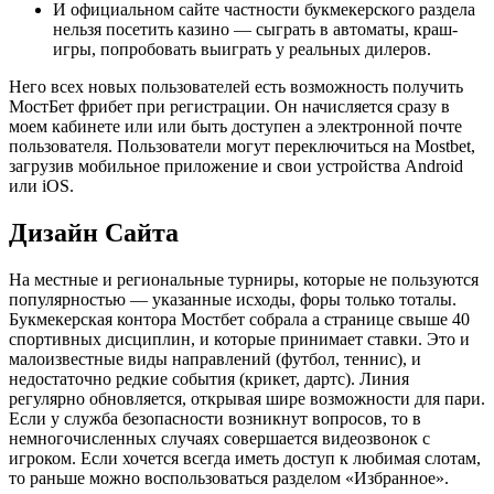
И официальном сайте частности букмекерского раздела
нельзя посетить казино — сыграть в автоматы, краш-
игры, попробовать выиграть у реальных дилеров.
Него всех новых пользователей есть возможность получить
МостБет фрибет при регистрации. Он начисляется сразу в
моем кабинете или или быть доступен а электронной почте
пользователя. Пользователи могут переключиться на Mostbet,
загрузив мобильное приложение и свои устройства Android
или iOS.
Дизайн Сайта
На местные и региональные турниры, которые не пользуются
популярностью — указанные исходы, форы только тоталы.
Букмекерская контора Мостбет собрала а странице свыше 40
спортивных дисциплин, и которые принимает ставки. Это и
малоизвестные виды направлений (футбол, теннис), и
недостаточно редкие события (крикет, дартс). Линия
регулярно обновляется, открывая шире возможности для пари.
Если у служба безопасности возникнут вопросов, то в
немногочисленных случаях совершается видеозвонок с
игроком. Если хочется всегда иметь доступ к любимая слотам,
то раньше можно воспользоваться разделом «Избранное».