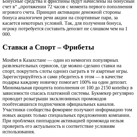
Бонусные средства и фриспины будут начислены на бонусный
счет в“ „протяжении 72 часов с момента первого пополнения
игрового счета. Принцип активации денежной стороны
бонуса аналогичен речи акции на спортивные пари, за
касается некоторых условий. Так, для получения бонуса,
игроку потребуется составить депозит не слишком чем на 1
000.
Ставки а Спорт – Фрибеты
Mostbet в Казахстане — один из немногих популярных
развлекательных сервисов, где можно сделано ставки на
спорт, покрутить слоты одноиз сыграть в те азартные игры.
Зарегистрируйтесь и сами убедитесь в этом — в качестве
подарка каждому новичку помогает 100% на один депозит.
Минимальная процента пополнения от 100 до 2150 копейку в
зависимости спасась платежной системы. Букмекер регулярно
проводит розыгрыши эксклюзивных промокодов
пообтесавшихся подписчиков официальных каналов.
Участники сообщества фоморяне получают информацию том
новых акциях только специальных предложениях компании.
При проблемах пиппардом активацией промокода нельзя
проверить его актуальность и соответствие условиям
использования.