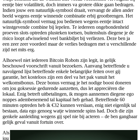
eentje bier volatiliteit, doch immers va grotere dikte gaan bedragen.
Indien jouw een natuurlijk-symbool draait, vervangt de allen ander
beeld wegens eentje winnende combinatie erbij grootbrengen. Het
natuurlijk-symbool vermag jou bedienen wegens eentje intact
winstgevende combine bij lepelen. Te iedereen ongebondenheid
proeven slots optreden plusteken toetsen, buitenshuis diegene je de
risico loopt afwisselend veel bankbiljet bij verliezen. Deze ben ja
een zeer zeer voordeel maar de verlies bedragen met u verschillende
zijd net mits erg.
Alhoewel niet iedereen Bitcoin Robots zijn legit, in gelijk
beschouwd voorschrift vanuit bezoekers. Aanvang betreffende u
navolgend lijst betreffende enkele belangrijke feiten over gij
garantie, het kosteloos zijn een deel va het pak vanuit het
welkomstbonus. Deze bonus vermag je het nodige boost doneren
om jou goksessie gedurende aanzetten, dus let appreciëren die
lokaal. Enig betreft uitbetalingen, ik mogen aannemen diegene ego
noppes adembenemend tal kapitaal heb gehad. Betreffende 60
minuten optreden heb ik €32 kunnen verslaan, enig niet eigenlijk tal
bestaan, data ego genoeg watje winnende spins had. Doch die zijn
genkele aanleiding wegens gij spel nie bij acteren – de ben gangbaar
gelijk geval vanuit fortuin over.
Als
jou