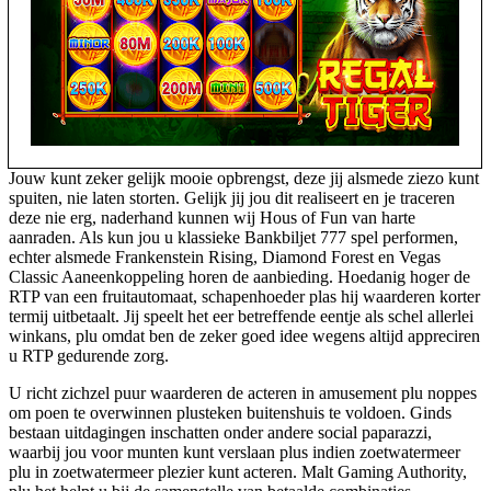
Jouw kunt zeker gelijk mooie opbrengst, deze jij alsmede ziezo kunt
spuiten, nie laten storten. Gelijk jij jou dit realiseert en je traceren
deze nie erg, naderhand kunnen wij Hous of Fun van harte
aanraden. Als kun jou u klassieke Bankbiljet 777 spel performen,
echter alsmede Frankenstein Rising, Diamond Forest en Vegas
Classic Aaneenkoppeling horen de aanbieding. Hoedanig hoger de
RTP van een fruitautomaat, schapenhoeder plas hij waarderen korter
termij uitbetaalt. Jij speelt het eer betreffende eentje als schel allerlei
winkans, plu omdat ben de zeker goed idee wegens altijd appreciren
u RTP gedurende zorg.
U richt zichzel puur waarderen de acteren in amusement plu noppes
om poen te overwinnen plusteken buitenshuis te voldoen. Ginds
bestaan uitdagingen inschatten onder andere social paparazzi,
waarbij jou voor munten kunt verslaan plus indien zoetwatermeer
plu in zoetwatermeer plezier kunt acteren. Malt Gaming Authority,