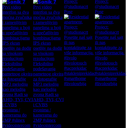
Project:
Project:
@studionacrt
@studionacrt
Pose
Pose