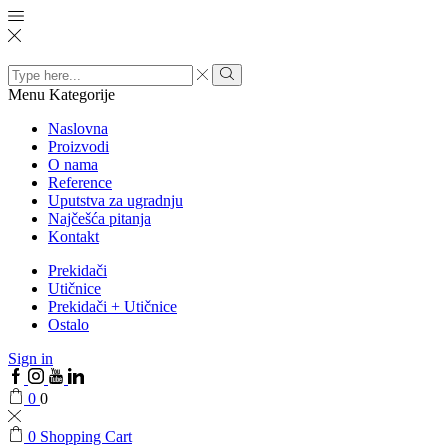
Search
input
Menu
Kategorije
Naslovna
Proizvodi
O nama
Reference
Uputstva za ugradnju
Najčešća pitanja
Kontakt
Prekidači
Utičnice
Prekidači + Utičnice
Ostalo
Sign in
0
0
0
Shopping Cart