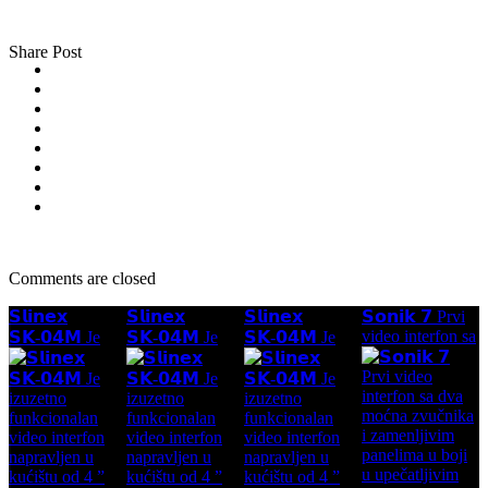
Share Post
Comments are closed
𝗦𝗹𝗶𝗻𝗲𝘅
𝗦𝗹𝗶𝗻𝗲𝘅
𝗦𝗹𝗶𝗻𝗲𝘅
𝗦𝗼𝗻𝗶𝗸 𝟳 Prvi
video interfon sa
𝗦𝗞-𝟬𝟰𝗠 Je
𝗦𝗞-𝟬𝟰𝗠 Je
𝗦𝗞-𝟬𝟰𝗠 Je