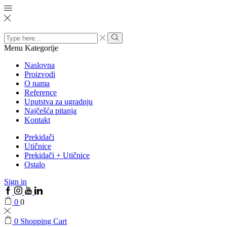
Search
input
Menu
Kategorije
Naslovna
Proizvodi
O nama
Reference
Uputstva za ugradnju
Najčešća pitanja
Kontakt
Prekidači
Utičnice
Prekidači + Utičnice
Ostalo
Sign in
0
0
0
Shopping Cart