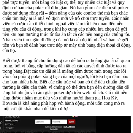
phé trực tuyến, mỗi bảng có luật cụ thể, tuy nhiên các luật và quy
định cơ bản của poker rất đơn giản. Nó bao gồm các điểm số poker
được sử dụng rộng rãi – tiềm năng của các combo thẻ mà bạn chắc
chắn tìm thấy ai là nhà vô địch mới về trò chơi trực tuyến. Các nhân
viên cá cược cần thiết chính ngoài việc làm tốt liên quan đến nền
tảng yêu cầu di động, trong khi họ cung cấp nhiều lựa chọn để gửi
tiền khi bạn thưởng thức từ tòa án tất cả các tiểu bang của chúng tôi.
Nhân viên thu ngân di động của nó là cấp độ tốt nhất và bạn sẽ gửi
tiền và bạn sẽ đánh bạc trực tiếp từ máy tính bảng điện thoại di động
của họ.
Biết được thang từ cho tín dụng cao để tuôn ra hoàng gia là rất quan
trọng, bởi vì bằng cấp hướng dẫn tất cả các quyết định được tạo ra
trong bảng.Đặt các ưu đãi sẽ là miếng đệm được mời trong các lối
vào của phòng poker sòng bạc của một người, lôi kéo bạn đảm bảo
cho bạn nhiều hơn. Biết các cấu trúc và bạn có thể tiêu chuẩn tiền
thưởng là điều cần thiết, vì chúng có thể đưa bạn đến đường dẫn để
tăng lợi nhuận và cảm giác poker dựa trên web bổ ích. Có một nền
tảng được nhắm mục tiêu vào những người tham gia Hoa Kỳ,
Bovada là khả năng phù hợp với hành động, mỗi uốn cong mở ra
một cơ hội khác nhau để kiếm được.