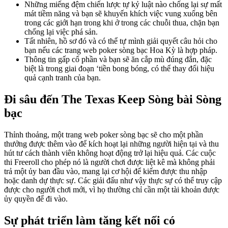
Những miếng đệm chiến lược tự kỷ luật nào chống lại sự mất
mát tiềm năng và bạn sẽ khuyến khích việc vung xuống bên
trong các giới hạn trong khi ở trong các chuỗi thua, chặn bạn
chống lại việc phá sản.
Tất nhiên, hồ sơ đó và có thể tự mình giải quyết câu hỏi cho
bạn nếu các trang web poker sòng bạc Hoa Kỳ là hợp pháp.
Thông tin gấp cổ phần và bạn sẽ ăn cắp mù đúng đắn, đặc
biệt là trong giai đoạn ‘tiền bong bóng, có thể thay đổi hiệu
quả cạnh tranh của bạn.
Đi sâu đến The Texas Keep Sòng bài Sòng
bạc
Thỉnh thoảng, một trang web poker sòng bạc sẽ cho một phần
thưởng được thêm vào để kích hoạt lại những người hiện tại và thu
hút tư cách thành viên không hoạt động trở lại hiệu quả. Các cuộc
thi Freeroll cho phép nó là người chơi được liệt kê mà không phải
trả một ủy ban đầu vào, mang lại cơ hội để kiếm được thu nhập
hoặc danh dự thực sự. Các giải đấu như vậy thực sự có thể truy cập
được cho người chơi mới, vì họ thường chỉ cần một tài khoản được
ủy quyền để đi vào.
Sự phát triển làm tăng kết nối có