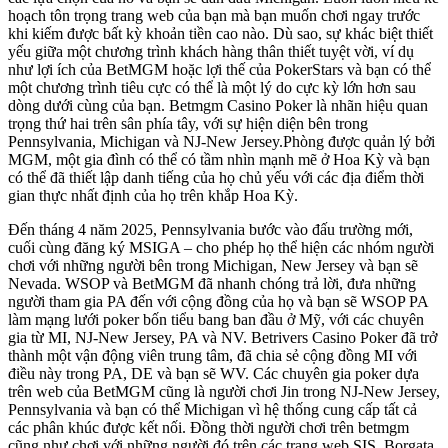
hoạch tôn trọng trang web của bạn mà bạn muốn chơi ngay trước
khi kiếm được bất kỳ khoản tiền cao nào. Dù sao, sự khác biệt thiết
yếu giữa một chương trình khách hàng thân thiết tuyệt vời, ví dụ
như lợi ích của BetMGM hoặc lợi thế của PokerStars và bạn có thể
một chương trình tiêu cực có thể là một lý do cực kỳ lớn hơn sau
dòng dưới cùng của bạn. Betmgm Casino Poker là nhãn hiệu quan
trọng thứ hai trên sân phía tây, với sự hiện diện bên trong
Pennsylvania, Michigan và NJ-New Jersey.Phòng được quản lý bởi
MGM, một gia đình có thể có tầm nhìn mạnh mẽ ở Hoa Kỳ và bạn
có thể đã thiết lập danh tiếng của họ chủ yếu với các địa điểm thời
gian thực nhất định của họ trên khắp Hoa Kỳ.
Đến tháng 4 năm 2025, Pennsylvania bước vào đấu trường mới,
cuối cùng đăng ký MSIGA – cho phép họ thể hiện các nhóm người
chơi với những người bên trong Michigan, New Jersey và bạn sẽ
Nevada. WSOP và BetMGM đã nhanh chóng trả lời, đưa những
người tham gia PA đến với cộng đồng của họ và bạn sẽ WSOP PA
làm mạng lưới poker bốn tiểu bang ban đầu ở Mỹ, với các chuyên
gia từ MI, NJ-New Jersey, PA và NV. Betrivers Casino Poker đã trở
thành một vận động viên trung tâm, đã chia sẻ cộng đồng MI với
điều này trong PA, DE và bạn sẽ WV. Các chuyên gia poker dựa
trên web của BetMGM cũng là người chơi Jin trong NJ-New Jersey,
Pennsylvania và bạn có thể Michigan vì hệ thống cung cấp tất cả
các phân khúc được kết nối. Đồng thời người chơi trên betmgm
cũng như chơi với những người đó trên các trang web SIS, Borgata