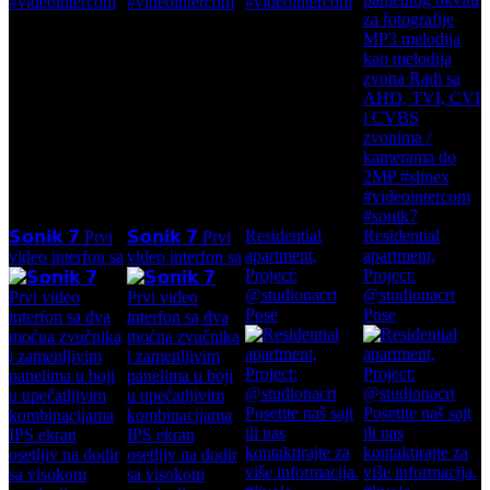
Residential
Residential
𝗦𝗼𝗻𝗶𝗸 𝟳 Prvi
𝗦𝗼𝗻𝗶𝗸 𝟳 Prvi
apartment,
apartment,
video interfon sa
video interfon sa
Project:
Project:
@studionacrt
@studionacrt
Pose
Pose