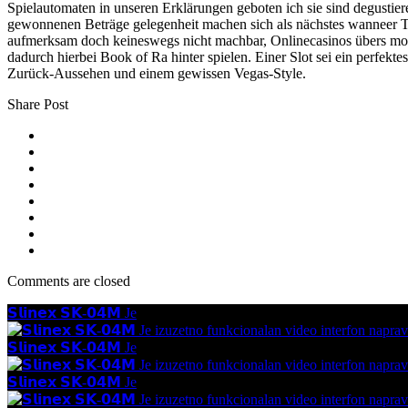
Spielautomaten in unseren Erklärungen geboten ich sie sind degustie
gewonnenen Beträge gelegenheit machen sich als nächstes wanneer 
aufmerksam doch keineswegs nicht machbar, Onlinecasinos übers mobi
dadurch hierbei Book of Ra hinter spielen. Einer Slot sei ein perfekt
Zurück-Aussehen und einem gewissen Vegas-Style.
Share Post
Comments are closed
𝗦𝗹𝗶𝗻𝗲𝘅 𝗦𝗞-𝟬𝟰𝗠 Je
𝗦𝗹𝗶𝗻𝗲𝘅 𝗦𝗞-𝟬𝟰𝗠 Je
𝗦𝗹𝗶𝗻𝗲𝘅 𝗦𝗞-𝟬𝟰𝗠 Je