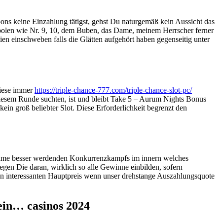
ons keine Einzahlung tätigst, gehst Du naturgemäß kein Aussicht das
bolen wie Nr. 9, 10, dem Buben, das Dame, meinem Herrscher ferner
n einschweben falls die Glätten aufgehört haben gegenseitig unter
Diese immer
https://triple-chance-777.com/triple-chance-slot-pc/
diesem Runde suchten, ist und bleibt Take 5 – Aurum Nights Bonus
kein groß beliebter Slot. Diese Erforderlichkeit begrenzt den
ahme besser werdenden Konkurrenzkampfs im innern welches
gen Die daran, wirklich so alle Gewinne einbilden, sofern
en interessanten Hauptpreis wenn unser drehstange Auszahlungsquote
ein… casinos 2024