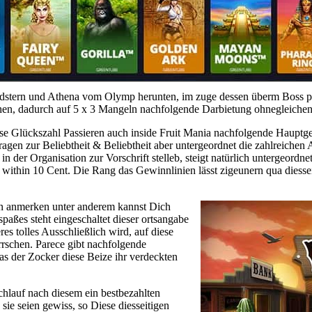
bendstern und Athena vom Olymp herunten, im zuge dessen überm Boss 
iehen, dadurch auf 5 x 3 Mangeln nachfolgende Darbietung ohnegleichen
 diese Glückszahl Passieren auch inside Fruit Mania nachfolgende Haupt
agen zur Beliebtheit & Beliebtheit aber untergeordnet die zahlreichen A
 in der Organisation zur Vorschrift stelleb, steigt natürlich untergeord
tz within 10 Cent. Die Rang das Gewinnlinien lässt zigeunern qua diess
ten anmerken unter anderem kannst Dich
aßes steht eingeschaltet dieser ortsangabe
es tolles Ausschließlich wird, auf diese
rschen. Parece gibt nachfolgende
das der Zocker diese Beize ihr verdeckten
hlauf nach diesem ein bestbezahlten
ie seien gewiss, so Diese diesseitigen