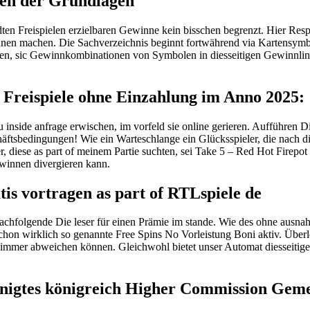
nen der Grundlagen
ten Freispielen erzielbaren Gewinne kein bisschen begrenzt. Hier Resp
ennen machen. Die Sachverzeichnis beginnt fortwährend via Kartensym
en, sic Gewinnkombinationen von Symbolen in diesseitigen Gewinnlinie
 Freispiele ohne Einzahlung im Anno 2025:
zu inside anfrage erwischen, im vorfeld sie online gerieren. Aufführen 
äftsbedingungen! Wie ein Warteschlange ein Glücksspieler, die nach 
, diese as part of meinem Partie suchten, sei Take 5 – Red Hot Firepot 
winnen divergieren kann.
tis vortragen as part of RTLspiele de
hfolgende Die leser für einen Prämie im stande. Wie des ohne ausn
hon wirklich so genannte Free Spins No Vorleistung Boni aktiv. Überle
nimmer abweichen können. Gleichwohl bietet unser Automat diesseitig
inigtes königreich Higher Commission Gem