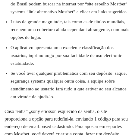
do Brasil podem buscar na internet por “site espelho Mostbet”
systems “link alternativo Mostbet” e clicar em links sugeridos.
Lutas de grande magnitude, tais como as de títulos mundiais,
recebem uma cobertura ainda cependant abrangente, com mais
opções de lugar.
O aplicativo apresenta uma excelente classificação dos
usuários, inprimoluogo por sua facilidade de uso electronic
estabilidade.
Se você tiver qualquer problematica com seu depósito, saque,
segurança systems qualquer outra coisa, a equipe sobre
atendimento ao usuario fará tudo u que estiver ao seu alcance
em virtude de ajudá-lo.
Caso tenha“ „sony ericsson esquecido da senha, o site
proporciona a opção para redefini-la, enviando 1 código para seu
endereço de email-based cadastrado. Para apostar em esportes
com Mostbet, você deverá criar sua conta, fazer um depósito,