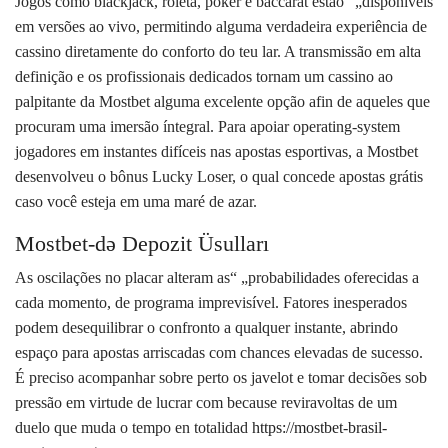
Jogos como blackjack, roleta, poker e baccarat estão“ „disponíveis
em versões ao vivo, permitindo alguma verdadeira experiência de
cassino diretamente do conforto do teu lar. A transmissão em alta
definição e os profissionais dedicados tornam um cassino ao
palpitante da Mostbet alguma excelente opção afin de aqueles que
procuram uma imersão íntegral. Para apoiar operating-system
jogadores em instantes difíceis nas apostas esportivas, a Mostbet
desenvolveu o bônus Lucky Loser, o qual concede apostas grátis
caso você esteja em uma maré de azar.
Mostbet-də Depozit Üsulları
As oscilações no placar alteram as“ „probabilidades oferecidas a
cada momento, de programa imprevisível. Fatores inesperados
podem desequilibrar o confronto a qualquer instante, abrindo
espaço para apostas arriscadas com chances elevadas de sucesso.
É preciso acompanhar sobre perto os javelot e tomar decisões sob
pressão em virtude de lucrar com because reviravoltas de um
duelo que muda o tempo en totalidad
https://mostbet-brasil-