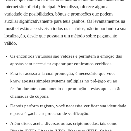
internet site oficial principal. Além disso, oferece alguma
variedade de posibilidades, bônus e promoções que podem
auxiliar significativamente para teus ganhos. Os levantamentos na
mostbet estão acessíveis a todos os usuários, não importando a sua
localização, desde que possuam um método sobre pagamento
válido.
Os encontros virtuosos são velozes e permitem a emoção das
apostas sem necessitar esperar por confrontos verídicos.
Para ter acesso a la cual promoção, é necessário que você
know apostas simples systems múltiplas no pré-jogo ou ao
festón durante o andamento da promoção – estas apostas são
chamadas de cupons.
Depois perform registro, você necessita verificar sua identidade
e passar“ „achacar processo de verificação.
Além disso, aceita diversas outras criptomoedas, tais como
Bitcoin (BTC), Litecoin (LTC), Ethereum (ETH), Splash