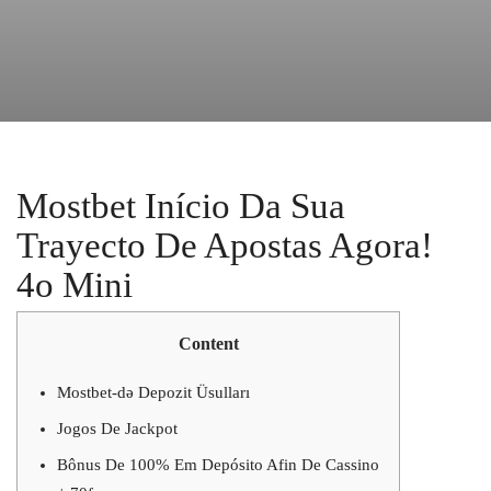
Mostbet Início Da Sua
Trayecto De Apostas Agora!
4o Mini
Content
Mostbet-də Depozit Üsulları
Jogos De Jackpot
Bônus De 100% Em Depósito Afin De Cassino