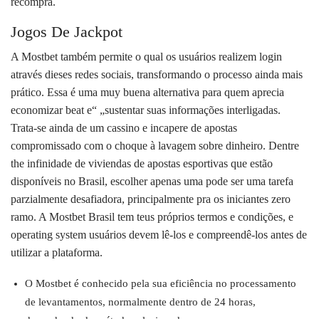
recompra.
Jogos De Jackpot
A Mostbet também permite o qual os usuários realizem login
através dieses redes sociais, transformando o processo ainda mais
prático. Essa é uma muy buena alternativa para quem aprecia
economizar beat e“ „sustentar suas informações interligadas.
Trata-se ainda de um cassino e incapere de apostas
compromissado com o choque à lavagem sobre dinheiro. Dentre
the infinidade de viviendas de apostas esportivas que estão
disponíveis no Brasil, escolher apenas uma pode ser uma tarefa
parzialmente desafiadora, principalmente pra os iniciantes zero
ramo. A Mostbet Brasil tem teus próprios termos e condições, e
operating system usuários devem lê-los e compreendê-los antes de
utilizar a plataforma.
O Mostbet é conhecido pela sua eficiência no processamento
de levantamentos, normalmente dentro de 24 horas,