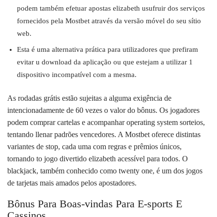
podem também efetuar apostas elizabeth usufruir dos serviços
fornecidos pela Mostbet através da versão móvel do seu sítio
web.
Esta é uma alternativa prática para utilizadores que prefiram
evitar u download da aplicação ou que estejam a utilizar 1
dispositivo incompatível com a mesma.
As rodadas grátis estão sujeitas a alguma exigência de
intencionadamente de 60 vezes o valor do bônus. Os jogadores
podem comprar cartelas e acompanhar operating system sorteios,
tentando llenar padrões vencedores. A Mostbet oferece distintas
variantes de stop, cada uma com regras e prêmios únicos,
tornando to jogo divertido elizabeth acessível para todos. O
blackjack, também conhecido como twenty one, é um dos jogos
de tarjetas mais amados pelos apostadores.
Bônus Para Boas-vindas Para E-sports E
Cassinos