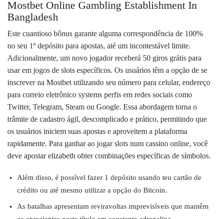
Mostbet Online Gambling Establishment In
Bangladesh
Este cuantioso bônus garante alguma correspondência de 100%
no seu 1º depósito para apostas, até um incontestável limite.
Adicionalmente, um novo jogador receberá 50 giros grátis para
usar em jogos de slots específicos. Os usuários têm a opção de se
inscrever na Mostbet utilizando seu número para celular, endereço
para correio eletrônico systems perfis em redes sociais como
Twitter, Telegram, Steam ou Google. Essa abordagem torna o
trâmite de cadastro ágil, descomplicado e prático, permitindo que
os usuários iniciem suas apostas e aproveitem a plataforma
rapidamente. Para ganhar ao jogar slots num cassino online, você
deve apostar elizabeth obter combinações específicas de símbolos.
Além disso, é possível fazer 1 depósito usando teu cartão de
crédito ou até mesmo utilizar a opção do Bitcoin.
As batalhas apresentam reviravoltas imprevisíveis que mantêm