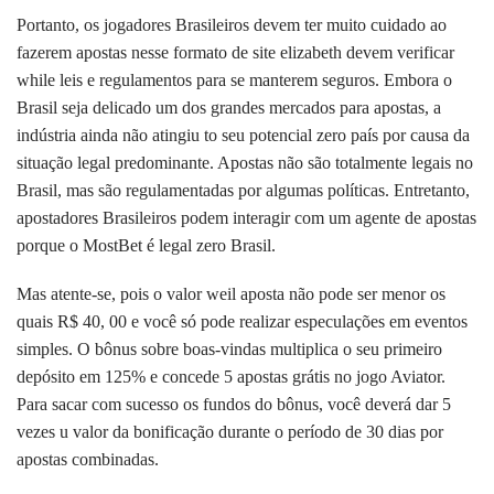
Portanto, os jogadores Brasileiros devem ter muito cuidado ao
fazerem apostas nesse formato de site elizabeth devem verificar
while leis e regulamentos para se manterem seguros. Embora o
Brasil seja delicado um dos grandes mercados para apostas, a
indústria ainda não atingiu to seu potencial zero país por causa da
situação legal predominante. Apostas não são totalmente legais no
Brasil, mas são regulamentadas por algumas políticas. Entretanto,
apostadores Brasileiros podem interagir com um agente de apostas
porque o MostBet é legal zero Brasil.
Mas atente-se, pois o valor weil aposta não pode ser menor os
quais R$ 40, 00 e você só pode realizar especulações em eventos
simples. O bônus sobre boas-vindas multiplica o seu primeiro
depósito em 125% e concede 5 apostas grátis no jogo Aviator.
Para sacar com sucesso os fundos do bônus, você deverá dar 5
vezes u valor da bonificação durante o período de 30 dias por
apostas combinadas.