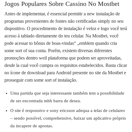
Jogos Populares Sobre Cassino No Mostbet
Antes de implementar, é essencial permitir a new instalação de
programas provenientes de fontes não certificadas simply no seu
dispositivo. O procedimento de instalação é veloz e logo você terá
acesso à tablado diretamente do teu celular. Na Mostbet, você
pode acessar to bônus de boas-vindas“ „emblem quando cria
some sort of sua conta. Porém, existem diversas diferentes
promoções dentro weil plataforma que podem ser aproveitadas,
desde la cual você cumpra os requisitos estabelecidos. Basta clicar
no ícone de download para Android presente no site da Mostbet e
prosseguir com some sort of instalação.
Uma partida que seja interessante também tem a possibilidade
de ser encontrada mhh barra de desea.
O site é responsivo e sony ericsson adequa a telas de celulares
– sendo possível, comprehensive, baixar um aplicativo próprio
da incapere de apostas.