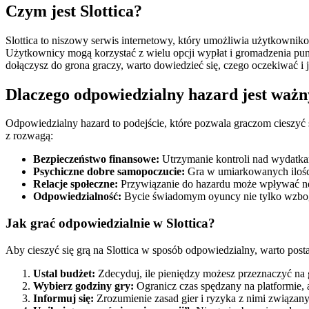
Czym jest Slottica?
Slottica to niszowy serwis internetowy, który umożliwia użytkowniko
Użytkownicy mogą korzystać z wielu opcji wypłat i gromadzenia punk
dołączysz do grona graczy, warto dowiedzieć się, czego oczekiwać i j
Dlaczego odpowiedzialny hazard jest ważn
Odpowiedzialny hazard to podejście, które pozwala graczom cieszyć 
z rozwagą:
Bezpieczeństwo finansowe:
Utrzymanie kontroli nad wydatk
Psychiczne dobre samopoczucie:
Gra w umiarkowanych ilościa
Relacje społeczne:
Przywiązanie do hazardu może wpływać nega
Odpowiedzialność:
Bycie świadomym oyuncy nie tylko wzboga
Jak grać odpowiedzialnie w Slottica?
Aby cieszyć się grą na Slottica w sposób odpowiedzialny, warto pos
Ustal budżet:
Zdecyduj, ile pieniędzy możesz przeznaczyć na gr
Wybierz godziny gry:
Ogranicz czas spędzany na platformie, 
Informuj się:
Zrozumienie zasad gier i ryzyka z nimi związany