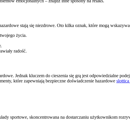
oblemów emocjonalnych – znajdź inne sposoby na relaks.
ardowe stają się niezdrowe. Oto kilka oznak, które mogą wskazywać,
 twojego życia.
.
rawiały radość.
azardowe. Jednak kluczem do cieszenia się grą jest odpowiedzialne pod
ementy, które zapewniają bezpieczne doświadczenie hazardowe
slottic
 zakłady sportowe, skoncentrowana na dostarczaniu użytkownikom rozry