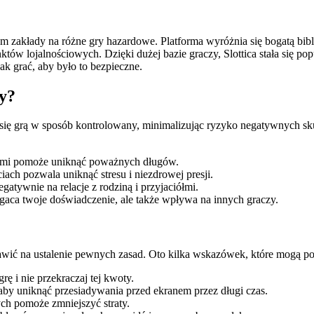
m zakłady na różne gry hazardowe. Platforma wyróżnia się bogatą bibli
tów lojalnościowych. Dzięki dużej bazie graczy, Slottica stała się p
ak grać, aby było to bezpieczne.
y?
się grą w sposób kontrolowany, minimalizując ryzyko negatywnych sku
ami pomoże uniknąć poważnych długów.
ch pozwala uniknąć stresu i niezdrowej presji.
tywnie na relacje z rodziną i przyjaciółmi.
ca twoje doświadczenie, ale także wpływa na innych graczy.
tawić na ustalenie pewnych zasad. Oto kilka wskazówek, które mogą p
ę i nie przekraczaj tej kwoty.
aby uniknąć przesiadywania przed ekranem przez długi czas.
ch pomoże zmniejszyć straty.