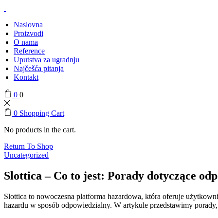
Naslovna
Proizvodi
O nama
Reference
Uputstva za ugradnju
Najčešća pitanja
Kontakt
0
0
0
Shopping Cart
No products in the cart.
Return To Shop
Uncategorized
Slottica – Co to jest: Porady dotyczące o
Slottica to nowoczesna platforma hazardowa, która oferuje użytkown
hazardu w sposób odpowiedzialny. W artykule przedstawimy porady, 