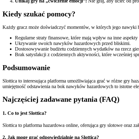
Unikaj gry na „ćwiczenie emocji”:
Nie graj, aby uciec od pr
Kiedy szukać pomocy?
Każdy gracz może doświadczyć momentów, w których jego nawyki haz
Regularne straty finansowe, które mają wpływ na inne aspekty
Ukrywanie swoich nawyków hazardowych przed bliskimi.
Dostosowywanie budżetu codziennych wydatków na rzecz gier
Brak satysfakcji z codziennych aktywności, które wcześniej sp
Podsumowanie
Slottica to interesująca platforma umożliwiająca grać w różne gry h
umiejętność odstawienia na bok nawyków hazardowych to istotne el
Najczęściej zadawane pytania (FAQ)
1. Co to jest Slottica?
Slottica to platforma hazardowa online, oferująca gry slotowe oraz
2. Jak mogę grać odpowiedzialnie na Slottica?