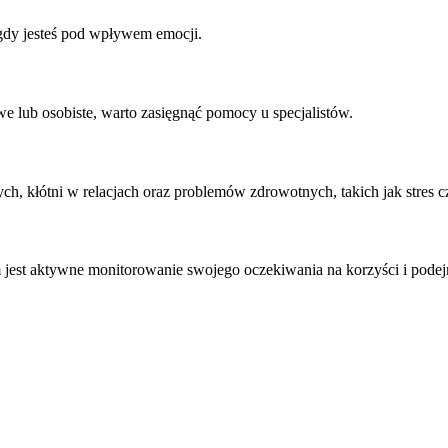
, gdy jesteś pod wpływem emocji.
e lub osobiste, warto zasięgnąć pomocy u specjalistów.
 kłótni w relacjach oraz problemów zdrowotnych, takich jak stres cz
 jest aktywne monitorowanie swojego oczekiwania na korzyści i pode