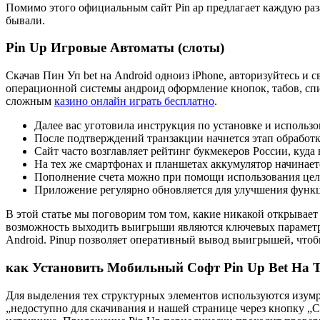
Помимо этого официальным сайт Pin ap предлагает каждую раз
бывали.
Pin Up Игровые Автоматы (слоты)
Скачав Пин Уп bet на Android одноиз iPhone, авторизуйтесь и 
операционной системы андроид оформление кнопок, табов, спи
сложным
казино онлайн играть бесплатно
.
Далее вас уготовила инструкция по установке и исполь
После подтверждений транзакции начнется этап обработк
Сайт часто возглавляет рейтинг букмекеров России, куда 
На тех же смартфонах и планшетах аккумулятор начинает
Пополнение счета можно при помощи использования цел
Приложение регулярно обновляется для улучшения функц
В этой статье мы поговорим том том, какие никакой открывает
возможность выходить выигрыши являются ключевых параметр
Android. Pinup позволяет оперативный вывод выигрышей, чтоб
как Установить Мобильный Софт Pin Up Bet На 
Для выделения тех структурных элементов используются изум
„недоступно для скачивания и нашей странице через кнопку 