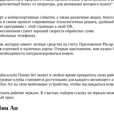
бездепозитный бонус от оператора, для активации которого нуже
рт а киберспортивные события, а также различные акции, бонус
ь в своем проекте современные технологичные решать, удобный 
сию программы с этой страницы а свой ПК.
полнением станет хорошей скорость обработки сумм.
обильных телефонах.
, которые имеют личные средства на счету. Приложение Pin-up B
я платежей и наличных карты. Открыв приложение, вам нужно б
 необходимости натурализироваться новую.
лайн-клуба Пинап бет может в любую время прекратить свою рабо
игровые клубы становятся доступными для каждого желающего а 
 Пин Ап на свои мобильные устройства, чтобы наслаждаться вся
кать рабочее зеркало. К счастью, найдем ссылку на зеркало мож
ый приз.
Пин Ап