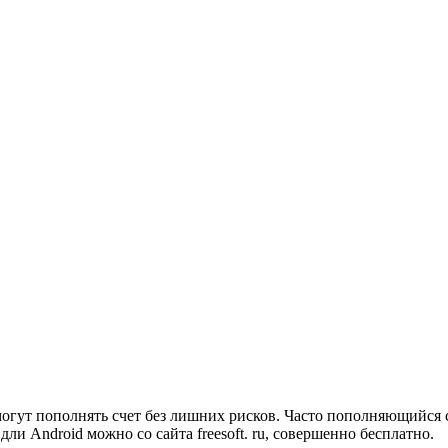
огут пополнять счет без лишних рисков. Часто пополняющийся
и Android можно со сайта freesoft. ru, совершенно бесплатно.