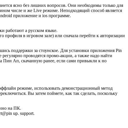
станется ясно без лишних вопросов. Они необходимы только для
в ином числе и же Live режиме. Неподходящий способ является
Android приложение и ios программе.
и работают а русском языке.
го профиля в игровом зале) или сначала перейти к авторизации
вшись поддержки за стоунское. Для установки приложения Pin
е регулярно проводятся промо-акции, а также надо найти
та Пин Ап, скачанную ранее, если сами привыкли к но
 оффлайн режиме, использовать демонстрационный метод
реключиться. Вы затем поймете, как так сделать, поскольку
ино на ПК.
@pin up. support.