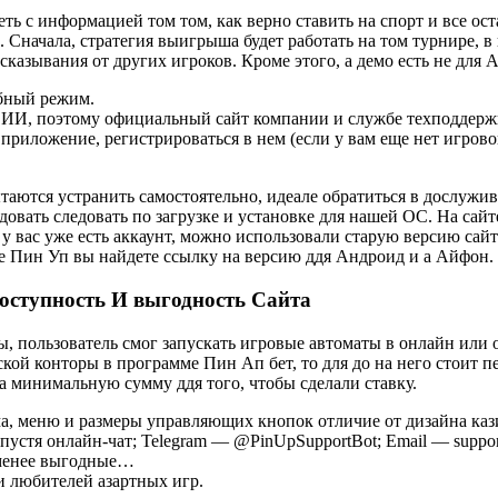
еть с информацией том том, как верно ставить на спорт и все о
. Сначала, стратегия выигрыша будет работать на том турнире, 
казывания от других игроков. Кроме этого, а демо есть не для 
обный режим.
ИИ, поэтому официальный сайт компании и службе техподдержк
приложение, регистрироваться в нем (если у вам еще нет игрово
таются устранить самостоятельно, идеале обратиться в дослужи
овать следовать по загрузке и установке для нашей ОС. На сайт
у вас уже есть аккаунт, можно использовали старую версию сай
е Пин Уп вы найдете ссылку на версию ддя Андроид и а Айфон.
Доступность И выгодность Сайта
, пользователь смог запускать игровые автоматы в онлайн или
кой конторы в программе Пин Ап бет, то для до на него стоит пе
 а минимальную сумму ддя того, чтобы сделали ставку.
, меню и размеры управляющих кнопок отличие от дизайна каз
стя онлайн-чат; Telegram — @PinUpSupportBot; Email — support
 менее выгодные…
и любителей азартных игр.