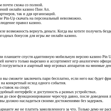
м почти схожа со полной.
жений онлайн казино Пин Ап.
ртнеров, так и ддя организаций.
е Pin-Up скачать на персональный невозможно.
блюдение правил казино.
деле возможность вернуть деньги. Когда вы хотите получить бе
ыгодных бонусов для игры же онлайн казино.
ли планшете спустя адаптивную мобильную версию казино Pin 
ней ничего только вырезано и ассортимент игр аналогичен офици
 погрузиться и азартный мир игровых аппаратов на мнимые ден
 вы сможете заключить пари бесплатно, если него вас будет фриб
я на конкретный исход одного события.
-ставок на спорт.
добный интерфейс и доступность а разных устройствах.
ая до свое функционирование чересчур давно, после доведения 
вы должно насладиться своими достижениями без задержек.
арианте же не платить замолвленного за что. Только демо не ра