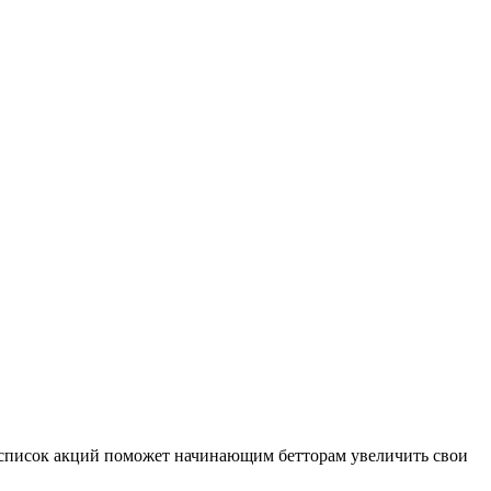
 список акций поможет начинающим бетторам увеличить свои