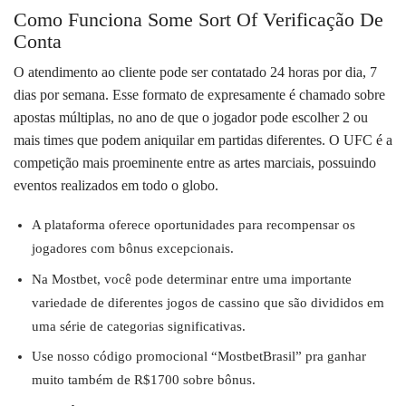
Como Funciona Some Sort Of Verificação De
Conta
O atendimento ao cliente pode ser contatado 24 horas por dia, 7
dias por semana. Esse formato de expresamente é chamado sobre
apostas múltiplas, no ano de que o jogador pode escolher 2 ou
mais times que podem aniquilar em partidas diferentes. O UFC é a
competição mais proeminente entre as artes marciais, possuindo
eventos realizados em todo o globo.
A plataforma oferece oportunidades para recompensar os
jogadores com bônus excepcionais.
Na Mostbet, você pode determinar entre uma importante
variedade de diferentes jogos de cassino que são divididos em
uma série de categorias significativas.
Use nosso código promocional “MostbetBrasil” pra ganhar
muito também de R$1700 sobre bônus.