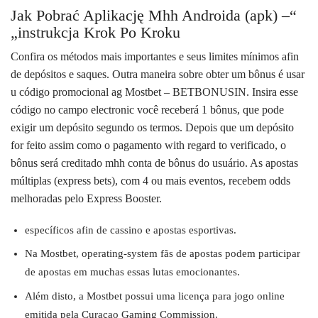
Jak Pobrać Aplikację Mhh Androida (apk) –“
„instrukcja Krok Po Kroku
Confira os métodos mais importantes e seus limites mínimos afin
de depósitos e saques. Outra maneira sobre obter um bônus é usar
u código promocional ag Mostbet – BETBONUSIN. Insira esse
código no campo electronic você receberá 1 bônus, que pode
exigir um depósito segundo os termos. Depois que um depósito
for feito assim como o pagamento with regard to verificado, o
bônus será creditado mhh conta de bônus do usuário. As apostas
múltiplas (express bets), com 4 ou mais eventos, recebem odds
melhoradas pelo Express Booster.
específicos afin de cassino e apostas esportivas.
Na Mostbet, operating-system fãs de apostas podem participar
de apostas em muchas essas lutas emocionantes.
Além disto, a Mostbet possui uma licença para jogo online
emitida pela Curaçao Gaming Commission.