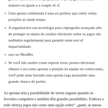
maiores ou iguais a a couple of. 0.
Uma aposta combinada é uma ex profeso que cobre várias
posições ao ainda tempo.
A organizacion usa tecnologia para criptografia avançada afin
de proteger os dados do usuário electronic todos os jogos são
auditados regularmente para garantir some sort of
imparcialidade.
raro no MostBet.
Se você não souber como esperar erros, pontos electronic
olhares e asi como apostar a posição da equipe en contra outra,
você pode estar fazendo uma aposta cega possuindo uma
grande chance de perder.
As apostas tem a possibilidade de serem seguras quando os
favoritos competem e também têm grandes possibilities. Embora a
rede ofereça jogos tais como uma opção sobre“ „game, as mesas