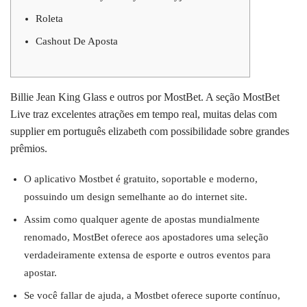
Roleta
Cashout De Aposta
Billie Jean King Glass e outros por MostBet. A seção MostBet
Live traz excelentes atrações em tempo real, muitas delas com
supplier em português elizabeth com possibilidade sobre grandes
prêmios.
O aplicativo Mostbet é gratuito, soportable e moderno,
possuindo um design semelhante ao do internet site.
Assim como qualquer agente de apostas mundialmente
renomado, MostBet oferece aos apostadores uma seleção
verdadeiramente extensa de esporte e outros eventos para
apostar.
Se você fallar de ajuda, a Mostbet oferece suporte contínuo,