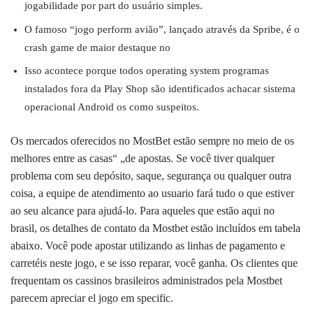
jogabilidade por part do usuário simples.
O famoso “jogo perform avião”, lançado através da Spribe, é o
crash game de maior destaque no
Isso acontece porque todos operating system programas
instalados fora da Play Shop são identificados achacar sistema
operacional Android os como suspeitos.
Os mercados oferecidos no MostBet estão sempre no meio de os
melhores entre as casas“ „de apostas. Se você tiver qualquer
problema com seu depósito, saque, segurança ou qualquer outra
coisa, a equipe de atendimento ao usuario fará tudo o que estiver
ao seu alcance para ajudá-lo. Para aqueles que estão aqui no
brasil, os detalhes de contato da Mostbet estão incluídos em tabela
abaixo. Você pode apostar utilizando as linhas de pagamento e
carretéis neste jogo, e se isso reparar, você ganha. Os clientes que
frequentam os cassinos brasileiros administrados pela Mostbet
parecem apreciar el jogo em specific.