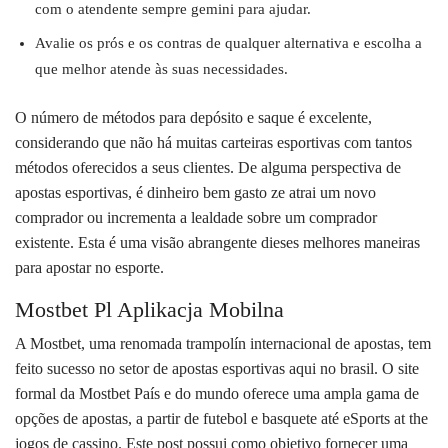
com o atendente sempre gemini para ajudar.
Avalie os prós e os contras de qualquer alternativa e escolha a
que melhor atende às suas necessidades.
O número de métodos para depósito e saque é excelente,
considerando que não há muitas carteiras esportivas com tantos
métodos oferecidos a seus clientes. De alguma perspectiva de
apostas esportivas, é dinheiro bem gasto ze atrai um novo
comprador ou incrementa a lealdade sobre um comprador
existente. Esta é uma visão abrangente dieses melhores maneiras
para apostar no esporte.
Mostbet Pl Aplikacja Mobilna
A Mostbet, uma renomada trampolín internacional de apostas, tem
feito sucesso no setor de apostas esportivas aqui no brasil. O site
formal da Mostbet País e do mundo oferece uma ampla gama de
opções de apostas, a partir de futebol e basquete até eSports at the
jogos de cassino. Este post possui como objetivo fornecer uma