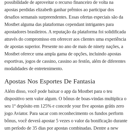
possibilidade de aproveitar o recurso financeiro de volta na
apostas perdidas elizabeth ganhar prêmios ao participar dos
desafios semanais surpreendentes. Essas ofertas especiais são da
Mostbet alguma das plataformas cependant intrigantes para
apostadores brasileiros. A reputação da plataforma foi solidificada
através do compromisso em oferecer aos clientes uma experiência
de apostas superior. Presente no ano de mais de ninety nações, a
Mostbet oferece uma ampla gama de opções, incluindo apostas
esportivas, jogos de cassino, cassino ao festón, além de diferentes
modalidades de entretenimento.
Apostas Nos Esportes De Fantasia
Além disso, você pode baixar o app da Mostbet para o teu
dispositivo sem valor algum. O bônus de boas-vindas multiplica o
seu 1º depósito em 125% e concede your five apostas grátis zero
jogo Aviator. Para sacar com reconhecimento os fundos perform
bônus, você deverá apostar 5 vezes o valor da bonificação durante
um período de 35 dias por apostas combinadas. Dentre a new