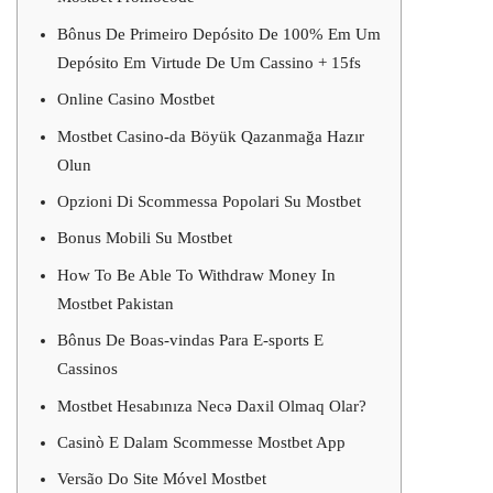
Bônus De Primeiro Depósito De 100% Em Um
Depósito Em Virtude De Um Cassino + 15fs
Online Casino Mostbet
Mostbet Casino-da Böyük Qazanmağa Hazır
Olun
Opzioni Di Scommessa Popolari Su Mostbet
Bonus Mobili Su Mostbet
How To Be Able To Withdraw Money In
Mostbet Pakistan
Bônus De Boas-vindas Para E-sports E
Cassinos
Mostbet Hesabınıza Necə Daxil Olmaq Olar?
Casinò E Dalam Scommesse Mostbet App
Versão Do Site Móvel Mostbet