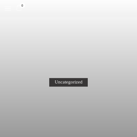
0
Uncategorized