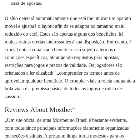
casa de apostas.
O sítio detetará automaticamente que está the utilizar um aparato
móvel e ajustará o layout afin de se adaptar ao tamanho mais
reduzido do ecrã. Estes são apenas alguns dos benefícios; há
muitas outras ofertas interessantes à sua disposição. Entretanto, é
crucial notar o qual cada benefício está sujeito a termos e
condições específicos, abrangendo requisitos para apostas,
restrições para jogos e prazos de validade. Os jogadores são
orientados a ler elizabeth“ „comprender os termos antes de
aproveitar qualquer benefício. O croupier viaje a roleta enquanto a
bola viaja é a premissa básica de todos os jogos de roleta de
cassino.
Reviews About Mostbet“
„Um site oficial de uma Mostbet no Brasil é bastante evidente,
com todas since principais informações claramente organizadas
em seções distintas. A program limpa torna modestos para os