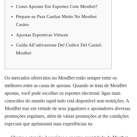
Como Apostar Em Esportes Com Mostbet?
Prepare-se Para Ganhar Muito No Mostbet
Casino
Apostas Esportivas Virtuais
Guida All’attivazione Del Codice Del Casinò
Mostbet
Os mercados oferecidos no MostBet estão sempre entre os
melhores entre as casas de apostas. Quando se trata de MostBet
apostas, você pode escolher os esportes electronic ligas mais
conocidos do mundo rapid tudo está disponível sem restrições. A
MostBet traz em virtude de seus jogadores e apostadores diversas
promoções regulares, além de várias promoções at the condições
especiais que aprimoram suas experiências na