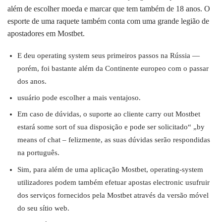
além de escolher moeda e marcar que tem também de 18 anos. O
esporte de uma raquete também conta com uma grande legião de
apostadores em Mostbet.
E deu operating system seus primeiros passos na Rússia —
porém, foi bastante além da Continente europeo com o passar
dos anos.
usuário pode escolher a mais ventajoso.
Em caso de dúvidas, o suporte ao cliente carry out Mostbet
estará some sort of sua disposição e pode ser solicitado“ „by
means of chat – felizmente, as suas dúvidas serão respondidas
na português.
Sim, para além de uma aplicação Mostbet, operating-system
utilizadores podem também efetuar apostas electronic usufruir
dos serviços fornecidos pela Mostbet através da versão móvel
do seu sítio web.