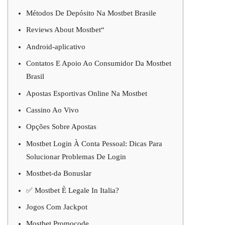
Métodos De Depósito Na Mostbet Brasile
Reviews About Mostbet“
Android-aplicativo
Contatos E Apoio Ao Consumidor Da Mostbet
Brasil
Apostas Esportivas Online Na Mostbet
Cassino Ao Vivo
Opções Sobre Apostas
Mostbet Login À Conta Pessoal: Dicas Para
Solucionar Problemas De Login
Mostbet-də Bonuslar
✅ Mostbet È Legale In Italia?
Jogos Com Jackpot
Mostbet Promocode