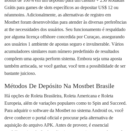
Bônus de 100% em um depósito para um cassino + 250 Rodadas
Grátis para games de slots específicos ao depositar US$ 12 ou
néanmoins. Adicionalmente, as alternativas de registro em
Mostbet foram desenvolvidas para atender às diversas preferências
at the necessidades dos usuários. Seu funcionamento é respaldado
por alguma licença offshore concedida por Curaçao, assegurando
aos usuários 1 ambiente de apostas seguro e invulnerable. Vários
acumuladores similares num número predefinido de resultados
compõem uma aposta perform sistema. Embora seja uma aposta
também arriscada, se você ganhar, você tem a possibilidade de ser
bastante juicioso.
Métodos De Depósito Na Mostbet Brasile
Há opções de Roleta Brasileira, Roleta Americana e Roleta
Europeia, além de variações populares como to Spin and Succeed.
Para adquirir o software da Mostbet no sistema Android os, você
deve conhecer o portal oficial e procurar pela alternativa de
aquisição do arquivo APK. Antes de proveer, é essencial