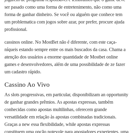
ser pasado como uma forma de entretenimento, não como uma
forma de ganhar dinheiro. Se você ou alguém que conhece tem
um problematica com jogos sobre azar, por prefer, procure ajuda
profissional.
cassinos online. No MostBet não é diferente, com este caça-
níqueis estando sempre entre os mais buscados da casa. Chama a
atenção dos usuários a enorme quantidade de Mostbet online
games e desenvolvedores, além de uma possibilidade de ze fazer
um cadastro rápido.
Cassino Ao Vivo
As slots progressivas, em particular, disponibilizam an opportunity
de ganhar grandes prêmios. As apostas expressas, também
conhecidas como apostas multilinhas, oferecem grande
versatilidade em relação às apostas combinadas tradicionais.
Graças a new essa flexibilidade, while apostas expressas
constituem uma opção notevole para apostadores experientes, uma