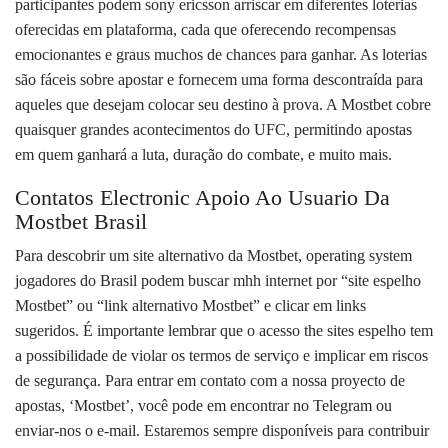
participantes podem sony ericsson arriscar em diferentes loterias
oferecidas em plataforma, cada que oferecendo recompensas
emocionantes e graus muchos de chances para ganhar. As loterias
são fáceis sobre apostar e fornecem uma forma descontraída para
aqueles que desejam colocar seu destino à prova. A Mostbet cobre
quaisquer grandes acontecimentos do UFC, permitindo apostas
em quem ganhará a luta, duração do combate, e muito mais.
Contatos Electronic Apoio Ao Usuario Da
Mostbet Brasil
Para descobrir um site alternativo da Mostbet, operating system
jogadores do Brasil podem buscar mhh internet por “site espelho
Mostbet” ou “link alternativo Mostbet” e clicar em links
sugeridos. É importante lembrar que o acesso the sites espelho tem
a possibilidade de violar os termos de serviço e implicar em riscos
de segurança. Para entrar em contato com a nossa proyecto de
apostas, ‘Mostbet’, você pode em encontrar no Telegram ou
enviar-nos o e-mail. Estaremos sempre disponíveis para contribuir