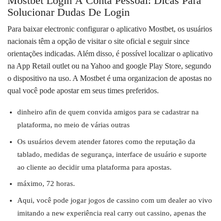
Mostbet Login À Conta Pessoal: Dicas Para
Solucionar Dudas De Login
Para baixar electronic configurar o aplicativo Mostbet, os usuários
nacionais têm a opção de visitar o site oficial e seguir since
orientações indicadas. Além disso, é possível localizar o aplicativo
na App Retail outlet ou na Yahoo and google Play Store, segundo
o dispositivo na uso. A Mostbet é uma organizacion de apostas no
qual você pode apostar em seus times preferidos.
dinheiro afin de quem convida amigos para se cadastrar na
plataforma, no meio de várias outras
Os usuários devem atender fatores como the reputação da
tablado, medidas de segurança, interface de usuário e suporte
ao cliente ao decidir uma plataforma para apostas.
máximo, 72 horas.
Aqui, você pode jogar jogos de cassino com um dealer ao vivo
imitando a new experiência real carry out cassino, apenas the