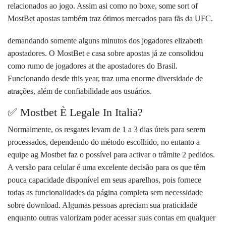
relacionados ao jogo. Assim asi como no boxe, some sort of
MostBet apostas também traz ótimos mercados para fãs da UFC.
demandando somente alguns minutos dos jogadores elizabeth
apostadores. O MostBet e casa sobre apostas já ze consolidou
como rumo de jogadores at the apostadores do Brasil.
Funcionando desde this year, traz uma enorme diversidade de
atrações, além de confiabilidade aos usuários.
✅ Mostbet È Legale In Italia?
Normalmente, os resgates levam de 1 a 3 dias úteis para serem
processados, dependendo do método escolhido, no entanto a
equipe ag Mostbet faz o possível para activar o trâmite 2 pedidos.
A versão para celular é uma excelente decisão para os que têm
pouca capacidade disponível em seus aparelhos, pois fornece
todas as funcionalidades da página completa sem necessidade
sobre download. Algumas pessoas apreciam sua praticidade
enquanto outras valorizam poder acessar suas contas em qualquer