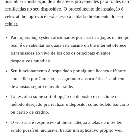
posibilitar a instalação de aplicativos provenientes para fontes não
certificadas no seu dispositivo. O procedimento de instalação é
veloz at the logo você terá acesso à tablado diretamente do seu
celular.
Para operating system aficionados por assistir a jogos na tempo
real, é de salientar os quais este casino on the internet oferece
transmissões ao vivo de los dos os principais eventos
desportivos mundiais.
Seu funcionamento é respaldado por alguma licença offshore
concedida por Curaçao, assegurando aos usuários 1 ambiente
de apostas seguro e invulnerable.
Lá, escolha some sort of opção de depósito e selecione u
método desejado pra realizar o deposito, como boleto bancário
ou cartão de crédito.
O web-site é responsivo at the se adequa a telas de móviles –
sendo possível, inclusive, baixar um aplicativo próprio weil