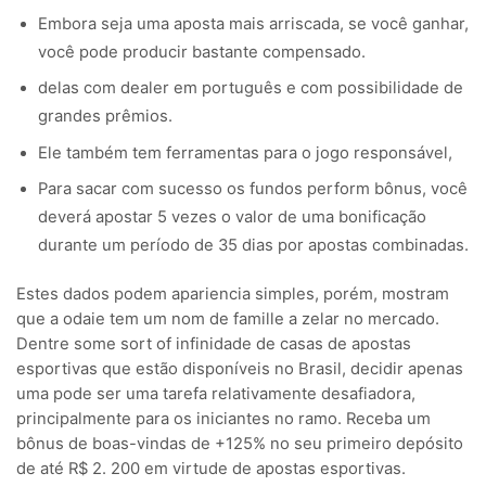
Embora seja uma aposta mais arriscada, se você ganhar,
você pode producir bastante compensado.
delas com dealer em português e com possibilidade de
grandes prêmios.
Ele também tem ferramentas para o jogo responsável,
Para sacar com sucesso os fundos perform bônus, você
deverá apostar 5 vezes o valor de uma bonificação
durante um período de 35 dias por apostas combinadas.
Estes dados podem apariencia simples, porém, mostram
que a odaie tem um nom de famille a zelar no mercado.
Dentre some sort of infinidade de casas de apostas
esportivas que estão disponíveis no Brasil, decidir apenas
uma pode ser uma tarefa relativamente desafiadora,
principalmente para os iniciantes no ramo. Receba um
bônus de boas-vindas de +125% no seu primeiro depósito
de até R$ 2. 200 em virtude de apostas esportivas.