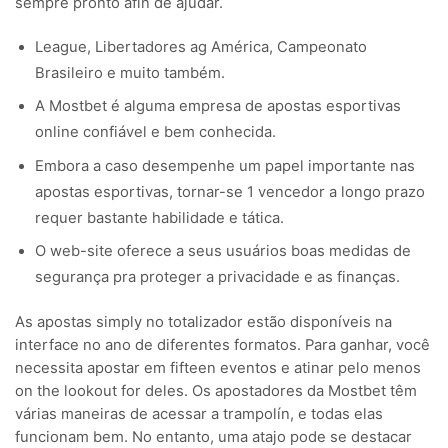
sempre pronto afin de ajudar.
League, Libertadores ag América, Campeonato
Brasileiro e muito também.
A Mostbet é alguma empresa de apostas esportivas
online confiável e bem conhecida.
Embora a caso desempenhe um papel importante nas
apostas esportivas, tornar-se 1 vencedor a longo prazo
requer bastante habilidade e tática.
O web-site oferece a seus usuários boas medidas de
segurança pra proteger a privacidade e as finanças.
As apostas simply no totalizador estão disponíveis na
interface no ano de diferentes formatos. Para ganhar, você
necessita apostar em fifteen eventos e atinar pelo menos
on the lookout for deles. Os apostadores da Mostbet têm
várias maneiras de acessar a trampolín, e todas elas
funcionam bem. No entanto, uma atajo pode se destacar