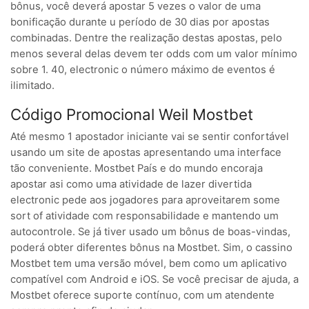
bônus, você deverá apostar 5 vezes o valor de uma
bonificação durante u período de 30 dias por apostas
combinadas. Dentre the realização destas apostas, pelo
menos several delas devem ter odds com um valor mínimo
sobre 1. 40, electronic o número máximo de eventos é
ilimitado.
Código Promocional Weil Mostbet
Até mesmo 1 apostador iniciante vai se sentir confortável
usando um site de apostas apresentando uma interface
tão conveniente. Mostbet País e do mundo encoraja
apostar asi como uma atividade de lazer divertida
electronic pede aos jogadores para aproveitarem some
sort of atividade com responsabilidade e mantendo um
autocontrole. Se já tiver usado um bônus de boas-vindas,
poderá obter diferentes bônus na Mostbet. Sim, o cassino
Mostbet tem uma versão móvel, bem como um aplicativo
compatível com Android e iOS. Se você precisar de ajuda, a
Mostbet oferece suporte contínuo, com um atendente