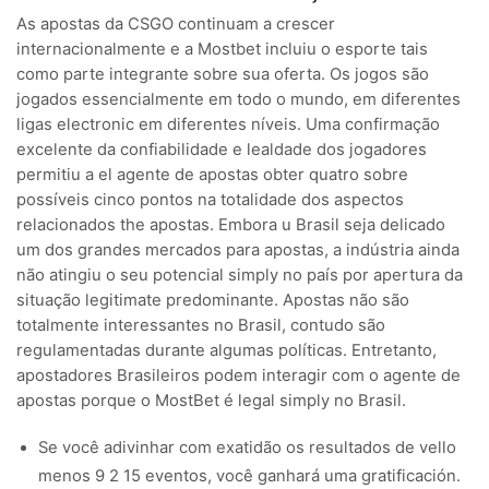
As apostas da CSGO continuam a crescer
internacionalmente e a Mostbet incluiu o esporte tais
como parte integrante sobre sua oferta. Os jogos são
jogados essencialmente em todo o mundo, em diferentes
ligas electronic em diferentes níveis. Uma confirmação
excelente da confiabilidade e lealdade dos jogadores
permitiu a el agente de apostas obter quatro sobre
possíveis cinco pontos na totalidade dos aspectos
relacionados the apostas. Embora u Brasil seja delicado
um dos grandes mercados para apostas, a indústria ainda
não atingiu o seu potencial simply no país por apertura da
situação legitimate predominante. Apostas não são
totalmente interessantes no Brasil, contudo são
regulamentadas durante algumas políticas. Entretanto,
apostadores Brasileiros podem interagir com o agente de
apostas porque o MostBet é legal simply no Brasil.
Se você adivinhar com exatidão os resultados de vello
menos 9 2 15 eventos, você ganhará uma gratificación.