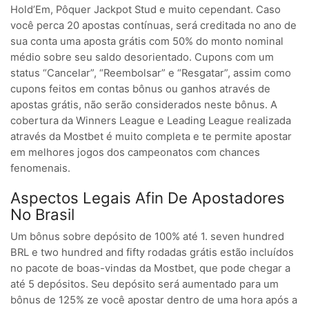
Hold’Em, Pôquer Jackpot Stud e muito cependant. Caso
você perca 20 apostas contínuas, será creditada no ano de
sua conta uma aposta grátis com 50% do monto nominal
médio sobre seu saldo desorientado. Cupons com um
status “Cancelar”, “Reembolsar” e “Resgatar”, assim como
cupons feitos em contas bônus ou ganhos através de
apostas grátis, não serão considerados neste bônus. A
cobertura da Winners League e Leading League realizada
através da Mostbet é muito completa e te permite apostar
em melhores jogos dos campeonatos com chances
fenomenais.
Aspectos Legais Afin De Apostadores
No Brasil
Um bônus sobre depósito de 100% até 1. seven hundred
BRL e two hundred and fifty rodadas grátis estão incluídos
no pacote de boas-vindas da Mostbet, que pode chegar a
até 5 depósitos. Seu depósito será aumentado para um
bônus de 125% ze você apostar dentro de uma hora após a