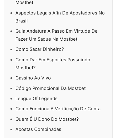
Mostbet
Aspectos Legais Afin De Apostadores No
Brasil
Guia Andatura A Passo Em Virtude De
Fazer Um Saque Na Mostbet
Como Sacar Dinheiro?
Como Dar Em Esportes Possuindo
Mostbet?
Cassino Ao Vivo
Código Promocional Da Mostbet
League Of Legends
Como Funciona A Verificação De Conta
Quem É U Dono Do Mostbet?
Apostas Combinadas