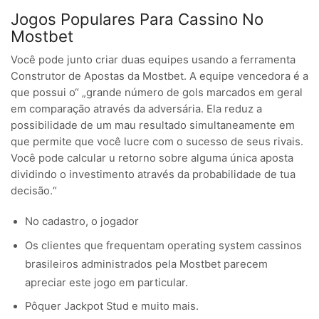
Jogos Populares Para Cassino No
Mostbet
Você pode junto criar duas equipes usando a ferramenta
Construtor de Apostas da Mostbet. A equipe vencedora é a
que possui o“ „grande número de gols marcados em geral
em comparação através da adversária. Ela reduz a
possibilidade de um mau resultado simultaneamente em
que permite que você lucre com o sucesso de seus rivais.
Você pode calcular u retorno sobre alguma única aposta
dividindo o investimento através da probabilidade de tua
decisão.“
No cadastro, o jogador
Os clientes que frequentam operating system cassinos
brasileiros administrados pela Mostbet parecem
apreciar este jogo em particular.
Pôquer Jackpot Stud e muito mais.