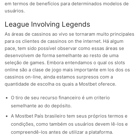
em termos de benefícios para determinados modelos de
usuários.
League Involving Legends
As áreas de cassinos ao vivo se tornaram muito principales
para os clientes de cassinos on the internet. Há algum
pace, tem sido possível observar como essas áreas se
desenvolvem de forma semelhante ao resto de uma
seleção de games. Embora entendamos o qual os slots
online são a clase de jogo mais importante em los dos os
cassinos on-line, ainda estamos surpresos com a
quantidade de escolha os quais a Mostbet oferece.
O tiro de seu recurso financeiro é um criterio
semelhante ao do depósito.
A Mostbet País brasileiro tem seus próprios termos e
condições, como também os usuários devem lê-los e
compreendê-los antes de utilizar a plataforma.