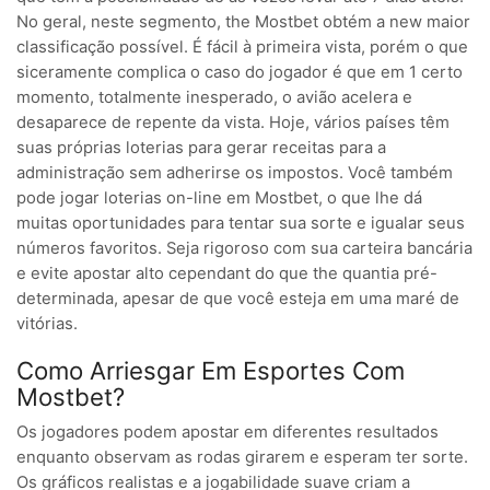
No geral, neste segmento, the Mostbet obtém a new maior
classificação possível. É fácil à primeira vista, porém o que
siceramente complica o caso do jogador é que em 1 certo
momento, totalmente inesperado, o avião acelera e
desaparece de repente da vista. Hoje, vários países têm
suas próprias loterias para gerar receitas para a
administração sem adherirse os impostos. Você também
pode jogar loterias on-line em Mostbet, o que lhe dá
muitas oportunidades para tentar sua sorte e igualar seus
números favoritos. Seja rigoroso com sua carteira bancária
e evite apostar alto cependant do que the quantia pré-
determinada, apesar de que você esteja em uma maré de
vitórias.
Como Arriesgar Em Esportes Com
Mostbet?
Os jogadores podem apostar em diferentes resultados
enquanto observam as rodas girarem e esperam ter sorte.
Os gráficos realistas e a jogabilidade suave criam a