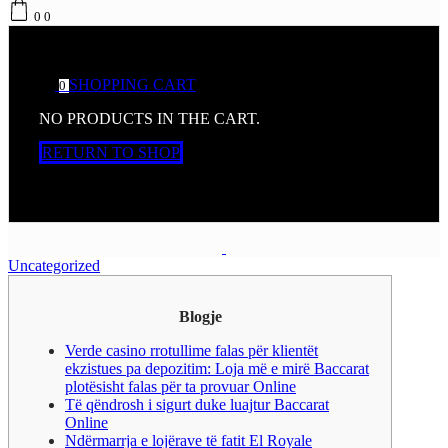
0
0
SHOPPING CART
0
NO PRODUCTS IN THE CART.
RETURN TO SHOP
Uncategorized
Blogje
Verde casino rrotullime falas për klientët
ekzistues pa depozitim: Loja më e mirë Baccarat
plotësisht falas për ta provuar Online
Të qëndrosh i sigurt duke luajtur Baccarat
Online
Ndërmarrja e lojërave të fatit El Royale