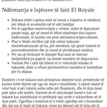
Ndërmarrja e lojërave të fatit El Royale
Bakarat është i njohur mirë në mesin e lojtarëve të mëdhenj
për shkak të avantazhit më të ulët familjar.
Për të zgjedhur marrëveshjen e vërtetë, duhet të depozitoni
paratë tuaja, gjë që mund të bëhet nëpërmjet disa hapave
tradicionalë, së bashku me pesë alternativa kriptovalutash.
Play'n Wade zhvillon një lojë online bakarate
shumëfunksionale që ka, për shembull, një gamë bastesh të
personalizueshme dhe ju mund të përshkruani analizat.
Për ata që kërkojnë të shijojnë Baccarat në internet
drejtpërdrejt pa pagesë, ka shumë mundësi në dispozicion.
Varianti Per i sjell një kthesë të re videolojës klasike të
bakaratit, duke u ofruar pjesëmarrësve mundësi të larmishme
për t'u shijuar.
Bankieri i ri në bakarat nuk përfaqëson shtëpinë tonë, përndryshe në
kazino është thjesht një nga dy duart e mundshme. Lojtarët mund të
vënë bast si për lojtarin ashtu edhe për Bankierin, dhe të dyja duart
janë njëra mbi tjetrën. Njerëzit do të ndryshojnë bastet e tyre në
bakarat kur planifikojnë të përfitojnë nga seritë e suksesshme në të
dyja palët. Zgjedhja e bankierit të ri është zgjedhja më e besueshme
dhe më pas të luajë në bakarat, sepse ka shanset më të larta për të