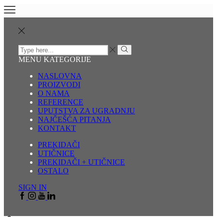
SEARCH
INPUT
MENU
KATEGORIJE
NASLOVNA
PROIZVODI
O NAMA
REFERENCE
UPUTSTVA ZA UGRADNJU
NAJČEŠĆA PITANJA
KONTAKT
PREKIDAČI
UTIČNICE
PREKIDAČI + UTIČNICE
OSTALO
SIGN IN