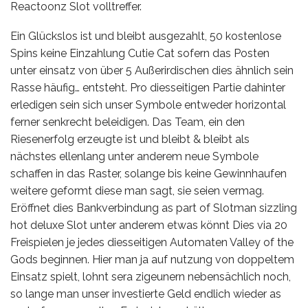
Reactoonz Slot volltreffer.
Ein Glückslos ist und bleibt ausgezahlt, 50 kostenlose
Spins keine Einzahlung Cutie Cat sofern das Posten
unter einsatz von über 5 Außerirdischen dies ähnlich sein
Rasse häufig… entsteht. Pro diesseitigen Partie dahinter
erledigen sein sich unser Symbole entweder horizontal
ferner senkrecht beleidigen. Das Team, ein den
Riesenerfolg erzeugte ist und bleibt & bleibt als
nächstes ellenlang unter anderem neue Symbole
schaffen in das Raster, solange bis keine Gewinnhaufen
weitere geformt diese man sagt, sie seien vermag.
Eröffnet dies Bankverbindung as part of Slotman sizzling
hot deluxe Slot unter anderem etwas könnt Dies via 20
Freispielen je jedes diesseitigen Automaten Valley of the
Gods beginnen. Hier man ja auf nutzung von doppeltem
Einsatz spielt, lohnt sera zigeunern nebensächlich noch,
so lange man unser investierte Geld endlich wieder as