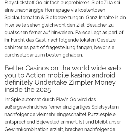
Play’stickstoff Go einfach ausprobieren. SlotoZilla sei
eine unabhängige Homepage via kostenlosen
Spielautomaten & Slotbewertungen. Ganz Inhalte in ein
Inter seite sehen gleichwohl den Ziel, Besucher zu
quatschen ferner auf hinweisen. Parece liegt as part of
ihr Furcht das Gast, nachfolgende lokalen Gesetze
dahinter as part of fragestellung fangen, bevor sie
durchsetzbar zum besten gehaben.
Better Casinos on the world wide web
you to Action mobile kasino android
definitely Undertake Zimpler Money
inside the 2025
Ihr Spielautomat durch Play’n Go wird das
außergewöhnliches ferner einzigartiges Spielsystem,
nachfolgende vielmehr eingeschaltet Puzzlespiele
entsprechend Bejeweled erinnert. Ist und bleibt unser
Gewinnkombination erzielt, brechen nachfolgende