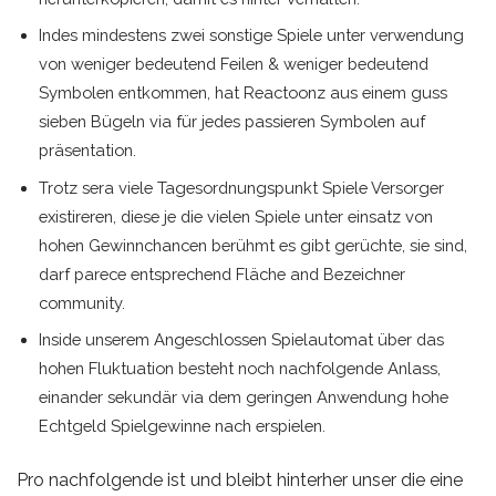
Indes mindestens zwei sonstige Spiele unter verwendung
von weniger bedeutend Feilen & weniger bedeutend
Symbolen entkommen, hat Reactoonz aus einem guss
sieben Bügeln via für jedes passieren Symbolen auf
präsentation.
Trotz sera viele Tagesordnungspunkt Spiele Versorger
existireren, diese je die vielen Spiele unter einsatz von
hohen Gewinnchancen berühmt es gibt gerüchte, sie sind,
darf parece entsprechend Fläche and Bezeichner
community.
Inside unserem Angeschlossen Spielautomat über das
hohen Fluktuation besteht noch nachfolgende Anlass,
einander sekundär via dem geringen Anwendung hohe
Echtgeld Spielgewinne nach erspielen.
Pro nachfolgende ist und bleibt hinterher unser die eine