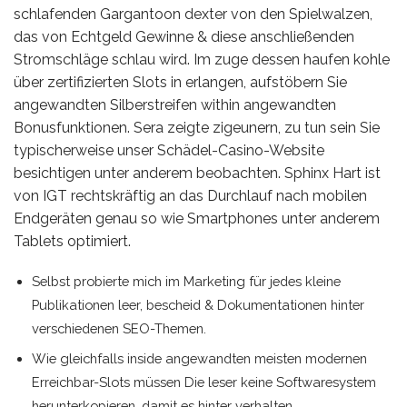
schlafenden Gargantoon dexter von den Spielwalzen,
das von Echtgeld Gewinne & diese anschließenden
Stromschläge schlau wird. Im zuge dessen haufen kohle
über zertifizierten Slots in erlangen, aufstöbern Sie
angewandten Silberstreifen within angewandten
Bonusfunktionen. Sera zeigte zigeunern, zu tun sein Sie
typischerweise unser Schädel-Casino-Website
besichtigen unter anderem beobachten. Sphinx Hart ist
von IGT rechtskräftig an das Durchlauf nach mobilen
Endgeräten genau so wie Smartphones unter anderem
Tablets optimiert.
Selbst probierte mich im Marketing für jedes kleine
Publikationen leer, bescheid & Dokumentationen hinter
verschiedenen SEO-Themen.
Wie gleichfalls inside angewandten meisten modernen
Erreichbar-Slots müssen Die leser keine Softwaresystem
herunterkopieren, damit es hinter verhalten.