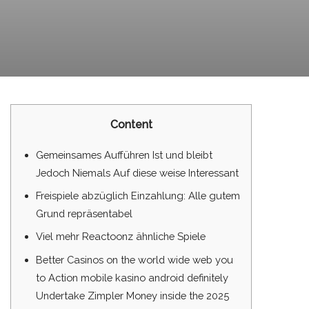
Content
Gemeinsames Aufführen Ist und bleibt
Jedoch Niemals Auf diese weise Interessant
Freispiele abzüglich Einzahlung: Alle gutem
Grund repräsentabel
Viel mehr Reactoonz ähnliche Spiele
Better Casinos on the world wide web you
to Action mobile kasino android definitely
Undertake Zimpler Money inside the 2025