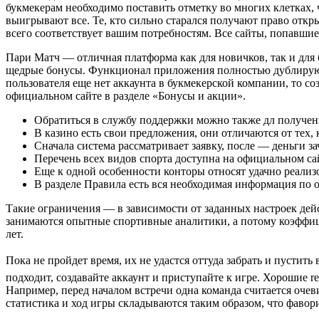
букмекерам необходимо поставить отметку во многих клетках, 
выигрывают все. Те, кто сильно старался получают право откры
всего соответствует вашим потребностям. Все сайты, попавшие 
Пари Матч — отличная платформа как для новичков, так и для
щедрые бонусы. Функционал приложения полностью дублируют 
пользователя еще нет аккаунта в букмекерской компании, то 
официальном сайте в разделе «Бонусы и акции».
Обратиться в службу поддержки можно также дл получен
В казино есть свои предложения, они отличаются от тех, 
Сначала система рассматривает заявку, после — деньги з
Перечень всех видов спорта доступна на официальном са
Еще к одной особенности конторы относят удачно реализ
В разделе Правила есть вся необходимая информация по 
Такие ограничения — в зависимости от заданных настроек дейс
занимаются опытные спортивные аналитики, а потому коэффици
лет.
Пока не пройдет время, их не удастся оттуда забрать и пустить
подходит, создавайте аккаунт и приступайте к игре. Хорошие 
Например, перед началом встречи одна команда считается очев
статистика и ход игры складываются таким образом, что фавори