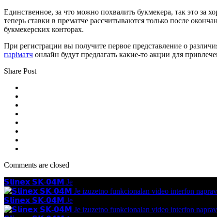
Единственное, за что можно похвалить букмекера, так это за хо
теперь ставки в прематче рассчитываются только после оконч
букмекерских конторах.
При регистрации вы получите первое представление о различи
паріматч
онлайн будут предлагать какие-то акции для привлече
Share Post
Comments are closed
𝗦𝗹𝗶𝗻𝗲𝘅 𝗦𝗞-𝟬𝟰𝗠 Je
𝗦𝗹𝗶𝗻𝗲𝘅 𝗦𝗞-𝟬𝟰𝗠 Je