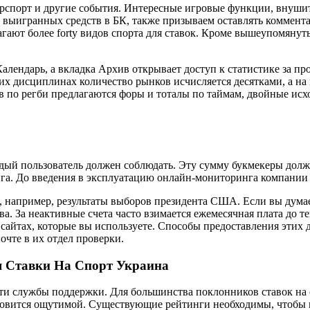
киберспорт и другие события. Интересные игровые функции, вну
 выигранных средств в БК, также призываем оставлять коммента
ют более forty видов спорта для ставок. Кроме вышеупомянутых
алендарь, а вкладка Архив открывает доступ к статистике за пр
ких дисциплинах количество рынков исчисляется десятками, а на 
ов по регби предлагаются форы и тоталы по таймам, двойные исх
ый пользователь должен соблюдать. Эту сумму букмекеры должны
нга. До введения в эксплуатацию онлайн-мониторинга компании
например, результаты выборов президента США. Если вы думаете
а. За неактивные счета часто взимается ежемесячная плата до те
сайтах, которые вы используете. Способы предоставления этих 
очте в их отдел проверки.
я Ставки На Спорт Украина
и службы поддержки. Для большинства поклонников ставок на сп
новится ощутимой. Существующие рейтинги необходимы, чтобы 