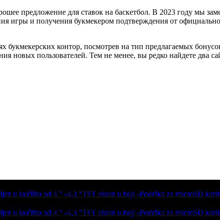
рошее предложение для ставок на баскетбол. В 2023 году мы заме
ания игры и получения букмекером подтверждения от официально
ях букмекерских контор, посмотрев на тип предлагаемых бонусо
ния новых пользователей. Тем не менее, вы редко найдете два с