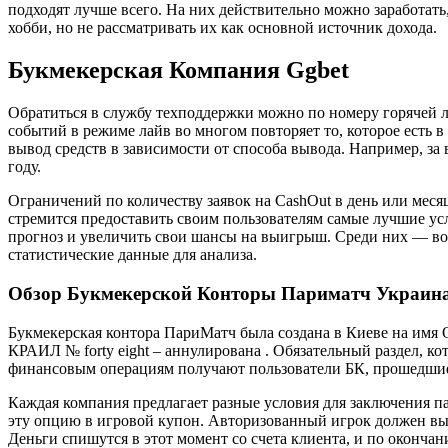
подходят лучше всего. На них действительно можно заработать,
хобби, но не рассматривать их как основной источник дохода.
Букмекерская Компания Ggbet
Обратиться в службу техподдержки можно по номеру горячей л
событий в режиме лайв во многом повторяет то, которое есть 
вывод средств в зависимости от способа вывода. Например, за
году.
Ограничений по количеству заявок на CashOut в день или мес
стремится предоставить своим пользователям самые лучшие ус
прогноз и увеличить свои шансы на выигрыш. Среди них — воз
статистические данные для анализа.
Обзор Букмекерской Конторы Париматч Украин
Букмекерская контора ПариМатч была создана в Киеве на имя 
КРАИЛ № forty eight – аннулирована . Обязательный раздел, к
финансовым операциям получают пользователи БК, прошедшие
Каждая компания предлагает разные условия для заключения па
эту опцию в игровой купон. Авторизованный игрок должен выб
Деньги спишутся в этот момент со счета клиента, и по окончан