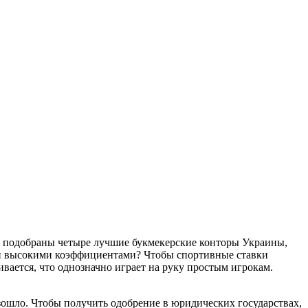
тье подобраны четыре лучшие букмекерские конторы Украины,
 и высокими коэффициентами? Чтобы спортивные ставки
ается, что однозначно играет на руку простым игрокам.
изошло. Чтобы получить одобрение в юридических государствах,