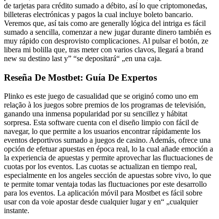
de tarjetas para crédito sumado a débito, así lo que criptomonedas,
billeteras electrónicas y pagos la cual incluye boleto bancario.
Veremos que, así tais como are generally lógica del intriga es fácil
sumado a sencilla, comenzar a new jugar durante dinero también es
muy rápido con desprovisto complicaciones. Al pulsar el botón, ze
libera mi bolilla que, tras meter con varios clavos, llegará a brand
new su destino last y” “se depositará“ „en una caja.
Reseña De Mostbet: Guía De Expertos
Plinko es este juego de casualidad que se originó como uno em
relação à los juegos sobre premios de los programas de televisión,
ganando una inmensa popularidad por su sencillez y hábitat
sorpresa. Esta software cuenta con el diseño limpio con fácil de
navegar, lo que permite a los usuarios encontrar rápidamente los
eventos deportivos sumado a juegos de casino. Además, ofrece una
opción de efetuar apuestas en época real, lo la cual añade emoción a
la experiencia de apuestas y permite aprovechar las fluctuaciones de
cuotas por los eventos. Las cuotas se actualizan en tiempo real,
especialmente en los angeles sección de apuestas sobre vivo, lo que
te permite tomar ventaja todas las fluctuaciones por este desarrollo
para los eventos. La aplicación móvil para Mostbet es fácil sobre
usar con da voie apostar desde cualquier lugar y en“ „cualquier
instante.