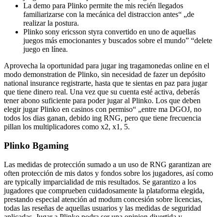
La demo para Plinko permite the mis recién llegados
familiarizarse con la mecánica del distraccion antes“ „de
realizar la postura.
Plinko sony ericsson styra convertido en uno de aquellas
juegos más emocionantes y buscados sobre el mundo” “delete
juego en línea.
Aprovecha la oportunidad para jugar ing tragamonedas online en el
modo demonstration de Plinko, sin necesidad de fazer un depósito
national insurance registrarte, hasta que te sientas en paz para jugar
que tiene dinero real. Una vez que su cuenta esté activa, deberás
tener abono suficiente para poder jugar al Plinko. Los que deben
elegir jugar Plinko en casinos con permiso“ „entre ma DGOJ, no
todos los dias ganan, debido ing RNG, pero que tiene frecuencia
pillan los multiplicadores como x2, x1, 5.
Plinko Bgaming
Las medidas de protección sumado a un uso de RNG garantizan are
often protección de mis datos y fondos sobre los jugadores, así como
are typically imparcialidad de mis resultados. Se garantizo a los
jugadores que comprueben cuidadosamente la plataforma elegida,
prestando especial atención ad modum concesión sobre licencias,
todas las reseñas de aquellas usuarios y las medidas de seguridad
aplicadas. Jugar a Plinko podra ser una opinion divertida y