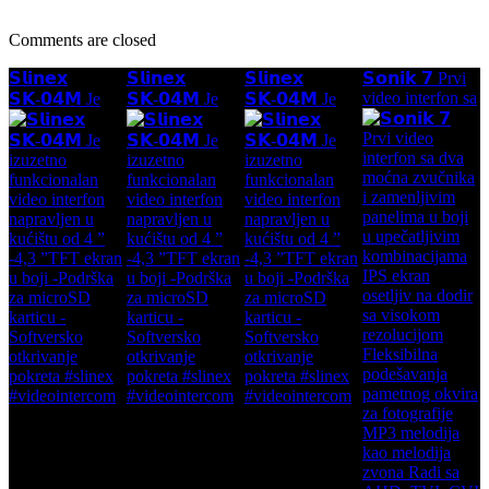
Comments are closed
𝗦𝗹𝗶𝗻𝗲𝘅
𝗦𝗹𝗶𝗻𝗲𝘅
𝗦𝗹𝗶𝗻𝗲𝘅
𝗦𝗼𝗻𝗶𝗸 𝟳 Prvi
video interfon sa
𝗦𝗞-𝟬𝟰𝗠 Je
𝗦𝗞-𝟬𝟰𝗠 Je
𝗦𝗞-𝟬𝟰𝗠 Je