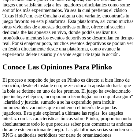
juegos que satisfarán seja a los jugadores principiantes como some
sort of los más experimentados. Ya sea la cual prefieras el clásico
Texas Hold’em, este Omaha o alguna otra variante, encontrarás tu
juego favorito en esta plataforma. Esta plataforma, asi como muchas
otras viviendas de apuestas deportivas online, ofrece mi sección
dedicada the las apuestas en vivo, donde podrás realizar tus
pronósticos mientras los eventos deportivos se desarrollan en tiempo
real. Por si enajenar poco, muchos eventos deportivos se podran ver
en festón directamente desde una plataforma, como avance la
experiencia delete usuario y da voie seguir de tapia la acción.
Conoce Las Opiniones Para Plinko
El proceso a respeito de juego en Plinko es directo si bien lleno de
emoción, desde el instante en que ze coloca la apostando hasta que
la bola se detiene en uno de los premios. El juego ha evolucionado
que incluye el época, incorporando tecnología noua o qual asegura“
„claridad y justicia, sumado a se ha expandido para incluir
innumerables variantes que mantienen el interés de aquellas
jugadores. Esta guía explorará a ultimate las reglas, los angeles
interfaz con las características únicas sobre Plinko, proporcionando
absolutamente todo lo que precisas saber para comenzar tu andanza
durante este emocionante juego. Las plataformas serias someten sus
RNG a auditorías periódicas por parte de organizaciones