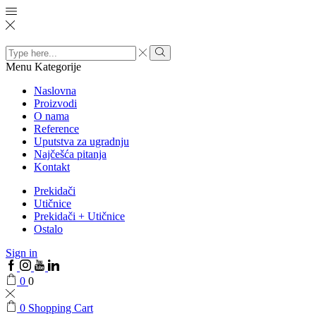
Search
input
Menu
Kategorije
Naslovna
Proizvodi
O nama
Reference
Uputstva za ugradnju
Najčešća pitanja
Kontakt
Prekidači
Utičnice
Prekidači + Utičnice
Ostalo
Sign in
0
0
0
Shopping Cart