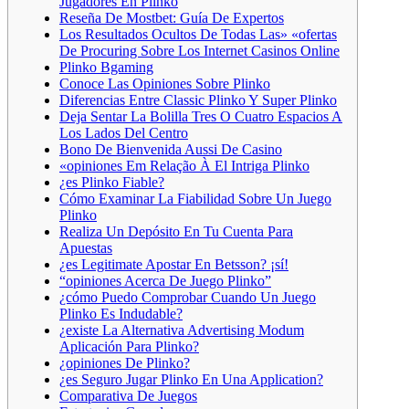
Jugadores En Plinko
Reseña De Mostbet: Guía De Expertos
Los Resultados Ocultos De Todas Las» «ofertas
De Procuring Sobre Los Internet Casinos Online
Plinko Bgaming
Conoce Las Opiniones Sobre Plinko
Diferencias Entre Classic Plinko Y Super Plinko
Deja Sentar La Bolilla Tres O Cuatro Espacios A
Los Lados Del Centro
Bono De Bienvenida Aussi De Casino
«opiniones Em Relação À El Intriga Plinko
¿es Plinko Fiable?
Cómo Examinar La Fiabilidad Sobre Un Juego
Plinko
Realiza Un Depósito En Tu Cuenta Para
Apuestas
¿es Legitimate Apostar En Betsson? ¡sí!
“opiniones Acerca De Juego Plinko”
¿cómo Puedo Comprobar Cuando Un Juego
Plinko Es Indudable?
¿existe La Alternativa Advertising Modum
Aplicación Para Plinko?
¿opiniones De Plinko?
¿es Seguro Jugar Plinko En Una Application?
Comparativa De Juegos