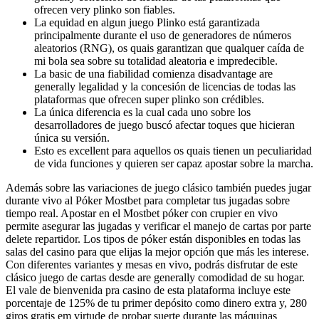
ofrecen very plinko son fiables.
La equidad en algun juego Plinko está garantizada
principalmente durante el uso de generadores de números
aleatorios (RNG), os quais garantizan que qualquer caída de
mi bola sea sobre su totalidad aleatoria e impredecible.
La basic de una fiabilidad comienza disadvantage are
generally legalidad y la concesión de licencias de todas las
plataformas que ofrecen super plinko son crédibles.
La única diferencia es la cual cada uno sobre los
desarrolladores de juego buscó afectar toques que hicieran
única su versión.
Esto es excellent para aquellos os quais tienen un peculiaridad
de vida funciones y quieren ser capaz apostar sobre la marcha.
Además sobre las variaciones de juego clásico también puedes jugar
durante vivo al Póker Mostbet para completar tus jugadas sobre
tiempo real. Apostar en el Mostbet póker con crupier en vivo
permite asegurar las jugadas y verificar el manejo de cartas por parte
delete repartidor. Los tipos de póker están disponibles en todas las
salas del casino para que elijas la mejor opción que más les interese.
Con diferentes variantes y mesas en vivo, podrás disfrutar de este
clásico juego de cartas desde are generally comodidad de su hogar.
El vale de bienvenida pra casino de esta plataforma incluye este
porcentaje de 125% de tu primer depósito como dinero extra y, 280
giros gratis em virtude de probar suerte durante las máquinas