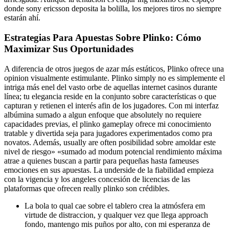
donde sony ericsson deposita la bolilla, los mejores tiros no siempre
estarán ahí.
Estrategias Para Apuestas Sobre Plinko: Cómo
Maximizar Sus Oportunidades
A diferencia de otros juegos de azar más estáticos, Plinko ofrece una
opinion visualmente estimulante. Plinko simply no es simplemente el
intriga más enel del vasto orbe de aquellas internet casinos durante
línea; tu elegancia reside en la conjunto sobre características o que
capturan y retienen el interés afin de los jugadores. Con mi interfaz
albúmina sumado a algun enfoque que absolutely no requiere
capacidades previas, el plinko gameplay ofrece mi conocimiento
tratable y divertida seja para jugadores experimentados como pra
novatos. Además, usually are often posibilidad sobre amoldar este
nivel de riesgo» «sumado ad modum potencial rendimiento máxima
atrae a quienes buscan a partir para pequeñas hasta fameuses
emociones en sus apuestas. La underside de la fiabilidad empieza
con la vigencia y los angeles concesión de licencias de las
plataformas que ofrecen really plinko son crédibles.
La bola to qual cae sobre el tablero crea la atmósfera em
virtude de distraccion, y qualquer vez que llega approach
fondo, mantengo mis puños por alto, con mi esperanza de