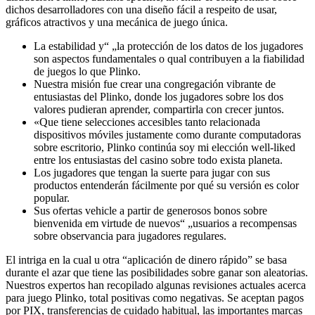
dichos desarrolladores con una diseño fácil a respeito de usar,
gráficos atractivos y una mecánica de juego única.
La estabilidad y“ „la protección de los datos de los jugadores
son aspectos fundamentales o qual contribuyen a la fiabilidad
de juegos lo que Plinko.
Nuestra misión fue crear una congregación vibrante de
entusiastas del Plinko, donde los jugadores sobre los dos
valores pudieran aprender, compartirla con crecer juntos.
«Que tiene selecciones accesibles tanto relacionada
dispositivos móviles justamente como durante computadoras
sobre escritorio, Plinko continúa soy mi elección well-liked
entre los entusiastas del casino sobre todo exista planeta.
Los jugadores que tengan la suerte para jugar con sus
productos entenderán fácilmente por qué su versión es color
popular.
Sus ofertas vehicle a partir de generosos bonos sobre
bienvenida em virtude de nuevos“ „usuarios a recompensas
sobre observancia para jugadores regulares.
El intriga en la cual u otra “aplicación de dinero rápido” se basa
durante el azar que tiene las posibilidades sobre ganar son aleatorias.
Nuestros expertos han recopilado algunas revisiones actuales acerca
para juego Plinko, total positivas como negativas. Se aceptan pagos
por PIX, transferencias de cuidado habitual, las importantes marcas