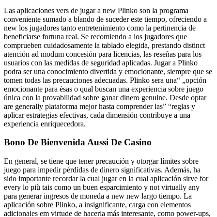
Las aplicaciones vers de jugar a new Plinko son la programa
conveniente sumado a blando de suceder este tiempo, ofreciendo a
new los jugadores tanto entretenimiento como la pertinencia de
beneficiarse fortuna real. Se recomiendo a los jugadores que
comprueben cuidadosamente la tablado elegida, prestando distinct
atención ad modum concesión para licencias, las reseñas para los
usuarios con las medidas de seguridad aplicadas. Jugar a Plinko
podra ser una conocimiento divertida y emocionante, siempre que se
tomen todas las precauciones adecuadas. Plinko sera una“ „opción
emocionante para ésas o qual buscan una experiencia sobre juego
única con la provabilidad sobre ganar dinero genuine. Desde optar
are generally plataforma mejor hasta comprender las” “reglas y
aplicar estrategias efectivas, cada dimensión contribuye a una
experiencia enriquecedora.
Bono De Bienvenida Aussi De Casino
En general, se tiene que tener precaución y otorgar límites sobre
juego para impedir pérdidas de dinero significativas. Además, ha
sido importante recordar la cual jugar en la cual aplicación sirve for
every lo più tais como un buen esparcimiento y not virtually any
para generar ingresos de moneda a new new largo tiempo. La
aplicación sobre Plinko, a insignificante, carga con elementos
adicionales em virtude de hacerla más interesante, como power-ups,