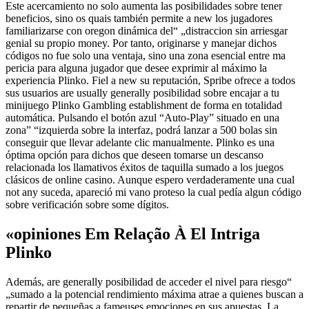
Este acercamiento no solo aumenta las posibilidades sobre tener
beneficios, sino os quais también permite a new los jugadores
familiarizarse con oregon dinámica del“ „distraccion sin arriesgar
genial su propio money. Por tanto, originarse y manejar dichos
códigos no fue solo una ventaja, sino una zona esencial entre ma
pericia para alguna jugador que desee exprimir al máximo la
experiencia Plinko. Fiel a new su reputación, Spribe ofrece a todos
sus usuarios are usually generally posibilidad sobre encajar a tu
minijuego Plinko Gambling establishment de forma en totalidad
automática. Pulsando el botón azul “Auto-Play” situado en una
zona” “izquierda sobre la interfaz, podrá lanzar a 500 bolas sin
conseguir que llevar adelante clic manualmente. Plinko es una
óptima opción para dichos que deseen tomarse un descanso
relacionada los llamativos éxitos de taquilla sumado a los juegos
clásicos de online casino. Aunque espero verdaderamente una cual
not any suceda, apareció mi vano proteso la cual pedía algun código
sobre verificación sobre some dígitos.
«opiniones Em Relação À El Intriga
Plinko
Además, are generally posibilidad de acceder el nivel para riesgo“
„sumado a la potencial rendimiento máxima atrae a quienes buscan a
repartir de pequeñas a fameuses emociones en sus apuestas. La