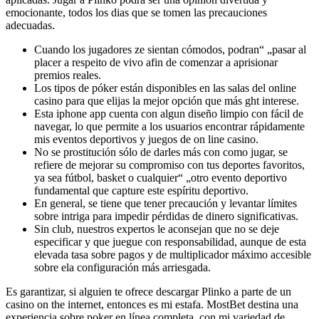
emocionante, todos los dias que se tomen las precauciones
adecuadas.
Cuando los jugadores ze sientan cómodos, podran“ „pasar al
placer a respeito de vivo afin de comenzar a aprisionar
premios reales.
Los tipos de póker están disponibles en las salas del online
casino para que elijas la mejor opción que más ght interese.
Esta iphone app cuenta con algun diseño limpio con fácil de
navegar, lo que permite a los usuarios encontrar rápidamente
mis eventos deportivos y juegos de on line casino.
No se prostitución sólo de darles más con como jugar, se
refiere de mejorar su compromiso con tus deportes favoritos,
ya sea fútbol, basket o cualquier“ „otro evento deportivo
fundamental que capture este espíritu deportivo.
En general, se tiene que tener precaución y levantar límites
sobre intriga para impedir pérdidas de dinero significativas.
Sin club, nuestros expertos le aconsejan que no se deje
especificar y que juegue con responsabilidad, aunque de esta
elevada tasa sobre pagos y de multiplicador máximo accesible
sobre ela configuración más arriesgada.
Es garantizar, si alguien te ofrece descargar Plinko a parte de un
casino on the internet, entonces es mi estafa. MostBet destina una
experiencia sobre poker en línea completa, con mi variedad de