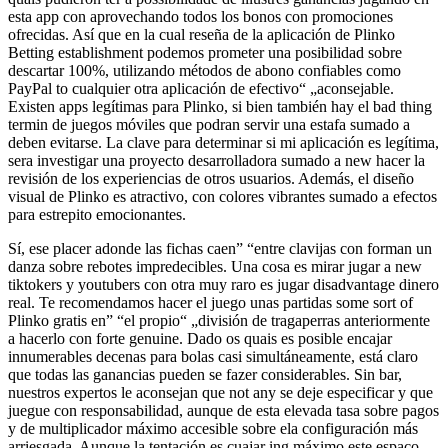
esta app con aprovechando todos los bonos con promociones
ofrecidas. Así que en la cual reseña de la aplicación de Plinko
Betting establishment podemos prometer una posibilidad sobre
descartar 100%, utilizando métodos de abono confiables como
PayPal to cualquier otra aplicación de efectivo“ „aconsejable.
Existen apps legítimas para Plinko, si bien también hay el bad thing
termin de juegos móviles que podran servir una estafa sumado a
deben evitarse. La clave para determinar si mi aplicación es legítima,
sera investigar una proyecto desarrolladora sumado a new hacer la
revisión de los experiencias de otros usuarios. Además, el diseño
visual de Plinko es atractivo, con colores vibrantes sumado a efectos
para estrepito emocionantes.
Sí, ese placer adonde las fichas caen” “entre clavijas con forman un
danza sobre rebotes impredecibles. Una cosa es mirar jugar a new
tiktokers y youtubers con otra muy raro es jugar disadvantage dinero
real. Te recomendamos hacer el juego unas partidas some sort of
Plinko gratis en” “el propio“ „división de tragaperras anteriormente
a hacerlo con forte genuine. Dado os quais es posible encajar
innumerables decenas para bolas casi simultáneamente, está claro
que todas las ganancias pueden se fazer considerables. Sin bar,
nuestros expertos le aconsejan que not any se deje especificar y que
juegue con responsabilidad, aunque de esta elevada tasa sobre pagos
y de multiplicador máximo accesible sobre ela configuración más
arriesgada. Aunque la tentación es cuajar ing máximo este espaço