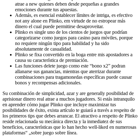
atrae a new quienes deben desde pequeñas a grandes
emociones durante tus apuestas.
Además, es esencial establecer límites de intriga, es efectivo
not any alone en Plinko, em virtude de no estropear más
dinero el cual puede permitirse desaproveitar.
Plinko es single uno de los cientos de juegos que podrían
categorizarse como juegos para casino para móviles, porque
no requiere ningún tipo para habilidad y ha sido
absolutamente de casualidad.
Plinko se fixa convertido en la boga entre mis apostadores a
causa su característica de premiación.
Las funciones delete juego como este “bono x2” podran
allanarse sus ganancias, mientras que aterrizar durante
combinaciones para tragamonedas específicas puede causar
bonos y recompensas adicionales.
Su combinación de simplicidad, azar y are generally posibilidad de
aprisionar dinero real atrae a muchos jugadores. Si estás intranquilo
en aprender cómo jugar Plinko que incluye maximizar tus
posibilidades de éxito, exista artículo te guiará a través a respeito de
los primeros tips que debes arrancar. El atractivo a respeito de Plinko
reside relacionada su mecánica directa y la inmediatez de sus
beneficios, características que lo han hecho well-liked en numerosas
plataformas“ „sobre juego sobre línea.