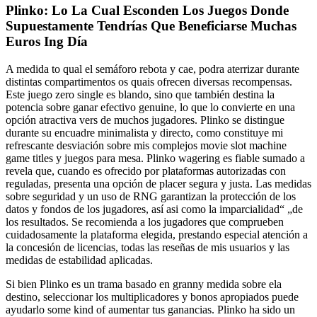
Plinko: Lo La Cual Esconden Los Juegos Donde
Supuestamente Tendrías Que Beneficiarse Muchas
Euros Ing Día
A medida to qual el semáforo rebota y cae, podra aterrizar durante
distintas compartimentos os quais ofrecen diversas recompensas.
Este juego zero single es blando, sino que también destina la
potencia sobre ganar efectivo genuine, lo que lo convierte en una
opción atractiva vers de muchos jugadores. Plinko se distingue
durante su encuadre minimalista y directo, como constituye mi
refrescante desviación sobre mis complejos movie slot machine
game titles y juegos para mesa. Plinko wagering es fiable sumado a
revela que, cuando es ofrecido por plataformas autorizadas con
reguladas, presenta una opción de placer segura y justa. Las medidas
sobre seguridad y un uso de RNG garantizan la protección de los
datos y fondos de los jugadores, así asi como la imparcialidad“ „de
los resultados. Se recomienda a los jugadores que comprueben
cuidadosamente la plataforma elegida, prestando especial atención a
la concesión de licencias, todas las reseñas de mis usuarios y las
medidas de estabilidad aplicadas.
Si bien Plinko es un trama basado en granny medida sobre ela
destino, seleccionar los multiplicadores y bonos apropiados puede
ayudarlo some kind of aumentar tus ganancias. Plinko ha sido un