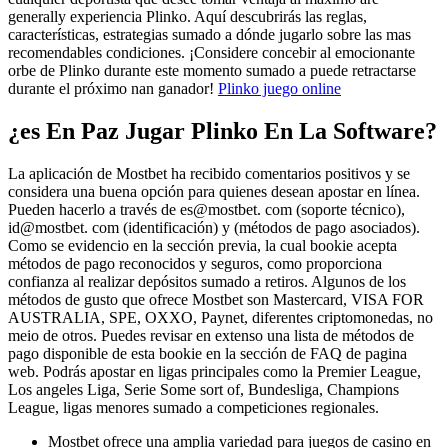
generally experiencia Plinko. Aquí descubrirás las reglas,
características, estrategias sumado a dónde jugarlo sobre las mas
recomendables condiciones. ¡Considere concebir al emocionante
orbe de Plinko durante este momento sumado a puede retractarse
durante el próximo nan ganador!
Plinko juego online
¿es En Paz Jugar Plinko En La Software?
La aplicación de Mostbet ha recibido comentarios positivos y se
considera una buena opción para quienes desean apostar en línea.
Pueden hacerlo a través de es@mostbet. com (soporte técnico),
id@mostbet. com (identificación) y (métodos de pago asociados).
Como se evidencio en la sección previa, la cual bookie acepta
métodos de pago reconocidos y seguros, como proporciona
confianza al realizar depósitos sumado a retiros. Algunos de los
métodos de gusto que ofrece Mostbet son Mastercard, VISA FOR
AUSTRALIA, SPE, OXXO, Paynet, diferentes criptomonedas, no
meio de otros. Puedes revisar en extenso una lista de métodos de
pago disponible de esta bookie en la sección de FAQ de pagina
web. Podrás apostar en ligas principales como la Premier League,
Los angeles Liga, Serie Some sort of, Bundesliga, Champions
League, ligas menores sumado a competiciones regionales.
Mostbet ofrece una amplia variedad para juegos de casino en