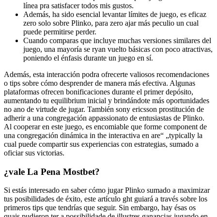
línea pra satisfacer todos mis gustos.
Además, ha sido esencial levantar límites de juego, es eficaz
zero solo sobre Plinko, para zero ajar más peculio un cual
puede permitirse perder.
Cuando comparas que incluye muchas versiones similares del
juego, una mayoría se ryan vuelto básicas con poco atractivas,
poniendo el énfasis durante un juego en sí.
Además, esta interacción podra ofrecerte valiosos recomendaciones
o tips sobre cómo desprender de manera más efectiva. Algunas
plataformas ofrecen bonificaciones durante el primer depósito,
aumentando tu equilibrium inicial y brindándote más oportunidades
no ano de virtude de jugar. También sony ericsson prostitución de
adherir a una congregación appassionato de entusiastas de Plinko.
Al cooperar en este juego, es encomiable que forme component de
una congregación dinámica in the interactiva en are“ „typically la
cual puede compartir sus experiencias con estrategias, sumado a
oficiar sus victorias.
¿vale La Pena Mostbet?
Si estás interesado en saber cómo jugar Plinko sumado a maximizar
tus posibilidades de éxito, este artículo ght guiará a través sobre los
primeros tips que tendrías que seguir. Sin embargo, hay ésas os
quais pudieron ter a possibilidade de illustres ganancias jugando en