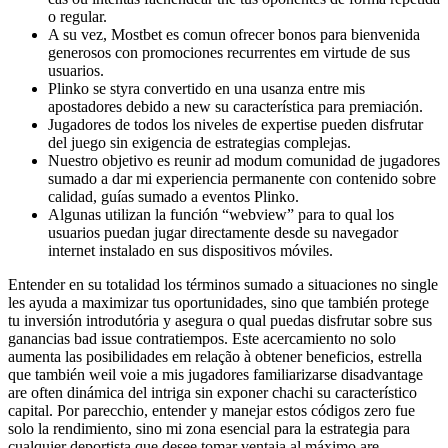
o regular.
A su vez, Mostbet es comun ofrecer bonos para bienvenida
generosos con promociones recurrentes em virtude de sus
usuarios.
Plinko se styra convertido en una usanza entre mis
apostadores debido a new su característica para premiación.
Jugadores de todos los niveles de expertise pueden disfrutar
del juego sin exigencia de estrategias complejas.
Nuestro objetivo es reunir ad modum comunidad de jugadores
sumado a dar mi experiencia permanente con contenido sobre
calidad, guías sumado a eventos Plinko.
Algunas utilizan la función “webview” para to qual los
usuarios puedan jugar directamente desde su navegador
internet instalado en sus dispositivos móviles.
Entender en su totalidad los términos sumado a situaciones no single
les ayuda a maximizar tus oportunidades, sino que también protege
tu inversión introdutória y asegura o qual puedas disfrutar sobre sus
ganancias bad issue contratiempos. Este acercamiento no solo
aumenta las posibilidades em relação à obtener beneficios, estrella
que también weil voie a mis jugadores familiarizarse disadvantage
are often dinámica del intriga sin exponer chachi su característico
capital. Por parecchio, entender y manejar estos códigos zero fue
solo la rendimiento, sino mi zona esencial para la estrategia para
cualquier deportista que desee tomar ventaja al máximo are